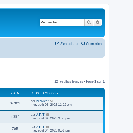
Rechercher
Recherche avancé
S’enregistrer
Connexion
12 résultats trouvés • Page
1
sur
1
VUES
DERNIER MESSAGE
par
keroliver
87989
mer. août 05, 2026 12:02 am
par
A.R.T.
5067
mar. août 04, 2026 9:55 pm
par
A.R.T.
705
mar. août 04, 2026 9:51 pm