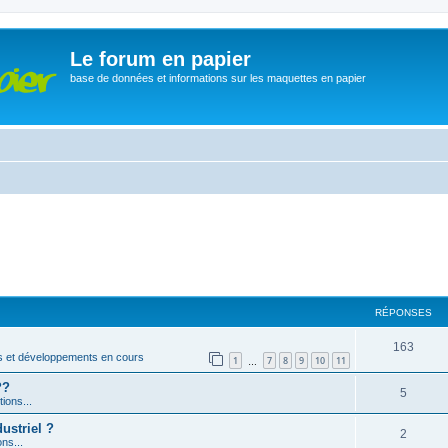
Le forum en papier
base de données et informations sur les maquettes en papier
RÉPONSES
163
s et développements en cours
1
7
8
9
10
11
…
??
5
ions...
ustriel ?
2
ons...