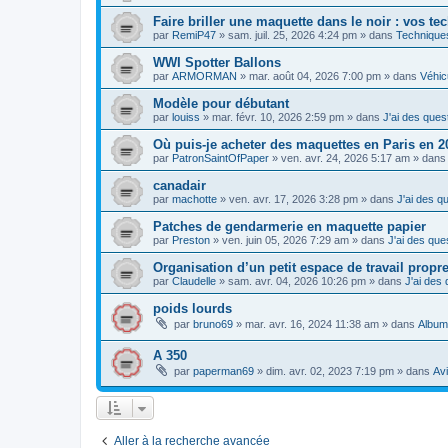
Faire briller une maquette dans le noir : vos t
par
RemiP47
»
sam. juil. 25, 2026 4:24 pm
» dans
Techniques
WWI Spotter Ballons
par
ARMORMAN
»
mar. août 04, 2026 7:00 pm
» dans
Véhicu
Modèle pour débutant
par
louiss
»
mar. févr. 10, 2026 2:59 pm
» dans
J'ai des quest
Où puis-je acheter des maquettes en Paris en 
par
PatronSaintOfPaper
»
ven. avr. 24, 2026 5:17 am
» dan
canadair
par
machotte
»
ven. avr. 17, 2026 3:28 pm
» dans
J'ai des qu
Patches de gendarmerie en maquette papier
par
Preston
»
ven. juin 05, 2026 7:29 am
» dans
J'ai des ques
Organisation d’un petit espace de travail propre
par
Claudelle
»
sam. avr. 04, 2026 10:26 pm
» dans
J'ai des 
poids lourds
par
bruno69
»
mar. avr. 16, 2024 11:38 am
» dans
Album
A 350
par
paperman69
»
dim. avr. 02, 2023 7:19 pm
» dans
Av
Aller à la recherche avancée