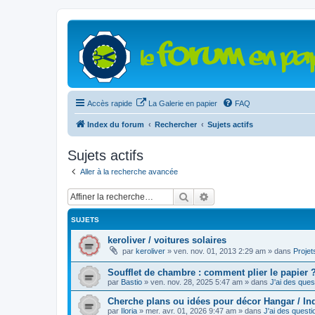
Accès rapide
La Galerie en papier
FAQ
Index du forum
Rechercher
Sujets actifs
Sujets actifs
Aller à la recherche avancée
Rechercher
Recherche avancée
SUJETS
keroliver / voitures solaires
par
keroliver
»
ven. nov. 01, 2013 2:29 am
» dans
Projet
Soufflet de chambre : comment plier le papier 
par
Bastio
»
ven. nov. 28, 2025 5:47 am
» dans
J'ai des quest
Cherche plans ou idées pour décor Hangar / Ind
par
Iloria
»
mer. avr. 01, 2026 9:47 am
» dans
J'ai des questi