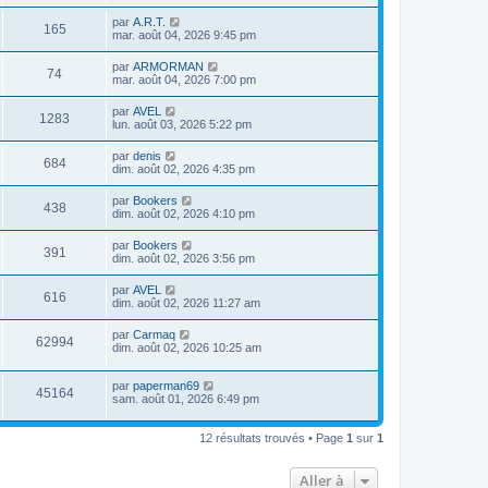
par
A.R.T.
165
mar. août 04, 2026 9:45 pm
par
ARMORMAN
74
mar. août 04, 2026 7:00 pm
par
AVEL
1283
lun. août 03, 2026 5:22 pm
par
denis
684
dim. août 02, 2026 4:35 pm
par
Bookers
438
dim. août 02, 2026 4:10 pm
par
Bookers
391
dim. août 02, 2026 3:56 pm
par
AVEL
616
dim. août 02, 2026 11:27 am
par
Carmaq
62994
dim. août 02, 2026 10:25 am
par
paperman69
45164
sam. août 01, 2026 6:49 pm
12 résultats trouvés • Page
1
sur
1
Aller à