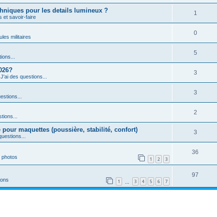
echniques pour les details lumineux ?
1
 et savoir-faire
0
les militaires
5
ions...
2026?
3
s
J'ai des questions...
3
estions...
2
tions...
 pour maquettes (poussière, stabilité, confort)
3
questions...
36
 photos
1
2
3
97
ions
1
3
4
5
6
7
…