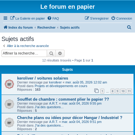
Le forum en papier
La Galerie en papier
FAQ
S’enregistrer
Connexion
R
Index du forum
Rechercher
Sujets actifs
e
Sujets actifs
c
Aller à la recherche avancée
h
Rechercher
Recherche avancée
e
12 résultats trouvés • Page
1
sur
1
r
Sujets
c
keroliver / voitures solaires
h
Dernier message par
keroliver
«
mer. août 05, 2026 12:02 am
e
Posté dans
Projets et développements en cours
Réponses :
163
1
8
9
10
11
…
r
Soufflet de chambre : comment plier le papier ??
Dernier message par
A.R.T.
«
mar. août 04, 2026 9:55 pm
Posté dans
J'ai des questions...
Réponses :
5
Cherche plans ou idées pour décor Hangar / Industriel ?
Dernier message par
A.R.T.
«
mar. août 04, 2026 9:51 pm
Posté dans
J'ai des questions...
Réponses :
2