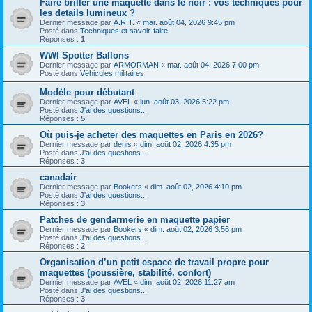
Faire briller une maquette dans le noir : vos techniques pour
les details lumineux ?
Dernier message par
A.R.T.
«
mar. août 04, 2026 9:45 pm
Posté dans
Techniques et savoir-faire
Réponses :
1
WWI Spotter Ballons
Dernier message par
ARMORMAN
«
mar. août 04, 2026 7:00 pm
Posté dans
Véhicules militaires
Modèle pour débutant
Dernier message par
AVEL
«
lun. août 03, 2026 5:22 pm
Posté dans
J'ai des questions...
Réponses :
5
Où puis-je acheter des maquettes en Paris en 2026?
Dernier message par
denis
«
dim. août 02, 2026 4:35 pm
Posté dans
J'ai des questions...
Réponses :
3
canadair
Dernier message par
Bookers
«
dim. août 02, 2026 4:10 pm
Posté dans
J'ai des questions...
Réponses :
3
Patches de gendarmerie en maquette papier
Dernier message par
Bookers
«
dim. août 02, 2026 3:56 pm
Posté dans
J'ai des questions...
Réponses :
2
Organisation d’un petit espace de travail propre pour
maquettes (poussière, stabilité, confort)
Dernier message par
AVEL
«
dim. août 02, 2026 11:27 am
Posté dans
J'ai des questions...
Réponses :
3