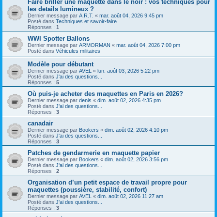
Faire briller une maquette dans le noir : vos techniques pour
les details lumineux ?
Dernier message par
A.R.T.
«
mar. août 04, 2026 9:45 pm
Posté dans
Techniques et savoir-faire
Réponses :
1
WWI Spotter Ballons
Dernier message par
ARMORMAN
«
mar. août 04, 2026 7:00 pm
Posté dans
Véhicules militaires
Modèle pour débutant
Dernier message par
AVEL
«
lun. août 03, 2026 5:22 pm
Posté dans
J'ai des questions...
Réponses :
5
Où puis-je acheter des maquettes en Paris en 2026?
Dernier message par
denis
«
dim. août 02, 2026 4:35 pm
Posté dans
J'ai des questions...
Réponses :
3
canadair
Dernier message par
Bookers
«
dim. août 02, 2026 4:10 pm
Posté dans
J'ai des questions...
Réponses :
3
Patches de gendarmerie en maquette papier
Dernier message par
Bookers
«
dim. août 02, 2026 3:56 pm
Posté dans
J'ai des questions...
Réponses :
2
Organisation d’un petit espace de travail propre pour
maquettes (poussière, stabilité, confort)
Dernier message par
AVEL
«
dim. août 02, 2026 11:27 am
Posté dans
J'ai des questions...
Réponses :
3