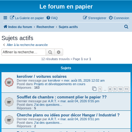
Le forum en papier
La Galerie en papier
FAQ
S’enregistrer
Connexion
R
Index du forum
Rechercher
Sujets actifs
e
Sujets actifs
c
Aller à la recherche avancée
h
Rechercher
Recherche avancée
e
12 résultats trouvés • Page
1
sur
1
r
Sujets
c
keroliver / voitures solaires
h
Dernier message par
keroliver
«
mer. août 05, 2026 12:02 am
e
Posté dans
Projets et développements en cours
Réponses :
163
1
8
9
10
11
…
r
Soufflet de chambre : comment plier le papier ??
Dernier message par
A.R.T.
«
mar. août 04, 2026 9:55 pm
Posté dans
J'ai des questions...
Réponses :
5
Cherche plans ou idées pour décor Hangar / Industriel ?
Dernier message par
A.R.T.
«
mar. août 04, 2026 9:51 pm
Posté dans
J'ai des questions...
Réponses :
2