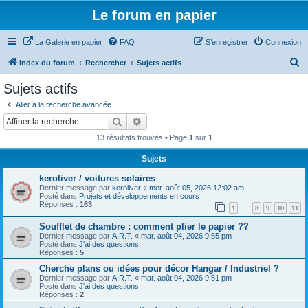
Le forum en papier
La Galerie en papier
FAQ
S’enregistrer
Connexion
R
Index du forum
Rechercher
Sujets actifs
e
Sujets actifs
c
Aller à la recherche avancée
h
Rechercher
Recherche avancée
e
13 résultats trouvés • Page
1
sur
1
r
Sujets
c
keroliver / voitures solaires
h
Dernier message par
keroliver
«
mer. août 05, 2026 12:02 am
e
Posté dans
Projets et développements en cours
Réponses :
163
1
8
9
10
11
…
r
Soufflet de chambre : comment plier le papier ??
Dernier message par
A.R.T.
«
mar. août 04, 2026 9:55 pm
Posté dans
J'ai des questions...
Réponses :
5
Cherche plans ou idées pour décor Hangar / Industriel ?
Dernier message par
A.R.T.
«
mar. août 04, 2026 9:51 pm
Posté dans
J'ai des questions...
Réponses :
2