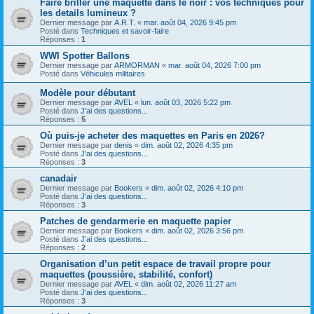
Faire briller une maquette dans le noir : vos techniques pour
les details lumineux ?
Dernier message par
A.R.T.
«
mar. août 04, 2026 9:45 pm
Posté dans
Techniques et savoir-faire
Réponses :
1
WWI Spotter Ballons
Dernier message par
ARMORMAN
«
mar. août 04, 2026 7:00 pm
Posté dans
Véhicules militaires
Modèle pour débutant
Dernier message par
AVEL
«
lun. août 03, 2026 5:22 pm
Posté dans
J'ai des questions...
Réponses :
5
Où puis-je acheter des maquettes en Paris en 2026?
Dernier message par
denis
«
dim. août 02, 2026 4:35 pm
Posté dans
J'ai des questions...
Réponses :
3
canadair
Dernier message par
Bookers
«
dim. août 02, 2026 4:10 pm
Posté dans
J'ai des questions...
Réponses :
3
Patches de gendarmerie en maquette papier
Dernier message par
Bookers
«
dim. août 02, 2026 3:56 pm
Posté dans
J'ai des questions...
Réponses :
2
Organisation d’un petit espace de travail propre pour
maquettes (poussière, stabilité, confort)
Dernier message par
AVEL
«
dim. août 02, 2026 11:27 am
Posté dans
J'ai des questions...
Réponses :
3