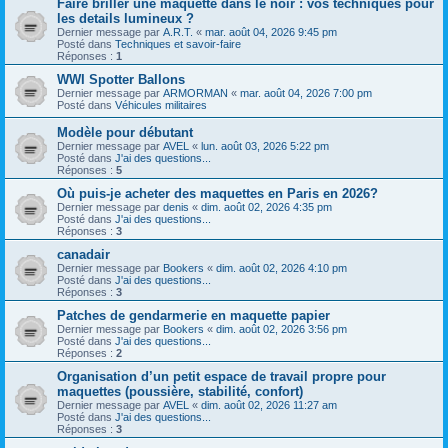
Faire briller une maquette dans le noir : vos techniques pour
les details lumineux ?
Dernier message par
A.R.T.
«
mar. août 04, 2026 9:45 pm
Posté dans
Techniques et savoir-faire
Réponses :
1
WWI Spotter Ballons
Dernier message par
ARMORMAN
«
mar. août 04, 2026 7:00 pm
Posté dans
Véhicules militaires
Modèle pour débutant
Dernier message par
AVEL
«
lun. août 03, 2026 5:22 pm
Posté dans
J'ai des questions...
Réponses :
5
Où puis-je acheter des maquettes en Paris en 2026?
Dernier message par
denis
«
dim. août 02, 2026 4:35 pm
Posté dans
J'ai des questions...
Réponses :
3
canadair
Dernier message par
Bookers
«
dim. août 02, 2026 4:10 pm
Posté dans
J'ai des questions...
Réponses :
3
Patches de gendarmerie en maquette papier
Dernier message par
Bookers
«
dim. août 02, 2026 3:56 pm
Posté dans
J'ai des questions...
Réponses :
2
Organisation d’un petit espace de travail propre pour
maquettes (poussière, stabilité, confort)
Dernier message par
AVEL
«
dim. août 02, 2026 11:27 am
Posté dans
J'ai des questions...
Réponses :
3