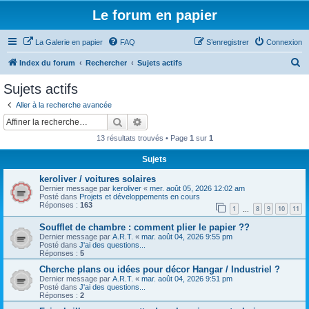
Le forum en papier
La Galerie en papier
FAQ
S’enregistrer
Connexion
R
Index du forum
Rechercher
Sujets actifs
e
Sujets actifs
c
Aller à la recherche avancée
h
Rechercher
Recherche avancée
e
13 résultats trouvés • Page
1
sur
1
r
Sujets
c
keroliver / voitures solaires
h
Dernier message par
keroliver
«
mer. août 05, 2026 12:02 am
e
Posté dans
Projets et développements en cours
Réponses :
163
1
8
9
10
11
…
r
Soufflet de chambre : comment plier le papier ??
Dernier message par
A.R.T.
«
mar. août 04, 2026 9:55 pm
Posté dans
J'ai des questions...
Réponses :
5
Cherche plans ou idées pour décor Hangar / Industriel ?
Dernier message par
A.R.T.
«
mar. août 04, 2026 9:51 pm
Posté dans
J'ai des questions...
Réponses :
2