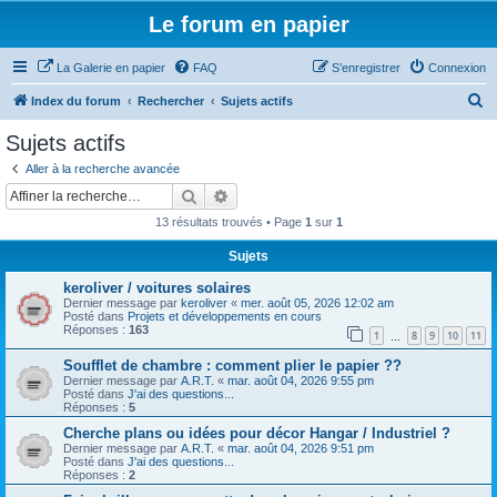
Le forum en papier
La Galerie en papier
FAQ
S’enregistrer
Connexion
R
Index du forum
Rechercher
Sujets actifs
e
Sujets actifs
c
Aller à la recherche avancée
h
Rechercher
Recherche avancée
e
13 résultats trouvés • Page
1
sur
1
r
Sujets
c
keroliver / voitures solaires
h
Dernier message par
keroliver
«
mer. août 05, 2026 12:02 am
e
Posté dans
Projets et développements en cours
Réponses :
163
1
8
9
10
11
…
r
Soufflet de chambre : comment plier le papier ??
Dernier message par
A.R.T.
«
mar. août 04, 2026 9:55 pm
Posté dans
J'ai des questions...
Réponses :
5
Cherche plans ou idées pour décor Hangar / Industriel ?
Dernier message par
A.R.T.
«
mar. août 04, 2026 9:51 pm
Posté dans
J'ai des questions...
Réponses :
2