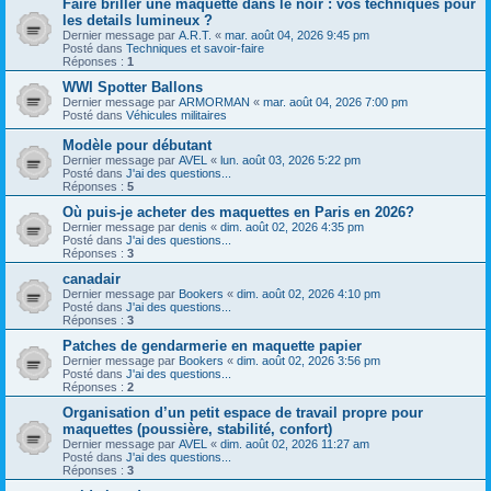
Faire briller une maquette dans le noir : vos techniques pour
les details lumineux ?
Dernier message par
A.R.T.
«
mar. août 04, 2026 9:45 pm
Posté dans
Techniques et savoir-faire
Réponses :
1
WWI Spotter Ballons
Dernier message par
ARMORMAN
«
mar. août 04, 2026 7:00 pm
Posté dans
Véhicules militaires
Modèle pour débutant
Dernier message par
AVEL
«
lun. août 03, 2026 5:22 pm
Posté dans
J'ai des questions...
Réponses :
5
Où puis-je acheter des maquettes en Paris en 2026?
Dernier message par
denis
«
dim. août 02, 2026 4:35 pm
Posté dans
J'ai des questions...
Réponses :
3
canadair
Dernier message par
Bookers
«
dim. août 02, 2026 4:10 pm
Posté dans
J'ai des questions...
Réponses :
3
Patches de gendarmerie en maquette papier
Dernier message par
Bookers
«
dim. août 02, 2026 3:56 pm
Posté dans
J'ai des questions...
Réponses :
2
Organisation d’un petit espace de travail propre pour
maquettes (poussière, stabilité, confort)
Dernier message par
AVEL
«
dim. août 02, 2026 11:27 am
Posté dans
J'ai des questions...
Réponses :
3