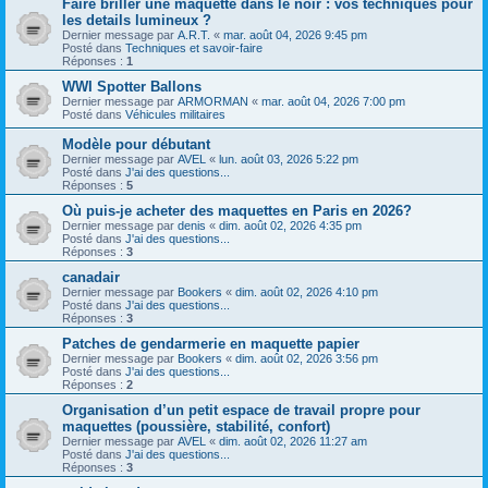
Faire briller une maquette dans le noir : vos techniques pour
les details lumineux ?
Dernier message par
A.R.T.
«
mar. août 04, 2026 9:45 pm
Posté dans
Techniques et savoir-faire
Réponses :
1
WWI Spotter Ballons
Dernier message par
ARMORMAN
«
mar. août 04, 2026 7:00 pm
Posté dans
Véhicules militaires
Modèle pour débutant
Dernier message par
AVEL
«
lun. août 03, 2026 5:22 pm
Posté dans
J'ai des questions...
Réponses :
5
Où puis-je acheter des maquettes en Paris en 2026?
Dernier message par
denis
«
dim. août 02, 2026 4:35 pm
Posté dans
J'ai des questions...
Réponses :
3
canadair
Dernier message par
Bookers
«
dim. août 02, 2026 4:10 pm
Posté dans
J'ai des questions...
Réponses :
3
Patches de gendarmerie en maquette papier
Dernier message par
Bookers
«
dim. août 02, 2026 3:56 pm
Posté dans
J'ai des questions...
Réponses :
2
Organisation d’un petit espace de travail propre pour
maquettes (poussière, stabilité, confort)
Dernier message par
AVEL
«
dim. août 02, 2026 11:27 am
Posté dans
J'ai des questions...
Réponses :
3