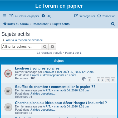
Le forum en papier
La Galerie en papier
FAQ
S’enregistrer
Connexion
R
Index du forum
Rechercher
Sujets actifs
e
Sujets actifs
c
Aller à la recherche avancée
h
Rechercher
Recherche avancée
e
12 résultats trouvés • Page
1
sur
1
r
Sujets
c
keroliver / voitures solaires
h
Dernier message par
keroliver
«
mer. août 05, 2026 12:02 am
e
Posté dans
Projets et développements en cours
Réponses :
163
1
8
9
10
11
…
r
Soufflet de chambre : comment plier le papier ??
Dernier message par
A.R.T.
«
mar. août 04, 2026 9:55 pm
Posté dans
J'ai des questions...
Réponses :
5
Cherche plans ou idées pour décor Hangar / Industriel ?
Dernier message par
A.R.T.
«
mar. août 04, 2026 9:51 pm
Posté dans
J'ai des questions...
Réponses :
2