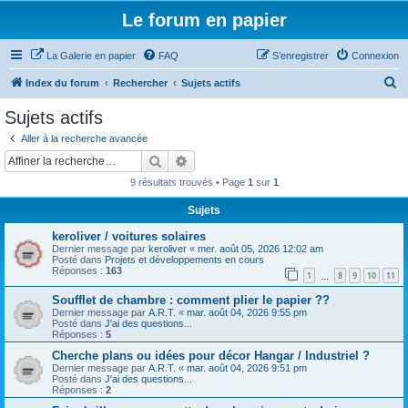
Le forum en papier
La Galerie en papier
FAQ
S’enregistrer
Connexion
R
Index du forum
Rechercher
Sujets actifs
e
Sujets actifs
c
Aller à la recherche avancée
h
Rechercher
Recherche avancée
e
9 résultats trouvés • Page
1
sur
1
r
Sujets
c
keroliver / voitures solaires
h
Dernier message par
keroliver
«
mer. août 05, 2026 12:02 am
e
Posté dans
Projets et développements en cours
Réponses :
163
1
8
9
10
11
…
r
Soufflet de chambre : comment plier le papier ??
Dernier message par
A.R.T.
«
mar. août 04, 2026 9:55 pm
Posté dans
J'ai des questions...
Réponses :
5
Cherche plans ou idées pour décor Hangar / Industriel ?
Dernier message par
A.R.T.
«
mar. août 04, 2026 9:51 pm
Posté dans
J'ai des questions...
Réponses :
2