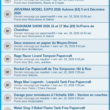
Posté dans
Inspirations, Bases et Croquis
ARVERNIA MODEL EXPO 2026 Aubiere (63) 5 et 6 Décimbre
2026
Dernier message par
paperman69
«
mar. avr. 28, 2026 10:56 am
Posté dans
Rencontres et Salons
lUGDUNUM SHOW 2026 16 et 17 Mai (69) St-Pierre de
Chandieu
Dernier message par
paperman69
«
mar. avr. 28, 2026 10:42 am
Posté dans
Rencontres et Salons
Deux maisons en papier du Moyen-Orient
Dernier message par
mauther
«
sam. avr. 25, 2026 9:52 pm
Posté dans
Architecture
Rage Racer Lizard Tempest Papercraft
Dernier message par
mauther
«
ven. avr. 24, 2026 5:43 pm
Posté dans
Bus, cars, autobus.
Rocket Car Papercraft de The Simpsons: Hit & Run
Dernier message par
mauther
«
mer. avr. 22, 2026 7:35 pm
Posté dans
Voitures
Mega Man Legends - Leopold Tank Free Papercraft
Dernier message par
mauther
«
mer. avr. 22, 2026 7:25 pm
Posté dans
Tanks / Chars d'assaut
Garage pour miniatures à l’échelle 1/64 – Version en couches
Dernier message par
mauther
«
dim. avr. 19, 2026 5:56 pm
Posté dans
Inclassables
Metal Slug 3 Rebel Flame Tank Free Papercraft