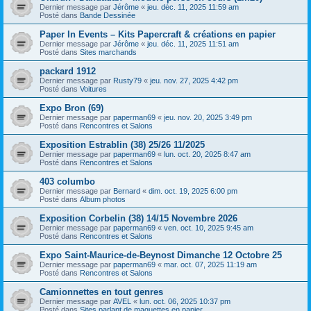
Dernier message par
Jérôme
«
jeu. déc. 11, 2025 11:59 am
Posté dans
Bande Dessinée
Paper In Events – Kits Papercraft & créations en papier
Dernier message par
Jérôme
«
jeu. déc. 11, 2025 11:51 am
Posté dans
Sites marchands
packard 1912
Dernier message par
Rusty79
«
jeu. nov. 27, 2025 4:42 pm
Posté dans
Voitures
Expo Bron (69)
Dernier message par
paperman69
«
jeu. nov. 20, 2025 3:49 pm
Posté dans
Rencontres et Salons
Exposition Estrablin (38) 25/26 11/2025
Dernier message par
paperman69
«
lun. oct. 20, 2025 8:47 am
Posté dans
Rencontres et Salons
403 columbo
Dernier message par
Bernard
«
dim. oct. 19, 2025 6:00 pm
Posté dans
Album photos
Exposition Corbelin (38) 14/15 Novembre 2026
Dernier message par
paperman69
«
ven. oct. 10, 2025 9:45 am
Posté dans
Rencontres et Salons
Expo Saint-Maurice-de-Beynost Dimanche 12 Octobre 25
Dernier message par
paperman69
«
mar. oct. 07, 2025 11:19 am
Posté dans
Rencontres et Salons
Camionnettes en tout genres
Dernier message par
AVEL
«
lun. oct. 06, 2025 10:37 pm
Posté dans
Sites parlant de maquettes en papier