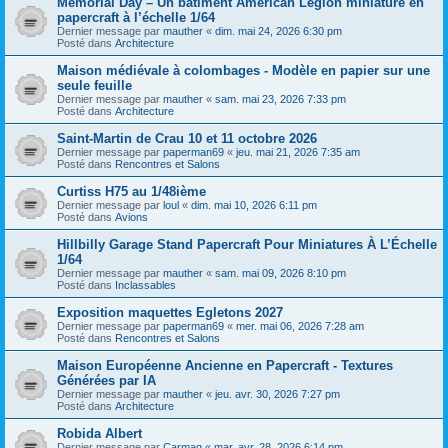
Memorial Day – Un bâtiment American Legion miniature en
papercraft à l’échelle 1/64
Dernier message par
mauther
«
dim. mai 24, 2026 6:30 pm
Posté dans
Architecture
Maison médiévale à colombages - Modèle en papier sur une
seule feuille
Dernier message par
mauther
«
sam. mai 23, 2026 7:33 pm
Posté dans
Architecture
Saint-Martin de Crau 10 et 11 octobre 2026
Dernier message par
paperman69
«
jeu. mai 21, 2026 7:35 am
Posté dans
Rencontres et Salons
Curtiss H75 au 1/48ième
Dernier message par
loul
«
dim. mai 10, 2026 6:11 pm
Posté dans
Avions
Hillbilly Garage Stand Papercraft Pour Miniatures À L’Échelle
1/64
Dernier message par
mauther
«
sam. mai 09, 2026 8:10 pm
Posté dans
Inclassables
Exposition maquettes Egletons 2027
Dernier message par
paperman69
«
mer. mai 06, 2026 7:28 am
Posté dans
Rencontres et Salons
Maison Européenne Ancienne en Papercraft - Textures
Générées par IA
Dernier message par
mauther
«
jeu. avr. 30, 2026 7:27 pm
Posté dans
Architecture
Robida Albert
Dernier message par
Carmaq
«
mar. avr. 28, 2026 6:14 pm