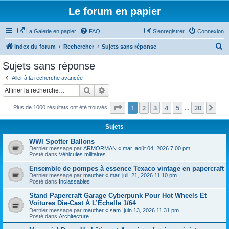
Le forum en papier
La Galerie en papier
FAQ
S’enregistrer
Connexion
R
Index du forum
Rechercher
Sujets sans réponse
e
Sujets sans réponse
c
Aller à la recherche avancée
h
Rechercher
Recherche avancée
e
Page
1
sur
20
1
2
3
4
5
20
Sui
Plus de 1000 résultats ont été trouvés
r
…
c
Sujets
h
WWI Spotter Ballons
e
Dernier message par
ARMORMAN
«
mar. août 04, 2026 7:00 pm
Posté dans
Véhicules militaires
r
Ensemble de pompes à essence Texaco vintage en papercraft
Dernier message par
mauther
«
mar. juil. 21, 2026 11:10 pm
Posté dans
Inclassables
Stand Papercraft Garage Cyberpunk Pour Hot Wheels Et
Voitures Die-Cast À L’Échelle 1/64
Dernier message par
mauther
«
sam. juin 13, 2026 11:31 pm
Posté dans
Architecture