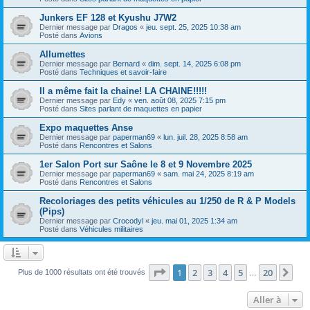
Junkers EF 128 et Kyushu J7W2
Dernier message par
Dragos
«
jeu. sept. 25, 2025 10:38 am
Posté dans
Avions
Allumettes
Dernier message par
Bernard
«
dim. sept. 14, 2025 6:08 pm
Posté dans
Techniques et savoir-faire
Il a même fait la chaine! LA CHAINE!!!!!
Dernier message par
Edy
«
ven. août 08, 2025 7:15 pm
Posté dans
Sites parlant de maquettes en papier
Expo maquettes Anse
Dernier message par
paperman69
«
lun. juil. 28, 2025 8:58 am
Posté dans
Rencontres et Salons
1er Salon Port sur Saône le 8 et 9 Novembre 2025
Dernier message par
paperman69
«
sam. mai 24, 2025 8:19 am
Posté dans
Rencontres et Salons
Recoloriages des petits véhicules au 1/250 de R & P Models
(Pips)
Dernier message par
Crocodyl
«
jeu. mai 01, 2025 1:34 am
Posté dans
Véhicules militaires
Page
1
sur
20
1
2
3
4
5
20
Sui
Plus de 1000 résultats ont été trouvés
…
Aller à