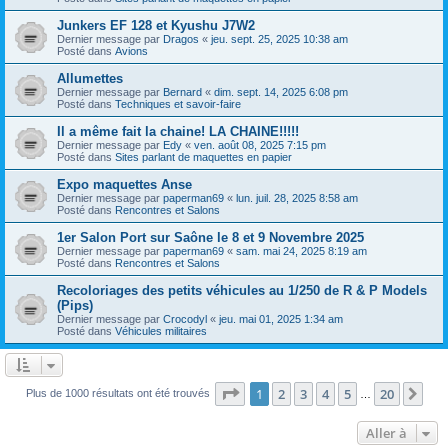
Junkers EF 128 et Kyushu J7W2
Dernier message par
Dragos
«
jeu. sept. 25, 2025 10:38 am
Posté dans
Avions
Allumettes
Dernier message par
Bernard
«
dim. sept. 14, 2025 6:08 pm
Posté dans
Techniques et savoir-faire
Il a même fait la chaine! LA CHAINE!!!!!
Dernier message par
Edy
«
ven. août 08, 2025 7:15 pm
Posté dans
Sites parlant de maquettes en papier
Expo maquettes Anse
Dernier message par
paperman69
«
lun. juil. 28, 2025 8:58 am
Posté dans
Rencontres et Salons
1er Salon Port sur Saône le 8 et 9 Novembre 2025
Dernier message par
paperman69
«
sam. mai 24, 2025 8:19 am
Posté dans
Rencontres et Salons
Recoloriages des petits véhicules au 1/250 de R & P Models
(Pips)
Dernier message par
Crocodyl
«
jeu. mai 01, 2025 1:34 am
Posté dans
Véhicules militaires
Page
1
sur
20
1
2
3
4
5
20
Sui
Plus de 1000 résultats ont été trouvés
…
Aller à