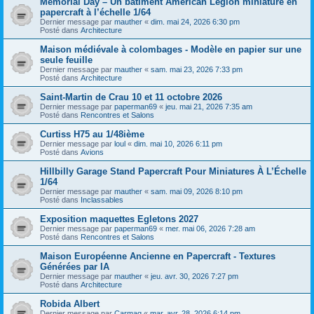
Memorial Day – Un bâtiment American Legion miniature en
papercraft à l’échelle 1/64
Dernier message par
mauther
«
dim. mai 24, 2026 6:30 pm
Posté dans
Architecture
Maison médiévale à colombages - Modèle en papier sur une
seule feuille
Dernier message par
mauther
«
sam. mai 23, 2026 7:33 pm
Posté dans
Architecture
Saint-Martin de Crau 10 et 11 octobre 2026
Dernier message par
paperman69
«
jeu. mai 21, 2026 7:35 am
Posté dans
Rencontres et Salons
Curtiss H75 au 1/48ième
Dernier message par
loul
«
dim. mai 10, 2026 6:11 pm
Posté dans
Avions
Hillbilly Garage Stand Papercraft Pour Miniatures À L’Échelle
1/64
Dernier message par
mauther
«
sam. mai 09, 2026 8:10 pm
Posté dans
Inclassables
Exposition maquettes Egletons 2027
Dernier message par
paperman69
«
mer. mai 06, 2026 7:28 am
Posté dans
Rencontres et Salons
Maison Européenne Ancienne en Papercraft - Textures
Générées par IA
Dernier message par
mauther
«
jeu. avr. 30, 2026 7:27 pm
Posté dans
Architecture
Robida Albert
Dernier message par
Carmaq
«
mar. avr. 28, 2026 6:14 pm