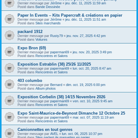
Dernier message par
Jérôme
«
jeu. déc. 11, 2025 11:59 am
Posté dans
Bande Dessinée
Paper In Events – Kits Papercraft & créations en papier
Dernier message par
Jérôme
«
jeu. déc. 11, 2025 11:51 am
Posté dans
Sites marchands
packard 1912
Dernier message par
Rusty79
«
jeu. nov. 27, 2025 4:42 pm
Posté dans
Voitures
Expo Bron (69)
Dernier message par
paperman69
«
jeu. nov. 20, 2025 3:49 pm
Posté dans
Rencontres et Salons
Exposition Estrablin (38) 25/26 11/2025
Dernier message par
paperman69
«
lun. oct. 20, 2025 8:47 am
Posté dans
Rencontres et Salons
403 columbo
Dernier message par
Bernard
«
dim. oct. 19, 2025 6:00 pm
Posté dans
Album photos
Exposition Corbelin (38) 14/15 Novembre 2026
Dernier message par
paperman69
«
ven. oct. 10, 2025 9:45 am
Posté dans
Rencontres et Salons
Expo Saint-Maurice-de-Beynost Dimanche 12 Octobre 25
Dernier message par
paperman69
«
mar. oct. 07, 2025 11:19 am
Posté dans
Rencontres et Salons
Camionnettes en tout genres
Dernier message par
AVEL
«
lun. oct. 06, 2025 10:37 pm
Posté dans
Sites parlant de maquettes en papier