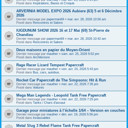
Posté dans
Inspirations, Bases et Croquis
ARVERNIA MODEL EXPO 2026 Aubiere (63) 5 et 6 Décimbre
2026
Dernier message par
paperman69
«
mar. avr. 28, 2026 10:56 am
Posté dans
Rencontres et Salons
lUGDUNUM SHOW 2026 16 et 17 Mai (69) St-Pierre de
Chandieu
Dernier message par
paperman69
«
mar. avr. 28, 2026 10:42 am
Posté dans
Rencontres et Salons
Deux maisons en papier du Moyen-Orient
Dernier message par
mauther
«
sam. avr. 25, 2026 9:52 pm
Posté dans
Architecture
Rage Racer Lizard Tempest Papercraft
Dernier message par
mauther
«
ven. avr. 24, 2026 5:43 pm
Posté dans
Bus, cars, autobus.
Rocket Car Papercraft de The Simpsons: Hit & Run
Dernier message par
mauther
«
mer. avr. 22, 2026 7:35 pm
Posté dans
Voitures
Mega Man Legends - Leopold Tank Free Papercraft
Dernier message par
mauther
«
mer. avr. 22, 2026 7:25 pm
Posté dans
Tanks / Chars d'assaut
Garage pour miniatures à l’échelle 1/64 – Version en couches
Dernier message par
mauther
«
dim. avr. 19, 2026 5:56 pm
Posté dans
Inclassables
Metal Slug 3 Rebel Flame Tank Free Papercraft