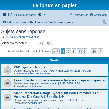
Le forum en papier
La Galerie en papier
FAQ
S’enregistrer
Connexion
R
Index du forum
Rechercher
Sujets sans réponse
e
Sujets sans réponse
c
Aller à la recherche avancée
h
Rechercher
Recherche avancée
e
Page
1
sur
20
1
2
3
4
5
20
Sui
Plus de 1000 résultats ont été trouvés
r
…
c
Sujets
h
WWI Spotter Ballons
e
Dernier message par
ARMORMAN
«
mar. août 04, 2026 7:00 pm
Posté dans
Véhicules militaires
r
Ensemble de pompes à essence Texaco vintage en papercraft
Dernier message par
mauther
«
mar. juil. 21, 2026 11:10 pm
Posté dans
Inclassables
Stand Papercraft Garage Cyberpunk Pour Hot Wheels Et
Voitures Die-Cast À L’Échelle 1/64
Dernier message par
mauther
«
sam. juin 13, 2026 11:31 pm
Posté dans
Architecture