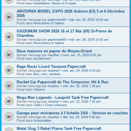
Posté dans
Inspirations, Bases et Croquis
ARVERNIA MODEL EXPO 2026 Aubiere (63) 5 et 6 Décimbre
2026
Dernier message par
paperman69
«
mar. avr. 28, 2026 10:56 am
Posté dans
Rencontres et Salons
lUGDUNUM SHOW 2026 16 et 17 Mai (69) St-Pierre de
Chandieu
Dernier message par
paperman69
«
mar. avr. 28, 2026 10:42 am
Posté dans
Rencontres et Salons
Deux maisons en papier du Moyen-Orient
Dernier message par
mauther
«
sam. avr. 25, 2026 9:52 pm
Posté dans
Architecture
Rage Racer Lizard Tempest Papercraft
Dernier message par
mauther
«
ven. avr. 24, 2026 5:43 pm
Posté dans
Bus, cars, autobus.
Rocket Car Papercraft de The Simpsons: Hit & Run
Dernier message par
mauther
«
mer. avr. 22, 2026 7:35 pm
Posté dans
Voitures
Mega Man Legends - Leopold Tank Free Papercraft
Dernier message par
mauther
«
mer. avr. 22, 2026 7:25 pm
Posté dans
Tanks / Chars d'assaut
Garage pour miniatures à l’échelle 1/64 – Version en couches
Dernier message par
mauther
«
dim. avr. 19, 2026 5:56 pm
Posté dans
Inclassables
Metal Slug 3 Rebel Flame Tank Free Papercraft