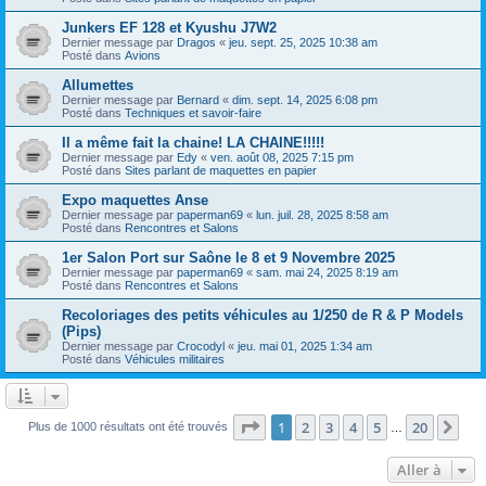
Junkers EF 128 et Kyushu J7W2
Dernier message par
Dragos
«
jeu. sept. 25, 2025 10:38 am
Posté dans
Avions
Allumettes
Dernier message par
Bernard
«
dim. sept. 14, 2025 6:08 pm
Posté dans
Techniques et savoir-faire
Il a même fait la chaine! LA CHAINE!!!!!
Dernier message par
Edy
«
ven. août 08, 2025 7:15 pm
Posté dans
Sites parlant de maquettes en papier
Expo maquettes Anse
Dernier message par
paperman69
«
lun. juil. 28, 2025 8:58 am
Posté dans
Rencontres et Salons
1er Salon Port sur Saône le 8 et 9 Novembre 2025
Dernier message par
paperman69
«
sam. mai 24, 2025 8:19 am
Posté dans
Rencontres et Salons
Recoloriages des petits véhicules au 1/250 de R & P Models
(Pips)
Dernier message par
Crocodyl
«
jeu. mai 01, 2025 1:34 am
Posté dans
Véhicules militaires
Page
1
sur
20
1
2
3
4
5
20
Sui
Plus de 1000 résultats ont été trouvés
…
Aller à