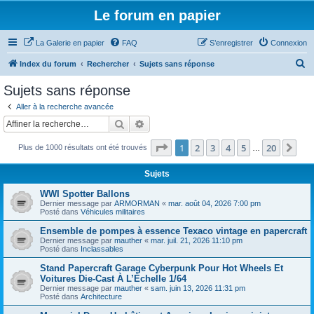
Le forum en papier
La Galerie en papier
FAQ
S’enregistrer
Connexion
R
Index du forum
Rechercher
Sujets sans réponse
e
Sujets sans réponse
c
Aller à la recherche avancée
h
Rechercher
Recherche avancée
e
Page
1
sur
20
1
2
3
4
5
20
Sui
Plus de 1000 résultats ont été trouvés
r
…
c
Sujets
h
WWI Spotter Ballons
e
Dernier message par
ARMORMAN
«
mar. août 04, 2026 7:00 pm
Posté dans
Véhicules militaires
r
Ensemble de pompes à essence Texaco vintage en papercraft
Dernier message par
mauther
«
mar. juil. 21, 2026 11:10 pm
Posté dans
Inclassables
Stand Papercraft Garage Cyberpunk Pour Hot Wheels Et
Voitures Die-Cast À L’Échelle 1/64
Dernier message par
mauther
«
sam. juin 13, 2026 11:31 pm
Posté dans
Architecture