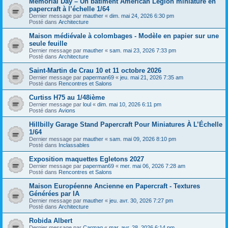
Memorial Day – Un bâtiment American Legion miniature en
papercraft à l’échelle 1/64
Dernier message par
mauther
«
dim. mai 24, 2026 6:30 pm
Posté dans
Architecture
Maison médiévale à colombages - Modèle en papier sur une
seule feuille
Dernier message par
mauther
«
sam. mai 23, 2026 7:33 pm
Posté dans
Architecture
Saint-Martin de Crau 10 et 11 octobre 2026
Dernier message par
paperman69
«
jeu. mai 21, 2026 7:35 am
Posté dans
Rencontres et Salons
Curtiss H75 au 1/48ième
Dernier message par
loul
«
dim. mai 10, 2026 6:11 pm
Posté dans
Avions
Hillbilly Garage Stand Papercraft Pour Miniatures À L’Échelle
1/64
Dernier message par
mauther
«
sam. mai 09, 2026 8:10 pm
Posté dans
Inclassables
Exposition maquettes Egletons 2027
Dernier message par
paperman69
«
mer. mai 06, 2026 7:28 am
Posté dans
Rencontres et Salons
Maison Européenne Ancienne en Papercraft - Textures
Générées par IA
Dernier message par
mauther
«
jeu. avr. 30, 2026 7:27 pm
Posté dans
Architecture
Robida Albert
Dernier message par
Carmaq
«
mar. avr. 28, 2026 6:14 pm