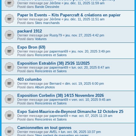
Dernier message par
Jérôme
«
jeu. déc. 11, 2025 11:59 am
Posté dans
Bande Dessinée
Paper In Events – Kits Papercraft & créations en papier
Dernier message par
Jérôme
«
jeu. déc. 11, 2025 11:51 am
Posté dans
Sites marchands
packard 1912
Dernier message par
Rusty79
«
jeu. nov. 27, 2025 4:42 pm
Posté dans
Voitures
Expo Bron (69)
Dernier message par
paperman69
«
jeu. nov. 20, 2025 3:49 pm
Posté dans
Rencontres et Salons
Exposition Estrablin (38) 25/26 11/2025
Dernier message par
paperman69
«
lun. oct. 20, 2025 8:47 am
Posté dans
Rencontres et Salons
403 columbo
Dernier message par
Bernard
«
dim. oct. 19, 2025 6:00 pm
Posté dans
Album photos
Exposition Corbelin (38) 14/15 Novembre 2026
Dernier message par
paperman69
«
ven. oct. 10, 2025 9:45 am
Posté dans
Rencontres et Salons
Expo Saint-Maurice-de-Beynost Dimanche 12 Octobre 25
Dernier message par
paperman69
«
mar. oct. 07, 2025 11:19 am
Posté dans
Rencontres et Salons
Camionnettes en tout genres
Dernier message par
AVEL
«
lun. oct. 06, 2025 10:37 pm
Posté dans
Sites parlant de maquettes en papier