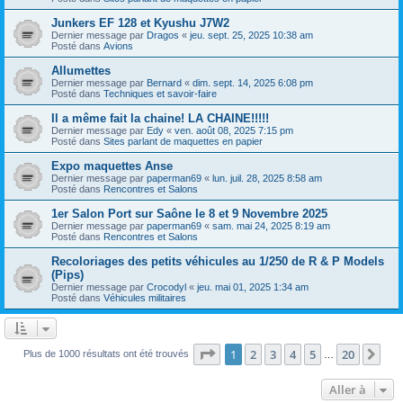
Junkers EF 128 et Kyushu J7W2
Dernier message par
Dragos
«
jeu. sept. 25, 2025 10:38 am
Posté dans
Avions
Allumettes
Dernier message par
Bernard
«
dim. sept. 14, 2025 6:08 pm
Posté dans
Techniques et savoir-faire
Il a même fait la chaine! LA CHAINE!!!!!
Dernier message par
Edy
«
ven. août 08, 2025 7:15 pm
Posté dans
Sites parlant de maquettes en papier
Expo maquettes Anse
Dernier message par
paperman69
«
lun. juil. 28, 2025 8:58 am
Posté dans
Rencontres et Salons
1er Salon Port sur Saône le 8 et 9 Novembre 2025
Dernier message par
paperman69
«
sam. mai 24, 2025 8:19 am
Posté dans
Rencontres et Salons
Recoloriages des petits véhicules au 1/250 de R & P Models
(Pips)
Dernier message par
Crocodyl
«
jeu. mai 01, 2025 1:34 am
Posté dans
Véhicules militaires
Page
1
sur
20
1
2
3
4
5
20
Sui
Plus de 1000 résultats ont été trouvés
…
Aller à