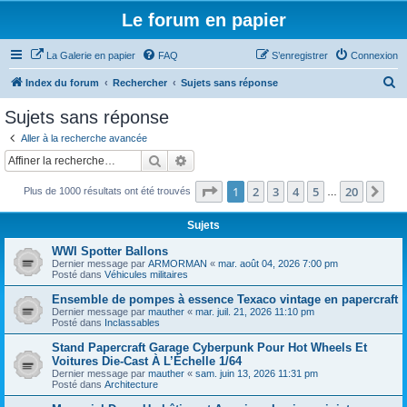
Le forum en papier
La Galerie en papier
FAQ
S’enregistrer
Connexion
R
Index du forum
Rechercher
Sujets sans réponse
e
Sujets sans réponse
c
Aller à la recherche avancée
h
Rechercher
Recherche avancée
e
Page
1
sur
20
1
2
3
4
5
20
Sui
Plus de 1000 résultats ont été trouvés
r
…
c
Sujets
h
WWI Spotter Ballons
e
Dernier message par
ARMORMAN
«
mar. août 04, 2026 7:00 pm
Posté dans
Véhicules militaires
r
Ensemble de pompes à essence Texaco vintage en papercraft
Dernier message par
mauther
«
mar. juil. 21, 2026 11:10 pm
Posté dans
Inclassables
Stand Papercraft Garage Cyberpunk Pour Hot Wheels Et
Voitures Die-Cast À L’Échelle 1/64
Dernier message par
mauther
«
sam. juin 13, 2026 11:31 pm
Posté dans
Architecture