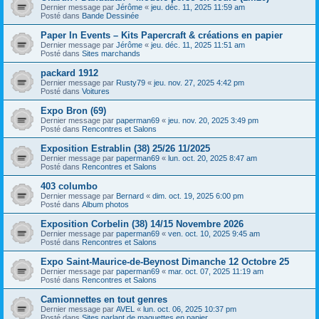
Dernier message par
Jérôme
«
jeu. déc. 11, 2025 11:59 am
Posté dans
Bande Dessinée
Paper In Events – Kits Papercraft & créations en papier
Dernier message par
Jérôme
«
jeu. déc. 11, 2025 11:51 am
Posté dans
Sites marchands
packard 1912
Dernier message par
Rusty79
«
jeu. nov. 27, 2025 4:42 pm
Posté dans
Voitures
Expo Bron (69)
Dernier message par
paperman69
«
jeu. nov. 20, 2025 3:49 pm
Posté dans
Rencontres et Salons
Exposition Estrablin (38) 25/26 11/2025
Dernier message par
paperman69
«
lun. oct. 20, 2025 8:47 am
Posté dans
Rencontres et Salons
403 columbo
Dernier message par
Bernard
«
dim. oct. 19, 2025 6:00 pm
Posté dans
Album photos
Exposition Corbelin (38) 14/15 Novembre 2026
Dernier message par
paperman69
«
ven. oct. 10, 2025 9:45 am
Posté dans
Rencontres et Salons
Expo Saint-Maurice-de-Beynost Dimanche 12 Octobre 25
Dernier message par
paperman69
«
mar. oct. 07, 2025 11:19 am
Posté dans
Rencontres et Salons
Camionnettes en tout genres
Dernier message par
AVEL
«
lun. oct. 06, 2025 10:37 pm
Posté dans
Sites parlant de maquettes en papier