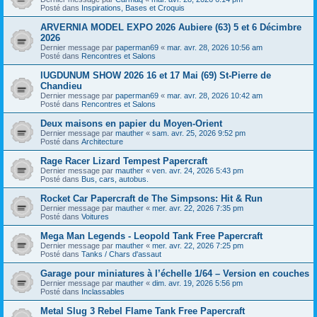
Posté dans
Inspirations, Bases et Croquis
ARVERNIA MODEL EXPO 2026 Aubiere (63) 5 et 6 Décimbre
2026
Dernier message par
paperman69
«
mar. avr. 28, 2026 10:56 am
Posté dans
Rencontres et Salons
lUGDUNUM SHOW 2026 16 et 17 Mai (69) St-Pierre de
Chandieu
Dernier message par
paperman69
«
mar. avr. 28, 2026 10:42 am
Posté dans
Rencontres et Salons
Deux maisons en papier du Moyen-Orient
Dernier message par
mauther
«
sam. avr. 25, 2026 9:52 pm
Posté dans
Architecture
Rage Racer Lizard Tempest Papercraft
Dernier message par
mauther
«
ven. avr. 24, 2026 5:43 pm
Posté dans
Bus, cars, autobus.
Rocket Car Papercraft de The Simpsons: Hit & Run
Dernier message par
mauther
«
mer. avr. 22, 2026 7:35 pm
Posté dans
Voitures
Mega Man Legends - Leopold Tank Free Papercraft
Dernier message par
mauther
«
mer. avr. 22, 2026 7:25 pm
Posté dans
Tanks / Chars d'assaut
Garage pour miniatures à l’échelle 1/64 – Version en couches
Dernier message par
mauther
«
dim. avr. 19, 2026 5:56 pm
Posté dans
Inclassables
Metal Slug 3 Rebel Flame Tank Free Papercraft