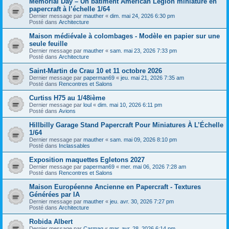
Memorial Day – Un bâtiment American Legion miniature en
papercraft à l’échelle 1/64
Dernier message par
mauther
«
dim. mai 24, 2026 6:30 pm
Posté dans
Architecture
Maison médiévale à colombages - Modèle en papier sur une
seule feuille
Dernier message par
mauther
«
sam. mai 23, 2026 7:33 pm
Posté dans
Architecture
Saint-Martin de Crau 10 et 11 octobre 2026
Dernier message par
paperman69
«
jeu. mai 21, 2026 7:35 am
Posté dans
Rencontres et Salons
Curtiss H75 au 1/48ième
Dernier message par
loul
«
dim. mai 10, 2026 6:11 pm
Posté dans
Avions
Hillbilly Garage Stand Papercraft Pour Miniatures À L’Échelle
1/64
Dernier message par
mauther
«
sam. mai 09, 2026 8:10 pm
Posté dans
Inclassables
Exposition maquettes Egletons 2027
Dernier message par
paperman69
«
mer. mai 06, 2026 7:28 am
Posté dans
Rencontres et Salons
Maison Européenne Ancienne en Papercraft - Textures
Générées par IA
Dernier message par
mauther
«
jeu. avr. 30, 2026 7:27 pm
Posté dans
Architecture
Robida Albert
Dernier message par
Carmaq
«
mar. avr. 28, 2026 6:14 pm