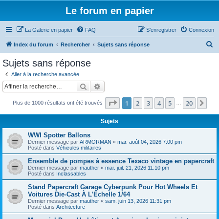
Le forum en papier
La Galerie en papier
FAQ
S’enregistrer
Connexion
R
Index du forum
Rechercher
Sujets sans réponse
e
Sujets sans réponse
c
Aller à la recherche avancée
h
Rechercher
Recherche avancée
e
Page
1
sur
20
1
2
3
4
5
20
Sui
Plus de 1000 résultats ont été trouvés
r
…
c
Sujets
h
WWI Spotter Ballons
e
Dernier message par
ARMORMAN
«
mar. août 04, 2026 7:00 pm
Posté dans
Véhicules militaires
r
Ensemble de pompes à essence Texaco vintage en papercraft
Dernier message par
mauther
«
mar. juil. 21, 2026 11:10 pm
Posté dans
Inclassables
Stand Papercraft Garage Cyberpunk Pour Hot Wheels Et
Voitures Die-Cast À L’Échelle 1/64
Dernier message par
mauther
«
sam. juin 13, 2026 11:31 pm
Posté dans
Architecture