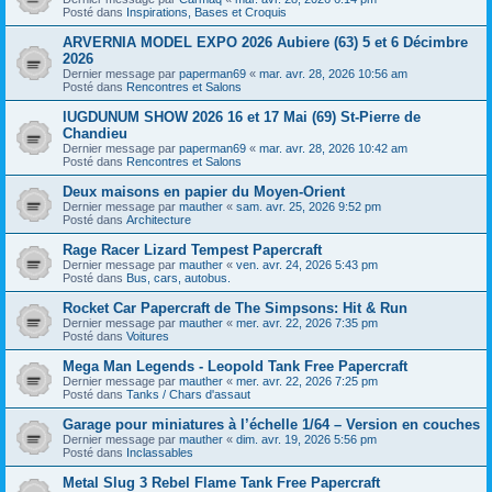
Posté dans
Inspirations, Bases et Croquis
ARVERNIA MODEL EXPO 2026 Aubiere (63) 5 et 6 Décimbre
2026
Dernier message par
paperman69
«
mar. avr. 28, 2026 10:56 am
Posté dans
Rencontres et Salons
lUGDUNUM SHOW 2026 16 et 17 Mai (69) St-Pierre de
Chandieu
Dernier message par
paperman69
«
mar. avr. 28, 2026 10:42 am
Posté dans
Rencontres et Salons
Deux maisons en papier du Moyen-Orient
Dernier message par
mauther
«
sam. avr. 25, 2026 9:52 pm
Posté dans
Architecture
Rage Racer Lizard Tempest Papercraft
Dernier message par
mauther
«
ven. avr. 24, 2026 5:43 pm
Posté dans
Bus, cars, autobus.
Rocket Car Papercraft de The Simpsons: Hit & Run
Dernier message par
mauther
«
mer. avr. 22, 2026 7:35 pm
Posté dans
Voitures
Mega Man Legends - Leopold Tank Free Papercraft
Dernier message par
mauther
«
mer. avr. 22, 2026 7:25 pm
Posté dans
Tanks / Chars d'assaut
Garage pour miniatures à l’échelle 1/64 – Version en couches
Dernier message par
mauther
«
dim. avr. 19, 2026 5:56 pm
Posté dans
Inclassables
Metal Slug 3 Rebel Flame Tank Free Papercraft