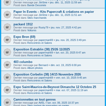
Dernier message par
Jérôme
«
jeu. déc. 11, 2025 11:59 am
Posté dans
Bande Dessinée
Paper In Events – Kits Papercraft & créations en papier
Dernier message par
Jérôme
«
jeu. déc. 11, 2025 11:51 am
Posté dans
Sites marchands
packard 1912
Dernier message par
Rusty79
«
jeu. nov. 27, 2025 4:42 pm
Posté dans
Voitures
Expo Bron (69)
Dernier message par
paperman69
«
jeu. nov. 20, 2025 3:49 pm
Posté dans
Rencontres et Salons
Exposition Estrablin (38) 25/26 11/2025
Dernier message par
paperman69
«
lun. oct. 20, 2025 8:47 am
Posté dans
Rencontres et Salons
403 columbo
Dernier message par
Bernard
«
dim. oct. 19, 2025 6:00 pm
Posté dans
Album photos
Exposition Corbelin (38) 14/15 Novembre 2026
Dernier message par
paperman69
«
ven. oct. 10, 2025 9:45 am
Posté dans
Rencontres et Salons
Expo Saint-Maurice-de-Beynost Dimanche 12 Octobre 25
Dernier message par
paperman69
«
mar. oct. 07, 2025 11:19 am
Posté dans
Rencontres et Salons
Camionnettes en tout genres
Dernier message par
AVEL
«
lun. oct. 06, 2025 10:37 pm
Posté dans
Sites parlant de maquettes en papier