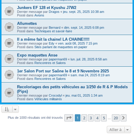
Junkers EF 128 et Kyushu J7W2
Dernier message par
Dragos
«
jeu. sept. 25, 2025 10:38 am
Posté dans
Avions
Allumettes
Dernier message par
Bernard
«
dim. sept. 14, 2025 6:08 pm
Posté dans
Techniques et savoir-faire
Il a même fait la chaine! LA CHAINE!!!!!
Dernier message par
Edy
«
ven. août 08, 2025 7:15 pm
Posté dans
Sites parlant de maquettes en papier
Expo maquettes Anse
Dernier message par
paperman69
«
lun. juil. 28, 2025 8:58 am
Posté dans
Rencontres et Salons
1er Salon Port sur Saône le 8 et 9 Novembre 2025
Dernier message par
paperman69
«
sam. mai 24, 2025 8:19 am
Posté dans
Rencontres et Salons
Recoloriages des petits véhicules au 1/250 de R & P Models
(Pips)
Dernier message par
Crocodyl
«
jeu. mai 01, 2025 1:34 am
Posté dans
Véhicules militaires
Page
1
sur
20
1
2
3
4
5
20
Sui
Plus de 1000 résultats ont été trouvés
…
Aller à