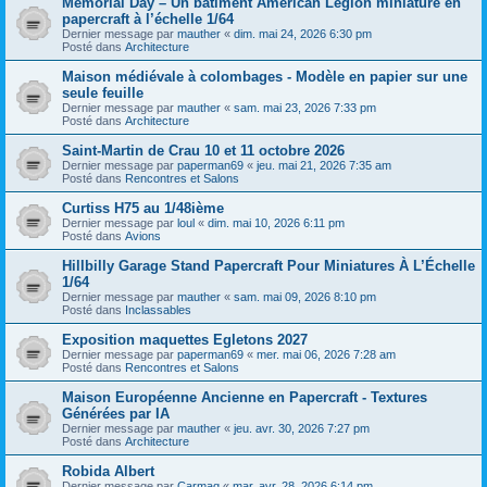
Memorial Day – Un bâtiment American Legion miniature en
papercraft à l’échelle 1/64
Dernier message par
mauther
«
dim. mai 24, 2026 6:30 pm
Posté dans
Architecture
Maison médiévale à colombages - Modèle en papier sur une
seule feuille
Dernier message par
mauther
«
sam. mai 23, 2026 7:33 pm
Posté dans
Architecture
Saint-Martin de Crau 10 et 11 octobre 2026
Dernier message par
paperman69
«
jeu. mai 21, 2026 7:35 am
Posté dans
Rencontres et Salons
Curtiss H75 au 1/48ième
Dernier message par
loul
«
dim. mai 10, 2026 6:11 pm
Posté dans
Avions
Hillbilly Garage Stand Papercraft Pour Miniatures À L’Échelle
1/64
Dernier message par
mauther
«
sam. mai 09, 2026 8:10 pm
Posté dans
Inclassables
Exposition maquettes Egletons 2027
Dernier message par
paperman69
«
mer. mai 06, 2026 7:28 am
Posté dans
Rencontres et Salons
Maison Européenne Ancienne en Papercraft - Textures
Générées par IA
Dernier message par
mauther
«
jeu. avr. 30, 2026 7:27 pm
Posté dans
Architecture
Robida Albert
Dernier message par
Carmaq
«
mar. avr. 28, 2026 6:14 pm