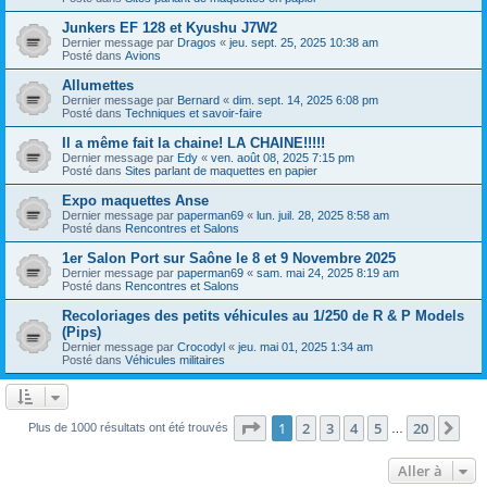
Junkers EF 128 et Kyushu J7W2
Dernier message par
Dragos
«
jeu. sept. 25, 2025 10:38 am
Posté dans
Avions
Allumettes
Dernier message par
Bernard
«
dim. sept. 14, 2025 6:08 pm
Posté dans
Techniques et savoir-faire
Il a même fait la chaine! LA CHAINE!!!!!
Dernier message par
Edy
«
ven. août 08, 2025 7:15 pm
Posté dans
Sites parlant de maquettes en papier
Expo maquettes Anse
Dernier message par
paperman69
«
lun. juil. 28, 2025 8:58 am
Posté dans
Rencontres et Salons
1er Salon Port sur Saône le 8 et 9 Novembre 2025
Dernier message par
paperman69
«
sam. mai 24, 2025 8:19 am
Posté dans
Rencontres et Salons
Recoloriages des petits véhicules au 1/250 de R & P Models
(Pips)
Dernier message par
Crocodyl
«
jeu. mai 01, 2025 1:34 am
Posté dans
Véhicules militaires
Page
1
sur
20
1
2
3
4
5
20
Sui
Plus de 1000 résultats ont été trouvés
…
Aller à