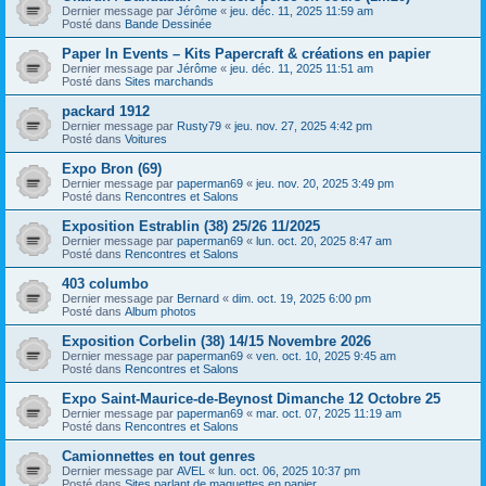
Dernier message par
Jérôme
«
jeu. déc. 11, 2025 11:59 am
Posté dans
Bande Dessinée
Paper In Events – Kits Papercraft & créations en papier
Dernier message par
Jérôme
«
jeu. déc. 11, 2025 11:51 am
Posté dans
Sites marchands
packard 1912
Dernier message par
Rusty79
«
jeu. nov. 27, 2025 4:42 pm
Posté dans
Voitures
Expo Bron (69)
Dernier message par
paperman69
«
jeu. nov. 20, 2025 3:49 pm
Posté dans
Rencontres et Salons
Exposition Estrablin (38) 25/26 11/2025
Dernier message par
paperman69
«
lun. oct. 20, 2025 8:47 am
Posté dans
Rencontres et Salons
403 columbo
Dernier message par
Bernard
«
dim. oct. 19, 2025 6:00 pm
Posté dans
Album photos
Exposition Corbelin (38) 14/15 Novembre 2026
Dernier message par
paperman69
«
ven. oct. 10, 2025 9:45 am
Posté dans
Rencontres et Salons
Expo Saint-Maurice-de-Beynost Dimanche 12 Octobre 25
Dernier message par
paperman69
«
mar. oct. 07, 2025 11:19 am
Posté dans
Rencontres et Salons
Camionnettes en tout genres
Dernier message par
AVEL
«
lun. oct. 06, 2025 10:37 pm
Posté dans
Sites parlant de maquettes en papier