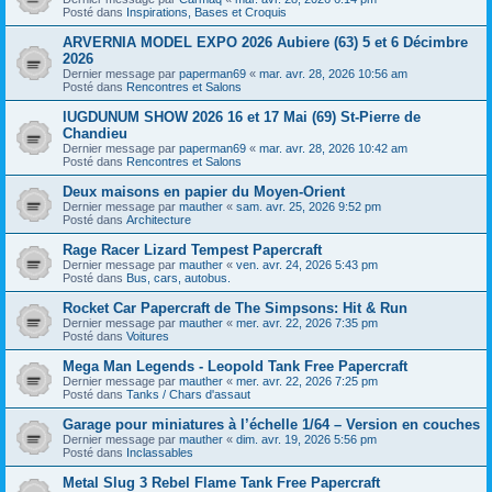
Posté dans
Inspirations, Bases et Croquis
ARVERNIA MODEL EXPO 2026 Aubiere (63) 5 et 6 Décimbre
2026
Dernier message par
paperman69
«
mar. avr. 28, 2026 10:56 am
Posté dans
Rencontres et Salons
lUGDUNUM SHOW 2026 16 et 17 Mai (69) St-Pierre de
Chandieu
Dernier message par
paperman69
«
mar. avr. 28, 2026 10:42 am
Posté dans
Rencontres et Salons
Deux maisons en papier du Moyen-Orient
Dernier message par
mauther
«
sam. avr. 25, 2026 9:52 pm
Posté dans
Architecture
Rage Racer Lizard Tempest Papercraft
Dernier message par
mauther
«
ven. avr. 24, 2026 5:43 pm
Posté dans
Bus, cars, autobus.
Rocket Car Papercraft de The Simpsons: Hit & Run
Dernier message par
mauther
«
mer. avr. 22, 2026 7:35 pm
Posté dans
Voitures
Mega Man Legends - Leopold Tank Free Papercraft
Dernier message par
mauther
«
mer. avr. 22, 2026 7:25 pm
Posté dans
Tanks / Chars d'assaut
Garage pour miniatures à l’échelle 1/64 – Version en couches
Dernier message par
mauther
«
dim. avr. 19, 2026 5:56 pm
Posté dans
Inclassables
Metal Slug 3 Rebel Flame Tank Free Papercraft