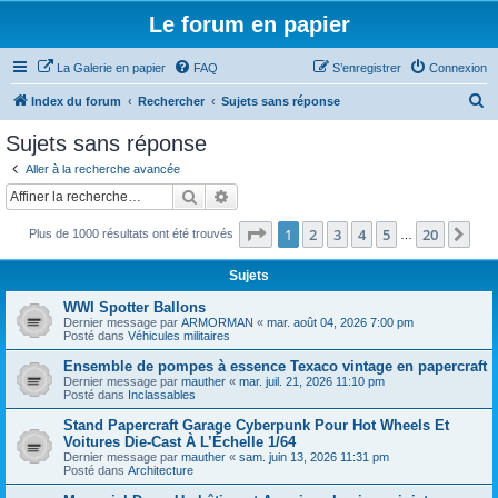
Le forum en papier
La Galerie en papier
FAQ
S’enregistrer
Connexion
R
Index du forum
Rechercher
Sujets sans réponse
e
Sujets sans réponse
c
Aller à la recherche avancée
h
Rechercher
Recherche avancée
e
Page
1
sur
20
1
2
3
4
5
20
Sui
Plus de 1000 résultats ont été trouvés
r
…
c
Sujets
h
WWI Spotter Ballons
e
Dernier message par
ARMORMAN
«
mar. août 04, 2026 7:00 pm
Posté dans
Véhicules militaires
r
Ensemble de pompes à essence Texaco vintage en papercraft
Dernier message par
mauther
«
mar. juil. 21, 2026 11:10 pm
Posté dans
Inclassables
Stand Papercraft Garage Cyberpunk Pour Hot Wheels Et
Voitures Die-Cast À L’Échelle 1/64
Dernier message par
mauther
«
sam. juin 13, 2026 11:31 pm
Posté dans
Architecture