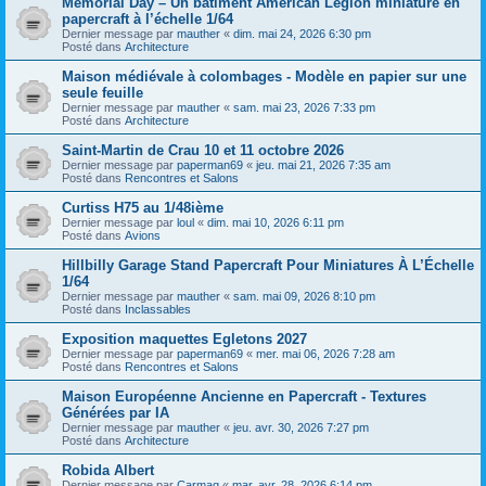
Memorial Day – Un bâtiment American Legion miniature en
papercraft à l’échelle 1/64
Dernier message par
mauther
«
dim. mai 24, 2026 6:30 pm
Posté dans
Architecture
Maison médiévale à colombages - Modèle en papier sur une
seule feuille
Dernier message par
mauther
«
sam. mai 23, 2026 7:33 pm
Posté dans
Architecture
Saint-Martin de Crau 10 et 11 octobre 2026
Dernier message par
paperman69
«
jeu. mai 21, 2026 7:35 am
Posté dans
Rencontres et Salons
Curtiss H75 au 1/48ième
Dernier message par
loul
«
dim. mai 10, 2026 6:11 pm
Posté dans
Avions
Hillbilly Garage Stand Papercraft Pour Miniatures À L’Échelle
1/64
Dernier message par
mauther
«
sam. mai 09, 2026 8:10 pm
Posté dans
Inclassables
Exposition maquettes Egletons 2027
Dernier message par
paperman69
«
mer. mai 06, 2026 7:28 am
Posté dans
Rencontres et Salons
Maison Européenne Ancienne en Papercraft - Textures
Générées par IA
Dernier message par
mauther
«
jeu. avr. 30, 2026 7:27 pm
Posté dans
Architecture
Robida Albert
Dernier message par
Carmaq
«
mar. avr. 28, 2026 6:14 pm