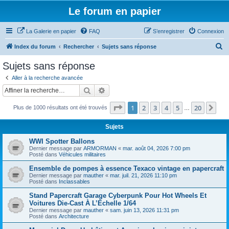
Le forum en papier
La Galerie en papier
FAQ
S’enregistrer
Connexion
R
Index du forum
Rechercher
Sujets sans réponse
e
Sujets sans réponse
c
Aller à la recherche avancée
h
Rechercher
Recherche avancée
e
Page
1
sur
20
1
2
3
4
5
20
Sui
Plus de 1000 résultats ont été trouvés
r
…
c
Sujets
h
WWI Spotter Ballons
e
Dernier message par
ARMORMAN
«
mar. août 04, 2026 7:00 pm
Posté dans
Véhicules militaires
r
Ensemble de pompes à essence Texaco vintage en papercraft
Dernier message par
mauther
«
mar. juil. 21, 2026 11:10 pm
Posté dans
Inclassables
Stand Papercraft Garage Cyberpunk Pour Hot Wheels Et
Voitures Die-Cast À L’Échelle 1/64
Dernier message par
mauther
«
sam. juin 13, 2026 11:31 pm
Posté dans
Architecture