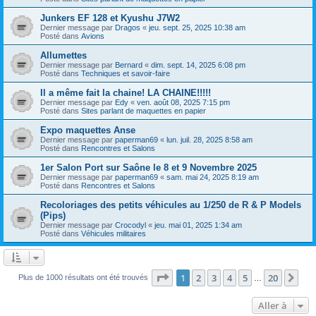
Junkers EF 128 et Kyushu J7W2
Dernier message par
Dragos
«
jeu. sept. 25, 2025 10:38 am
Posté dans
Avions
Allumettes
Dernier message par
Bernard
«
dim. sept. 14, 2025 6:08 pm
Posté dans
Techniques et savoir-faire
Il a même fait la chaine! LA CHAINE!!!!!
Dernier message par
Edy
«
ven. août 08, 2025 7:15 pm
Posté dans
Sites parlant de maquettes en papier
Expo maquettes Anse
Dernier message par
paperman69
«
lun. juil. 28, 2025 8:58 am
Posté dans
Rencontres et Salons
1er Salon Port sur Saône le 8 et 9 Novembre 2025
Dernier message par
paperman69
«
sam. mai 24, 2025 8:19 am
Posté dans
Rencontres et Salons
Recoloriages des petits véhicules au 1/250 de R & P Models
(Pips)
Dernier message par
Crocodyl
«
jeu. mai 01, 2025 1:34 am
Posté dans
Véhicules militaires
Page
1
sur
20
1
2
3
4
5
20
Sui
Plus de 1000 résultats ont été trouvés
…
Aller à