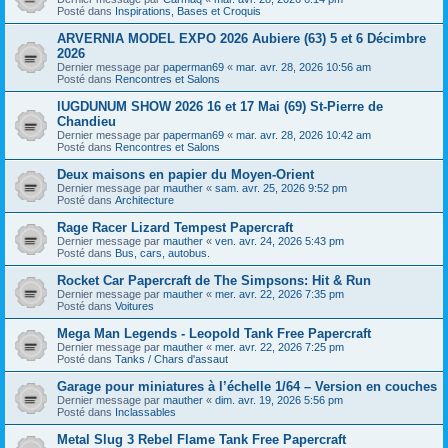
Posté dans
Inspirations, Bases et Croquis
ARVERNIA MODEL EXPO 2026 Aubiere (63) 5 et 6 Décimbre
2026
Dernier message par
paperman69
«
mar. avr. 28, 2026 10:56 am
Posté dans
Rencontres et Salons
lUGDUNUM SHOW 2026 16 et 17 Mai (69) St-Pierre de
Chandieu
Dernier message par
paperman69
«
mar. avr. 28, 2026 10:42 am
Posté dans
Rencontres et Salons
Deux maisons en papier du Moyen-Orient
Dernier message par
mauther
«
sam. avr. 25, 2026 9:52 pm
Posté dans
Architecture
Rage Racer Lizard Tempest Papercraft
Dernier message par
mauther
«
ven. avr. 24, 2026 5:43 pm
Posté dans
Bus, cars, autobus.
Rocket Car Papercraft de The Simpsons: Hit & Run
Dernier message par
mauther
«
mer. avr. 22, 2026 7:35 pm
Posté dans
Voitures
Mega Man Legends - Leopold Tank Free Papercraft
Dernier message par
mauther
«
mer. avr. 22, 2026 7:25 pm
Posté dans
Tanks / Chars d'assaut
Garage pour miniatures à l’échelle 1/64 – Version en couches
Dernier message par
mauther
«
dim. avr. 19, 2026 5:56 pm
Posté dans
Inclassables
Metal Slug 3 Rebel Flame Tank Free Papercraft