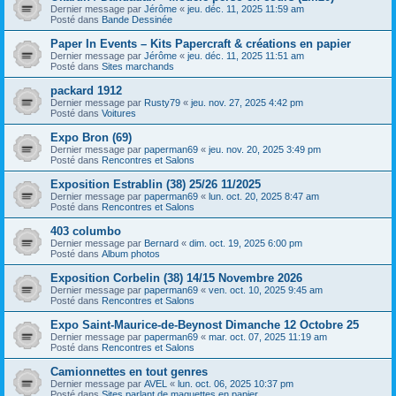
Dernier message par
Jérôme
«
jeu. déc. 11, 2025 11:59 am
Posté dans
Bande Dessinée
Paper In Events – Kits Papercraft & créations en papier
Dernier message par
Jérôme
«
jeu. déc. 11, 2025 11:51 am
Posté dans
Sites marchands
packard 1912
Dernier message par
Rusty79
«
jeu. nov. 27, 2025 4:42 pm
Posté dans
Voitures
Expo Bron (69)
Dernier message par
paperman69
«
jeu. nov. 20, 2025 3:49 pm
Posté dans
Rencontres et Salons
Exposition Estrablin (38) 25/26 11/2025
Dernier message par
paperman69
«
lun. oct. 20, 2025 8:47 am
Posté dans
Rencontres et Salons
403 columbo
Dernier message par
Bernard
«
dim. oct. 19, 2025 6:00 pm
Posté dans
Album photos
Exposition Corbelin (38) 14/15 Novembre 2026
Dernier message par
paperman69
«
ven. oct. 10, 2025 9:45 am
Posté dans
Rencontres et Salons
Expo Saint-Maurice-de-Beynost Dimanche 12 Octobre 25
Dernier message par
paperman69
«
mar. oct. 07, 2025 11:19 am
Posté dans
Rencontres et Salons
Camionnettes en tout genres
Dernier message par
AVEL
«
lun. oct. 06, 2025 10:37 pm
Posté dans
Sites parlant de maquettes en papier