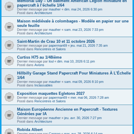
Memorial Day – Un bâtiment American Legion miniature en
papercraft à l’échelle 1/64
Dernier message par
mauther
«
dim. mai 24, 2026 6:30 pm
Posté dans
Architecture
Maison médiévale à colombages - Modèle en papier sur une
seule feuille
Dernier message par
mauther
«
sam. mai 23, 2026 7:33 pm
Posté dans
Architecture
Saint-Martin de Crau 10 et 11 octobre 2026
Dernier message par
paperman69
«
jeu. mai 21, 2026 7:35 am
Posté dans
Rencontres et Salons
Curtiss H75 au 1/48ième
Dernier message par
loul
«
dim. mai 10, 2026 6:11 pm
Posté dans
Avions
Hillbilly Garage Stand Papercraft Pour Miniatures À L’Échelle
1/64
Dernier message par
mauther
«
sam. mai 09, 2026 8:10 pm
Posté dans
Inclassables
Exposition maquettes Egletons 2027
Dernier message par
paperman69
«
mer. mai 06, 2026 7:28 am
Posté dans
Rencontres et Salons
Maison Européenne Ancienne en Papercraft - Textures
Générées par IA
Dernier message par
mauther
«
jeu. avr. 30, 2026 7:27 pm
Posté dans
Architecture
Robida Albert
Dernier message par
Carmaq
«
mar. avr. 28, 2026 6:14 pm