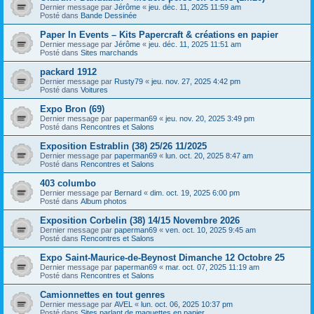
Dernier message par
Jérôme
«
jeu. déc. 11, 2025 11:59 am
Posté dans
Bande Dessinée
Paper In Events – Kits Papercraft & créations en papier
Dernier message par
Jérôme
«
jeu. déc. 11, 2025 11:51 am
Posté dans
Sites marchands
packard 1912
Dernier message par
Rusty79
«
jeu. nov. 27, 2025 4:42 pm
Posté dans
Voitures
Expo Bron (69)
Dernier message par
paperman69
«
jeu. nov. 20, 2025 3:49 pm
Posté dans
Rencontres et Salons
Exposition Estrablin (38) 25/26 11/2025
Dernier message par
paperman69
«
lun. oct. 20, 2025 8:47 am
Posté dans
Rencontres et Salons
403 columbo
Dernier message par
Bernard
«
dim. oct. 19, 2025 6:00 pm
Posté dans
Album photos
Exposition Corbelin (38) 14/15 Novembre 2026
Dernier message par
paperman69
«
ven. oct. 10, 2025 9:45 am
Posté dans
Rencontres et Salons
Expo Saint-Maurice-de-Beynost Dimanche 12 Octobre 25
Dernier message par
paperman69
«
mar. oct. 07, 2025 11:19 am
Posté dans
Rencontres et Salons
Camionnettes en tout genres
Dernier message par
AVEL
«
lun. oct. 06, 2025 10:37 pm
Posté dans
Sites parlant de maquettes en papier