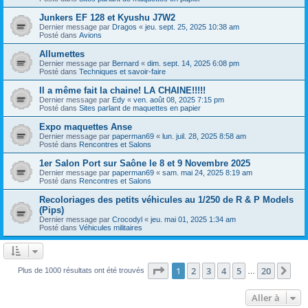
Junkers EF 128 et Kyushu J7W2
Dernier message par
Dragos
«
jeu. sept. 25, 2025 10:38 am
Posté dans
Avions
Allumettes
Dernier message par
Bernard
«
dim. sept. 14, 2025 6:08 pm
Posté dans
Techniques et savoir-faire
Il a même fait la chaine! LA CHAINE!!!!!
Dernier message par
Edy
«
ven. août 08, 2025 7:15 pm
Posté dans
Sites parlant de maquettes en papier
Expo maquettes Anse
Dernier message par
paperman69
«
lun. juil. 28, 2025 8:58 am
Posté dans
Rencontres et Salons
1er Salon Port sur Saône le 8 et 9 Novembre 2025
Dernier message par
paperman69
«
sam. mai 24, 2025 8:19 am
Posté dans
Rencontres et Salons
Recoloriages des petits véhicules au 1/250 de R & P Models
(Pips)
Dernier message par
Crocodyl
«
jeu. mai 01, 2025 1:34 am
Posté dans
Véhicules militaires
Page
1
sur
20
1
2
3
4
5
20
Sui
Plus de 1000 résultats ont été trouvés
…
Aller à