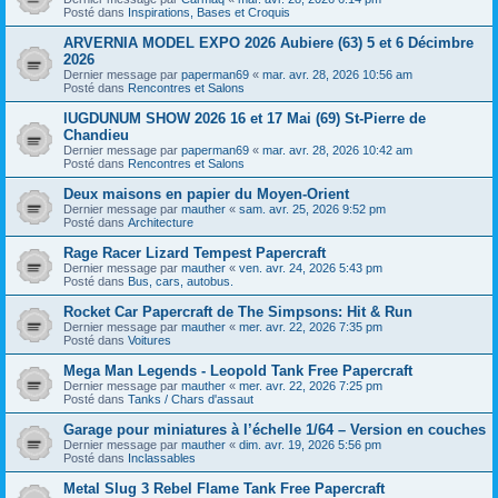
Posté dans
Inspirations, Bases et Croquis
ARVERNIA MODEL EXPO 2026 Aubiere (63) 5 et 6 Décimbre
2026
Dernier message par
paperman69
«
mar. avr. 28, 2026 10:56 am
Posté dans
Rencontres et Salons
lUGDUNUM SHOW 2026 16 et 17 Mai (69) St-Pierre de
Chandieu
Dernier message par
paperman69
«
mar. avr. 28, 2026 10:42 am
Posté dans
Rencontres et Salons
Deux maisons en papier du Moyen-Orient
Dernier message par
mauther
«
sam. avr. 25, 2026 9:52 pm
Posté dans
Architecture
Rage Racer Lizard Tempest Papercraft
Dernier message par
mauther
«
ven. avr. 24, 2026 5:43 pm
Posté dans
Bus, cars, autobus.
Rocket Car Papercraft de The Simpsons: Hit & Run
Dernier message par
mauther
«
mer. avr. 22, 2026 7:35 pm
Posté dans
Voitures
Mega Man Legends - Leopold Tank Free Papercraft
Dernier message par
mauther
«
mer. avr. 22, 2026 7:25 pm
Posté dans
Tanks / Chars d'assaut
Garage pour miniatures à l’échelle 1/64 – Version en couches
Dernier message par
mauther
«
dim. avr. 19, 2026 5:56 pm
Posté dans
Inclassables
Metal Slug 3 Rebel Flame Tank Free Papercraft