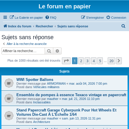
Le forum en papier
La Galerie en papier
FAQ
S’enregistrer
Connexion
R
Index du forum
Rechercher
Sujets sans réponse
e
Sujets sans réponse
c
Aller à la recherche avancée
h
Rechercher
Recherche avancée
e
Page
1
sur
20
1
2
3
4
5
20
Sui
Plus de 1000 résultats ont été trouvés
r
…
c
Sujets
h
WWI Spotter Ballons
e
Dernier message par
ARMORMAN
«
mar. août 04, 2026 7:00 pm
Posté dans
Véhicules militaires
r
Ensemble de pompes à essence Texaco vintage en papercraft
Dernier message par
mauther
«
mar. juil. 21, 2026 11:10 pm
Posté dans
Inclassables
Stand Papercraft Garage Cyberpunk Pour Hot Wheels Et
Voitures Die-Cast À L’Échelle 1/64
Dernier message par
mauther
«
sam. juin 13, 2026 11:31 pm
Posté dans
Architecture