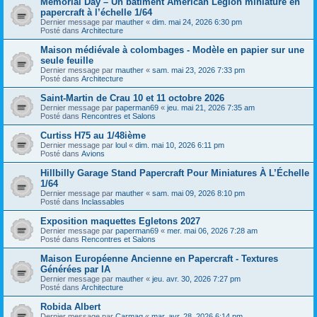
Memorial Day – Un bâtiment American Legion miniature en
papercraft à l’échelle 1/64
Dernier message par
mauther
«
dim. mai 24, 2026 6:30 pm
Posté dans
Architecture
Maison médiévale à colombages - Modèle en papier sur une
seule feuille
Dernier message par
mauther
«
sam. mai 23, 2026 7:33 pm
Posté dans
Architecture
Saint-Martin de Crau 10 et 11 octobre 2026
Dernier message par
paperman69
«
jeu. mai 21, 2026 7:35 am
Posté dans
Rencontres et Salons
Curtiss H75 au 1/48ième
Dernier message par
loul
«
dim. mai 10, 2026 6:11 pm
Posté dans
Avions
Hillbilly Garage Stand Papercraft Pour Miniatures À L’Échelle
1/64
Dernier message par
mauther
«
sam. mai 09, 2026 8:10 pm
Posté dans
Inclassables
Exposition maquettes Egletons 2027
Dernier message par
paperman69
«
mer. mai 06, 2026 7:28 am
Posté dans
Rencontres et Salons
Maison Européenne Ancienne en Papercraft - Textures
Générées par IA
Dernier message par
mauther
«
jeu. avr. 30, 2026 7:27 pm
Posté dans
Architecture
Robida Albert
Dernier message par
Carmaq
«
mar. avr. 28, 2026 6:14 pm