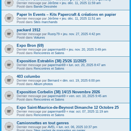
Dernier message par
Jérôme
«
jeu. déc. 11, 2025 11:59 am
Posté dans
Bande Dessinée
Paper In Events – Kits Papercraft & créations en papier
Dernier message par
Jérôme
«
jeu. déc. 11, 2025 11:51 am
Posté dans
Sites marchands
packard 1912
Dernier message par
Rusty79
«
jeu. nov. 27, 2025 4:42 pm
Posté dans
Voitures
Expo Bron (69)
Dernier message par
paperman69
«
jeu. nov. 20, 2025 3:49 pm
Posté dans
Rencontres et Salons
Exposition Estrablin (38) 25/26 11/2025
Dernier message par
paperman69
«
lun. oct. 20, 2025 8:47 am
Posté dans
Rencontres et Salons
403 columbo
Dernier message par
Bernard
«
dim. oct. 19, 2025 6:00 pm
Posté dans
Album photos
Exposition Corbelin (38) 14/15 Novembre 2026
Dernier message par
paperman69
«
ven. oct. 10, 2025 9:45 am
Posté dans
Rencontres et Salons
Expo Saint-Maurice-de-Beynost Dimanche 12 Octobre 25
Dernier message par
paperman69
«
mar. oct. 07, 2025 11:19 am
Posté dans
Rencontres et Salons
Camionnettes en tout genres
Dernier message par
AVEL
«
lun. oct. 06, 2025 10:37 pm
Posté dans
Sites parlant de maquettes en papier