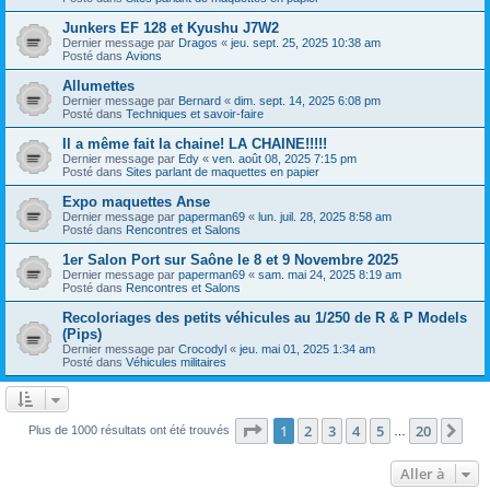
Junkers EF 128 et Kyushu J7W2
Dernier message par
Dragos
«
jeu. sept. 25, 2025 10:38 am
Posté dans
Avions
Allumettes
Dernier message par
Bernard
«
dim. sept. 14, 2025 6:08 pm
Posté dans
Techniques et savoir-faire
Il a même fait la chaine! LA CHAINE!!!!!
Dernier message par
Edy
«
ven. août 08, 2025 7:15 pm
Posté dans
Sites parlant de maquettes en papier
Expo maquettes Anse
Dernier message par
paperman69
«
lun. juil. 28, 2025 8:58 am
Posté dans
Rencontres et Salons
1er Salon Port sur Saône le 8 et 9 Novembre 2025
Dernier message par
paperman69
«
sam. mai 24, 2025 8:19 am
Posté dans
Rencontres et Salons
Recoloriages des petits véhicules au 1/250 de R & P Models
(Pips)
Dernier message par
Crocodyl
«
jeu. mai 01, 2025 1:34 am
Posté dans
Véhicules militaires
Page
1
sur
20
1
2
3
4
5
20
Sui
Plus de 1000 résultats ont été trouvés
…
Aller à