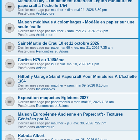
Memorial Day – Un bâtiment American Legion miniature en
papercraft à l’échelle 1/64
Dernier message par
mauther
«
dim. mai 24, 2026 6:30 pm
Posté dans
Architecture
Maison médiévale à colombages - Modèle en papier sur une
seule feuille
Dernier message par
mauther
«
sam. mai 23, 2026 7:33 pm
Posté dans
Architecture
Saint-Martin de Crau 10 et 11 octobre 2026
Dernier message par
paperman69
«
jeu. mai 21, 2026 7:35 am
Posté dans
Rencontres et Salons
Curtiss H75 au 1/48ième
Dernier message par
loul
«
dim. mai 10, 2026 6:11 pm
Posté dans
Avions
Hillbilly Garage Stand Papercraft Pour Miniatures À L’Échelle
1/64
Dernier message par
mauther
«
sam. mai 09, 2026 8:10 pm
Posté dans
Inclassables
Exposition maquettes Egletons 2027
Dernier message par
paperman69
«
mer. mai 06, 2026 7:28 am
Posté dans
Rencontres et Salons
Maison Européenne Ancienne en Papercraft - Textures
Générées par IA
Dernier message par
mauther
«
jeu. avr. 30, 2026 7:27 pm
Posté dans
Architecture
Robida Albert
Dernier message par
Carmaq
«
mar. avr. 28, 2026 6:14 pm