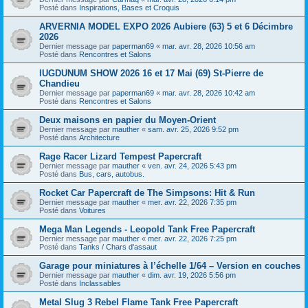
Posté dans
Inspirations, Bases et Croquis
ARVERNIA MODEL EXPO 2026 Aubiere (63) 5 et 6 Décimbre
2026
Dernier message par
paperman69
«
mar. avr. 28, 2026 10:56 am
Posté dans
Rencontres et Salons
lUGDUNUM SHOW 2026 16 et 17 Mai (69) St-Pierre de
Chandieu
Dernier message par
paperman69
«
mar. avr. 28, 2026 10:42 am
Posté dans
Rencontres et Salons
Deux maisons en papier du Moyen-Orient
Dernier message par
mauther
«
sam. avr. 25, 2026 9:52 pm
Posté dans
Architecture
Rage Racer Lizard Tempest Papercraft
Dernier message par
mauther
«
ven. avr. 24, 2026 5:43 pm
Posté dans
Bus, cars, autobus.
Rocket Car Papercraft de The Simpsons: Hit & Run
Dernier message par
mauther
«
mer. avr. 22, 2026 7:35 pm
Posté dans
Voitures
Mega Man Legends - Leopold Tank Free Papercraft
Dernier message par
mauther
«
mer. avr. 22, 2026 7:25 pm
Posté dans
Tanks / Chars d'assaut
Garage pour miniatures à l’échelle 1/64 – Version en couches
Dernier message par
mauther
«
dim. avr. 19, 2026 5:56 pm
Posté dans
Inclassables
Metal Slug 3 Rebel Flame Tank Free Papercraft