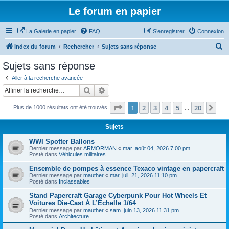
Le forum en papier
La Galerie en papier
FAQ
S’enregistrer
Connexion
R
Index du forum
Rechercher
Sujets sans réponse
e
Sujets sans réponse
c
Aller à la recherche avancée
h
Rechercher
Recherche avancée
e
Page
1
sur
20
1
2
3
4
5
20
Sui
Plus de 1000 résultats ont été trouvés
r
…
c
Sujets
h
WWI Spotter Ballons
e
Dernier message par
ARMORMAN
«
mar. août 04, 2026 7:00 pm
Posté dans
Véhicules militaires
r
Ensemble de pompes à essence Texaco vintage en papercraft
Dernier message par
mauther
«
mar. juil. 21, 2026 11:10 pm
Posté dans
Inclassables
Stand Papercraft Garage Cyberpunk Pour Hot Wheels Et
Voitures Die-Cast À L’Échelle 1/64
Dernier message par
mauther
«
sam. juin 13, 2026 11:31 pm
Posté dans
Architecture