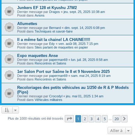
Junkers EF 128 et Kyushu J7W2
Dernier message par
Dragos
«
jeu. sept. 25, 2025 10:38 am
Posté dans
Avions
Allumettes
Dernier message par
Bernard
«
dim. sept. 14, 2025 6:08 pm
Posté dans
Techniques et savoir-faire
Il a même fait la chaine! LA CHAINE!!!!!
Dernier message par
Edy
«
ven. août 08, 2025 7:15 pm
Posté dans
Sites parlant de maquettes en papier
Expo maquettes Anse
Dernier message par
paperman69
«
lun. juil. 28, 2025 8:58 am
Posté dans
Rencontres et Salons
1er Salon Port sur Saône le 8 et 9 Novembre 2025
Dernier message par
paperman69
«
sam. mai 24, 2025 8:19 am
Posté dans
Rencontres et Salons
Recoloriages des petits véhicules au 1/250 de R & P Models
(Pips)
Dernier message par
Crocodyl
«
jeu. mai 01, 2025 1:34 am
Posté dans
Véhicules militaires
Page
1
sur
20
1
2
3
4
5
20
Sui
Plus de 1000 résultats ont été trouvés
…
Aller à