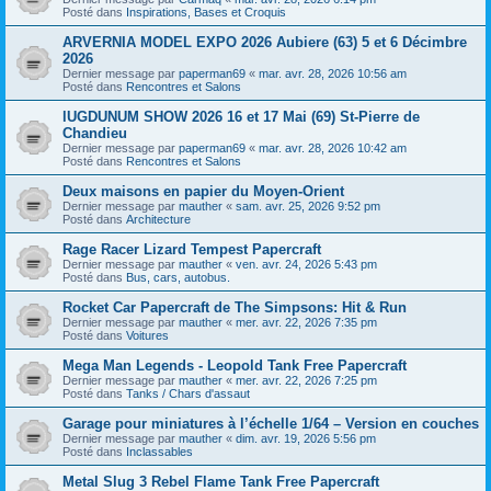
Posté dans
Inspirations, Bases et Croquis
ARVERNIA MODEL EXPO 2026 Aubiere (63) 5 et 6 Décimbre
2026
Dernier message par
paperman69
«
mar. avr. 28, 2026 10:56 am
Posté dans
Rencontres et Salons
lUGDUNUM SHOW 2026 16 et 17 Mai (69) St-Pierre de
Chandieu
Dernier message par
paperman69
«
mar. avr. 28, 2026 10:42 am
Posté dans
Rencontres et Salons
Deux maisons en papier du Moyen-Orient
Dernier message par
mauther
«
sam. avr. 25, 2026 9:52 pm
Posté dans
Architecture
Rage Racer Lizard Tempest Papercraft
Dernier message par
mauther
«
ven. avr. 24, 2026 5:43 pm
Posté dans
Bus, cars, autobus.
Rocket Car Papercraft de The Simpsons: Hit & Run
Dernier message par
mauther
«
mer. avr. 22, 2026 7:35 pm
Posté dans
Voitures
Mega Man Legends - Leopold Tank Free Papercraft
Dernier message par
mauther
«
mer. avr. 22, 2026 7:25 pm
Posté dans
Tanks / Chars d'assaut
Garage pour miniatures à l’échelle 1/64 – Version en couches
Dernier message par
mauther
«
dim. avr. 19, 2026 5:56 pm
Posté dans
Inclassables
Metal Slug 3 Rebel Flame Tank Free Papercraft