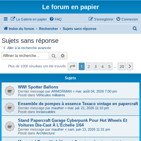
Le forum en papier
La Galerie en papier
FAQ
S’enregistrer
Connexion
R
Index du forum
Rechercher
Sujets sans réponse
e
Sujets sans réponse
c
Aller à la recherche avancée
h
Rechercher
Recherche avancée
e
Page
1
sur
20
1
2
3
4
5
20
Sui
Plus de 1000 résultats ont été trouvés
r
…
c
Sujets
h
WWI Spotter Ballons
e
Dernier message par
ARMORMAN
«
mar. août 04, 2026 7:00 pm
Posté dans
Véhicules militaires
r
Ensemble de pompes à essence Texaco vintage en papercraft
Dernier message par
mauther
«
mar. juil. 21, 2026 11:10 pm
Posté dans
Inclassables
Stand Papercraft Garage Cyberpunk Pour Hot Wheels Et
Voitures Die-Cast À L’Échelle 1/64
Dernier message par
mauther
«
sam. juin 13, 2026 11:31 pm
Posté dans
Architecture