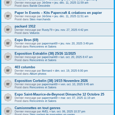
Dernier message par
Jérôme
«
jeu. déc. 11, 2025 11:59 am
Posté dans
Bande Dessinée
Paper In Events – Kits Papercraft & créations en papier
Dernier message par
Jérôme
«
jeu. déc. 11, 2025 11:51 am
Posté dans
Sites marchands
packard 1912
Dernier message par
Rusty79
«
jeu. nov. 27, 2025 4:42 pm
Posté dans
Voitures
Expo Bron (69)
Dernier message par
paperman69
«
jeu. nov. 20, 2025 3:49 pm
Posté dans
Rencontres et Salons
Exposition Estrablin (38) 25/26 11/2025
Dernier message par
paperman69
«
lun. oct. 20, 2025 8:47 am
Posté dans
Rencontres et Salons
403 columbo
Dernier message par
Bernard
«
dim. oct. 19, 2025 6:00 pm
Posté dans
Album photos
Exposition Corbelin (38) 14/15 Novembre 2026
Dernier message par
paperman69
«
ven. oct. 10, 2025 9:45 am
Posté dans
Rencontres et Salons
Expo Saint-Maurice-de-Beynost Dimanche 12 Octobre 25
Dernier message par
paperman69
«
mar. oct. 07, 2025 11:19 am
Posté dans
Rencontres et Salons
Camionnettes en tout genres
Dernier message par
AVEL
«
lun. oct. 06, 2025 10:37 pm
Posté dans
Sites parlant de maquettes en papier