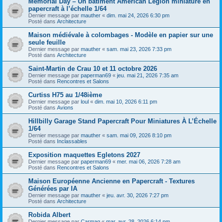
Memorial Day – Un bâtiment American Legion miniature en
papercraft à l’échelle 1/64
Dernier message par
mauther
«
dim. mai 24, 2026 6:30 pm
Posté dans
Architecture
Maison médiévale à colombages - Modèle en papier sur une
seule feuille
Dernier message par
mauther
«
sam. mai 23, 2026 7:33 pm
Posté dans
Architecture
Saint-Martin de Crau 10 et 11 octobre 2026
Dernier message par
paperman69
«
jeu. mai 21, 2026 7:35 am
Posté dans
Rencontres et Salons
Curtiss H75 au 1/48ième
Dernier message par
loul
«
dim. mai 10, 2026 6:11 pm
Posté dans
Avions
Hillbilly Garage Stand Papercraft Pour Miniatures À L’Échelle
1/64
Dernier message par
mauther
«
sam. mai 09, 2026 8:10 pm
Posté dans
Inclassables
Exposition maquettes Egletons 2027
Dernier message par
paperman69
«
mer. mai 06, 2026 7:28 am
Posté dans
Rencontres et Salons
Maison Européenne Ancienne en Papercraft - Textures
Générées par IA
Dernier message par
mauther
«
jeu. avr. 30, 2026 7:27 pm
Posté dans
Architecture
Robida Albert
Dernier message par
Carmaq
«
mar. avr. 28, 2026 6:14 pm