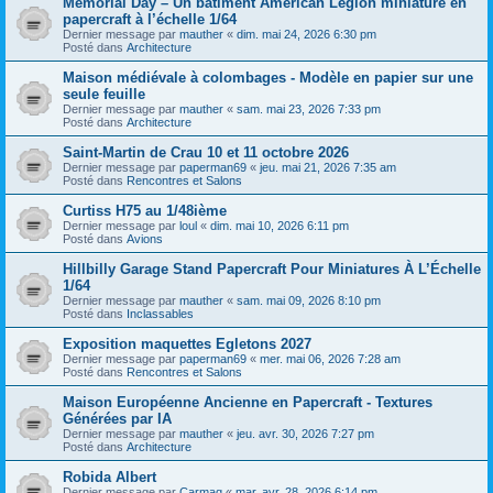
Memorial Day – Un bâtiment American Legion miniature en
papercraft à l’échelle 1/64
Dernier message par
mauther
«
dim. mai 24, 2026 6:30 pm
Posté dans
Architecture
Maison médiévale à colombages - Modèle en papier sur une
seule feuille
Dernier message par
mauther
«
sam. mai 23, 2026 7:33 pm
Posté dans
Architecture
Saint-Martin de Crau 10 et 11 octobre 2026
Dernier message par
paperman69
«
jeu. mai 21, 2026 7:35 am
Posté dans
Rencontres et Salons
Curtiss H75 au 1/48ième
Dernier message par
loul
«
dim. mai 10, 2026 6:11 pm
Posté dans
Avions
Hillbilly Garage Stand Papercraft Pour Miniatures À L’Échelle
1/64
Dernier message par
mauther
«
sam. mai 09, 2026 8:10 pm
Posté dans
Inclassables
Exposition maquettes Egletons 2027
Dernier message par
paperman69
«
mer. mai 06, 2026 7:28 am
Posté dans
Rencontres et Salons
Maison Européenne Ancienne en Papercraft - Textures
Générées par IA
Dernier message par
mauther
«
jeu. avr. 30, 2026 7:27 pm
Posté dans
Architecture
Robida Albert
Dernier message par
Carmaq
«
mar. avr. 28, 2026 6:14 pm