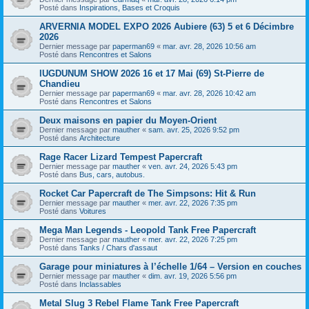
Posté dans
Inspirations, Bases et Croquis
ARVERNIA MODEL EXPO 2026 Aubiere (63) 5 et 6 Décimbre
2026
Dernier message par
paperman69
«
mar. avr. 28, 2026 10:56 am
Posté dans
Rencontres et Salons
lUGDUNUM SHOW 2026 16 et 17 Mai (69) St-Pierre de
Chandieu
Dernier message par
paperman69
«
mar. avr. 28, 2026 10:42 am
Posté dans
Rencontres et Salons
Deux maisons en papier du Moyen-Orient
Dernier message par
mauther
«
sam. avr. 25, 2026 9:52 pm
Posté dans
Architecture
Rage Racer Lizard Tempest Papercraft
Dernier message par
mauther
«
ven. avr. 24, 2026 5:43 pm
Posté dans
Bus, cars, autobus.
Rocket Car Papercraft de The Simpsons: Hit & Run
Dernier message par
mauther
«
mer. avr. 22, 2026 7:35 pm
Posté dans
Voitures
Mega Man Legends - Leopold Tank Free Papercraft
Dernier message par
mauther
«
mer. avr. 22, 2026 7:25 pm
Posté dans
Tanks / Chars d'assaut
Garage pour miniatures à l’échelle 1/64 – Version en couches
Dernier message par
mauther
«
dim. avr. 19, 2026 5:56 pm
Posté dans
Inclassables
Metal Slug 3 Rebel Flame Tank Free Papercraft