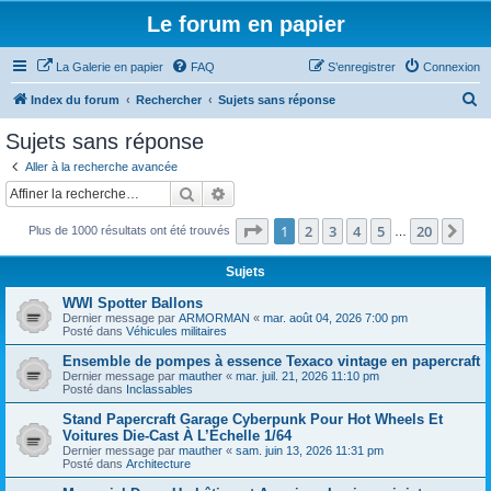
Le forum en papier
La Galerie en papier
FAQ
S’enregistrer
Connexion
R
Index du forum
Rechercher
Sujets sans réponse
e
Sujets sans réponse
c
Aller à la recherche avancée
h
Rechercher
Recherche avancée
e
Page
1
sur
20
1
2
3
4
5
20
Sui
Plus de 1000 résultats ont été trouvés
r
…
c
Sujets
h
WWI Spotter Ballons
e
Dernier message par
ARMORMAN
«
mar. août 04, 2026 7:00 pm
Posté dans
Véhicules militaires
r
Ensemble de pompes à essence Texaco vintage en papercraft
Dernier message par
mauther
«
mar. juil. 21, 2026 11:10 pm
Posté dans
Inclassables
Stand Papercraft Garage Cyberpunk Pour Hot Wheels Et
Voitures Die-Cast À L’Échelle 1/64
Dernier message par
mauther
«
sam. juin 13, 2026 11:31 pm
Posté dans
Architecture