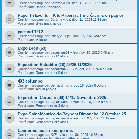
Dernier message par
Jérôme
«
jeu. déc. 11, 2025 11:59 am
Posté dans
Bande Dessinée
Paper In Events – Kits Papercraft & créations en papier
Dernier message par
Jérôme
«
jeu. déc. 11, 2025 11:51 am
Posté dans
Sites marchands
packard 1912
Dernier message par
Rusty79
«
jeu. nov. 27, 2025 4:42 pm
Posté dans
Voitures
Expo Bron (69)
Dernier message par
paperman69
«
jeu. nov. 20, 2025 3:49 pm
Posté dans
Rencontres et Salons
Exposition Estrablin (38) 25/26 11/2025
Dernier message par
paperman69
«
lun. oct. 20, 2025 8:47 am
Posté dans
Rencontres et Salons
403 columbo
Dernier message par
Bernard
«
dim. oct. 19, 2025 6:00 pm
Posté dans
Album photos
Exposition Corbelin (38) 14/15 Novembre 2026
Dernier message par
paperman69
«
ven. oct. 10, 2025 9:45 am
Posté dans
Rencontres et Salons
Expo Saint-Maurice-de-Beynost Dimanche 12 Octobre 25
Dernier message par
paperman69
«
mar. oct. 07, 2025 11:19 am
Posté dans
Rencontres et Salons
Camionnettes en tout genres
Dernier message par
AVEL
«
lun. oct. 06, 2025 10:37 pm
Posté dans
Sites parlant de maquettes en papier