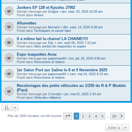
Junkers EF 128 et Kyushu J7W2
Dernier message par
Dragos
«
jeu. sept. 25, 2025 10:38 am
Posté dans
Avions
Allumettes
Dernier message par
Bernard
«
dim. sept. 14, 2025 6:08 pm
Posté dans
Techniques et savoir-faire
Il a même fait la chaine! LA CHAINE!!!!!
Dernier message par
Edy
«
ven. août 08, 2025 7:15 pm
Posté dans
Sites parlant de maquettes en papier
Expo maquettes Anse
Dernier message par
paperman69
«
lun. juil. 28, 2025 8:58 am
Posté dans
Rencontres et Salons
1er Salon Port sur Saône le 8 et 9 Novembre 2025
Dernier message par
paperman69
«
sam. mai 24, 2025 8:19 am
Posté dans
Rencontres et Salons
Recoloriages des petits véhicules au 1/250 de R & P Models
(Pips)
Dernier message par
Crocodyl
«
jeu. mai 01, 2025 1:34 am
Posté dans
Véhicules militaires
Page
1
sur
20
1
2
3
4
5
20
Sui
Plus de 1000 résultats ont été trouvés
…
Aller à