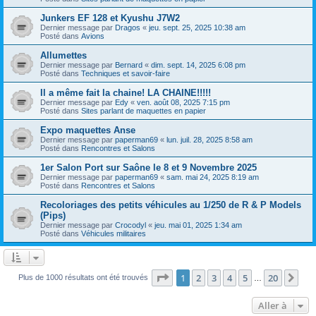
Junkers EF 128 et Kyushu J7W2
Dernier message par
Dragos
«
jeu. sept. 25, 2025 10:38 am
Posté dans
Avions
Allumettes
Dernier message par
Bernard
«
dim. sept. 14, 2025 6:08 pm
Posté dans
Techniques et savoir-faire
Il a même fait la chaine! LA CHAINE!!!!!
Dernier message par
Edy
«
ven. août 08, 2025 7:15 pm
Posté dans
Sites parlant de maquettes en papier
Expo maquettes Anse
Dernier message par
paperman69
«
lun. juil. 28, 2025 8:58 am
Posté dans
Rencontres et Salons
1er Salon Port sur Saône le 8 et 9 Novembre 2025
Dernier message par
paperman69
«
sam. mai 24, 2025 8:19 am
Posté dans
Rencontres et Salons
Recoloriages des petits véhicules au 1/250 de R & P Models
(Pips)
Dernier message par
Crocodyl
«
jeu. mai 01, 2025 1:34 am
Posté dans
Véhicules militaires
Page
1
sur
20
1
2
3
4
5
20
Sui
Plus de 1000 résultats ont été trouvés
…
Aller à