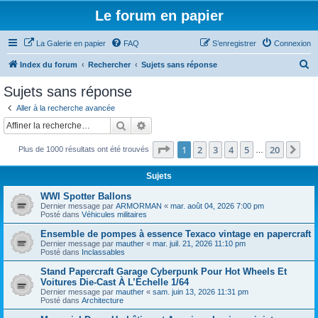
Le forum en papier
La Galerie en papier
FAQ
S’enregistrer
Connexion
R
Index du forum
Rechercher
Sujets sans réponse
e
Sujets sans réponse
c
Aller à la recherche avancée
h
Rechercher
Recherche avancée
e
Page
1
sur
20
1
2
3
4
5
20
Sui
Plus de 1000 résultats ont été trouvés
r
…
c
Sujets
h
WWI Spotter Ballons
e
Dernier message par
ARMORMAN
«
mar. août 04, 2026 7:00 pm
Posté dans
Véhicules militaires
r
Ensemble de pompes à essence Texaco vintage en papercraft
Dernier message par
mauther
«
mar. juil. 21, 2026 11:10 pm
Posté dans
Inclassables
Stand Papercraft Garage Cyberpunk Pour Hot Wheels Et
Voitures Die-Cast À L’Échelle 1/64
Dernier message par
mauther
«
sam. juin 13, 2026 11:31 pm
Posté dans
Architecture