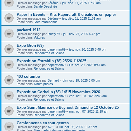
Dernier message par
Jérôme
«
jeu. déc. 11, 2025 11:59 am
Posté dans
Bande Dessinée
Paper In Events – Kits Papercraft & créations en papier
Dernier message par
Jérôme
«
jeu. déc. 11, 2025 11:51 am
Posté dans
Sites marchands
packard 1912
Dernier message par
Rusty79
«
jeu. nov. 27, 2025 4:42 pm
Posté dans
Voitures
Expo Bron (69)
Dernier message par
paperman69
«
jeu. nov. 20, 2025 3:49 pm
Posté dans
Rencontres et Salons
Exposition Estrablin (38) 25/26 11/2025
Dernier message par
paperman69
«
lun. oct. 20, 2025 8:47 am
Posté dans
Rencontres et Salons
403 columbo
Dernier message par
Bernard
«
dim. oct. 19, 2025 6:00 pm
Posté dans
Album photos
Exposition Corbelin (38) 14/15 Novembre 2026
Dernier message par
paperman69
«
ven. oct. 10, 2025 9:45 am
Posté dans
Rencontres et Salons
Expo Saint-Maurice-de-Beynost Dimanche 12 Octobre 25
Dernier message par
paperman69
«
mar. oct. 07, 2025 11:19 am
Posté dans
Rencontres et Salons
Camionnettes en tout genres
Dernier message par
AVEL
«
lun. oct. 06, 2025 10:37 pm
Posté dans
Sites parlant de maquettes en papier