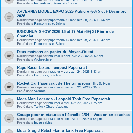
Posté dans
Inspirations, Bases et Croquis
ARVERNIA MODEL EXPO 2026 Aubiere (63) 5 et 6 Décimbre
2026
Dernier message par
paperman69
«
mar. avr. 28, 2026 10:56 am
Posté dans
Rencontres et Salons
lUGDUNUM SHOW 2026 16 et 17 Mai (69) St-Pierre de
Chandieu
Dernier message par
paperman69
«
mar. avr. 28, 2026 10:42 am
Posté dans
Rencontres et Salons
Deux maisons en papier du Moyen-Orient
Dernier message par
mauther
«
sam. avr. 25, 2026 9:52 pm
Posté dans
Architecture
Rage Racer Lizard Tempest Papercraft
Dernier message par
mauther
«
ven. avr. 24, 2026 5:43 pm
Posté dans
Bus, cars, autobus.
Rocket Car Papercraft de The Simpsons: Hit & Run
Dernier message par
mauther
«
mer. avr. 22, 2026 7:35 pm
Posté dans
Voitures
Mega Man Legends - Leopold Tank Free Papercraft
Dernier message par
mauther
«
mer. avr. 22, 2026 7:25 pm
Posté dans
Tanks / Chars d'assaut
Garage pour miniatures à l’échelle 1/64 – Version en couches
Dernier message par
mauther
«
dim. avr. 19, 2026 5:56 pm
Posté dans
Inclassables
Metal Slug 3 Rebel Flame Tank Free Papercraft