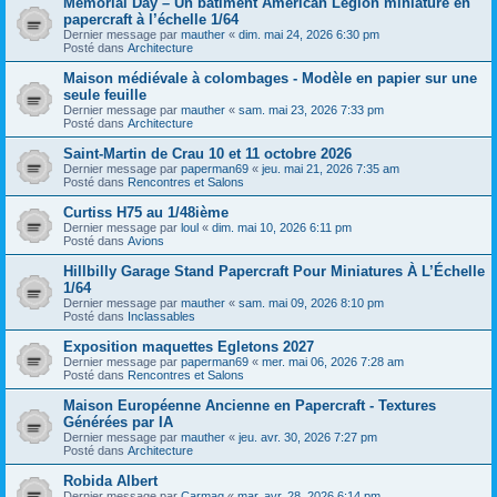
Memorial Day – Un bâtiment American Legion miniature en
papercraft à l’échelle 1/64
Dernier message par
mauther
«
dim. mai 24, 2026 6:30 pm
Posté dans
Architecture
Maison médiévale à colombages - Modèle en papier sur une
seule feuille
Dernier message par
mauther
«
sam. mai 23, 2026 7:33 pm
Posté dans
Architecture
Saint-Martin de Crau 10 et 11 octobre 2026
Dernier message par
paperman69
«
jeu. mai 21, 2026 7:35 am
Posté dans
Rencontres et Salons
Curtiss H75 au 1/48ième
Dernier message par
loul
«
dim. mai 10, 2026 6:11 pm
Posté dans
Avions
Hillbilly Garage Stand Papercraft Pour Miniatures À L’Échelle
1/64
Dernier message par
mauther
«
sam. mai 09, 2026 8:10 pm
Posté dans
Inclassables
Exposition maquettes Egletons 2027
Dernier message par
paperman69
«
mer. mai 06, 2026 7:28 am
Posté dans
Rencontres et Salons
Maison Européenne Ancienne en Papercraft - Textures
Générées par IA
Dernier message par
mauther
«
jeu. avr. 30, 2026 7:27 pm
Posté dans
Architecture
Robida Albert
Dernier message par
Carmaq
«
mar. avr. 28, 2026 6:14 pm