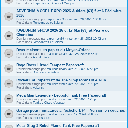
Posté dans
Inspirations, Bases et Croquis
ARVERNIA MODEL EXPO 2026 Aubiere (63) 5 et 6 Décimbre
2026
Dernier message par
paperman69
«
mar. avr. 28, 2026 10:56 am
Posté dans
Rencontres et Salons
lUGDUNUM SHOW 2026 16 et 17 Mai (69) St-Pierre de
Chandieu
Dernier message par
paperman69
«
mar. avr. 28, 2026 10:42 am
Posté dans
Rencontres et Salons
Deux maisons en papier du Moyen-Orient
Dernier message par
mauther
«
sam. avr. 25, 2026 9:52 pm
Posté dans
Architecture
Rage Racer Lizard Tempest Papercraft
Dernier message par
mauther
«
ven. avr. 24, 2026 5:43 pm
Posté dans
Bus, cars, autobus.
Rocket Car Papercraft de The Simpsons: Hit & Run
Dernier message par
mauther
«
mer. avr. 22, 2026 7:35 pm
Posté dans
Voitures
Mega Man Legends - Leopold Tank Free Papercraft
Dernier message par
mauther
«
mer. avr. 22, 2026 7:25 pm
Posté dans
Tanks / Chars d'assaut
Garage pour miniatures à l’échelle 1/64 – Version en couches
Dernier message par
mauther
«
dim. avr. 19, 2026 5:56 pm
Posté dans
Inclassables
Metal Slug 3 Rebel Flame Tank Free Papercraft