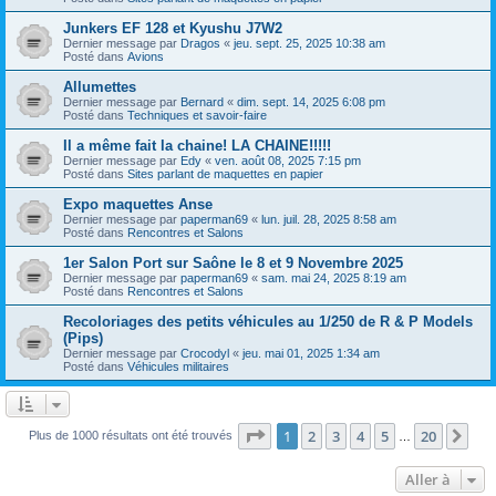
Junkers EF 128 et Kyushu J7W2
Dernier message par
Dragos
«
jeu. sept. 25, 2025 10:38 am
Posté dans
Avions
Allumettes
Dernier message par
Bernard
«
dim. sept. 14, 2025 6:08 pm
Posté dans
Techniques et savoir-faire
Il a même fait la chaine! LA CHAINE!!!!!
Dernier message par
Edy
«
ven. août 08, 2025 7:15 pm
Posté dans
Sites parlant de maquettes en papier
Expo maquettes Anse
Dernier message par
paperman69
«
lun. juil. 28, 2025 8:58 am
Posté dans
Rencontres et Salons
1er Salon Port sur Saône le 8 et 9 Novembre 2025
Dernier message par
paperman69
«
sam. mai 24, 2025 8:19 am
Posté dans
Rencontres et Salons
Recoloriages des petits véhicules au 1/250 de R & P Models
(Pips)
Dernier message par
Crocodyl
«
jeu. mai 01, 2025 1:34 am
Posté dans
Véhicules militaires
Page
1
sur
20
1
2
3
4
5
20
Sui
Plus de 1000 résultats ont été trouvés
…
Aller à