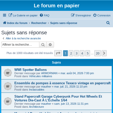
Le forum en papier
La Galerie en papier
FAQ
S’enregistrer
Connexion
R
Index du forum
Rechercher
Sujets sans réponse
e
Sujets sans réponse
c
Aller à la recherche avancée
h
Rechercher
Recherche avancée
e
Page
1
sur
20
1
2
3
4
5
20
Sui
Plus de 1000 résultats ont été trouvés
r
…
c
Sujets
h
WWI Spotter Ballons
e
Dernier message par
ARMORMAN
«
mar. août 04, 2026 7:00 pm
Posté dans
Véhicules militaires
r
Ensemble de pompes à essence Texaco vintage en papercraft
Dernier message par
mauther
«
mar. juil. 21, 2026 11:10 pm
Posté dans
Inclassables
Stand Papercraft Garage Cyberpunk Pour Hot Wheels Et
Voitures Die-Cast À L’Échelle 1/64
Dernier message par
mauther
«
sam. juin 13, 2026 11:31 pm
Posté dans
Architecture