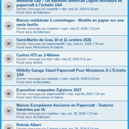
Memorial Day – Un bâtiment American Legion miniature en
papercraft à l’échelle 1/64
Dernier message par
mauther
«
dim. mai 24, 2026 6:30 pm
Posté dans
Architecture
Maison médiévale à colombages - Modèle en papier sur une
seule feuille
Dernier message par
mauther
«
sam. mai 23, 2026 7:33 pm
Posté dans
Architecture
Saint-Martin de Crau 10 et 11 octobre 2026
Dernier message par
paperman69
«
jeu. mai 21, 2026 7:35 am
Posté dans
Rencontres et Salons
Curtiss H75 au 1/48ième
Dernier message par
loul
«
dim. mai 10, 2026 6:11 pm
Posté dans
Avions
Hillbilly Garage Stand Papercraft Pour Miniatures À L’Échelle
1/64
Dernier message par
mauther
«
sam. mai 09, 2026 8:10 pm
Posté dans
Inclassables
Exposition maquettes Egletons 2027
Dernier message par
paperman69
«
mer. mai 06, 2026 7:28 am
Posté dans
Rencontres et Salons
Maison Européenne Ancienne en Papercraft - Textures
Générées par IA
Dernier message par
mauther
«
jeu. avr. 30, 2026 7:27 pm
Posté dans
Architecture
Robida Albert
Dernier message par
Carmaq
«
mar. avr. 28, 2026 6:14 pm