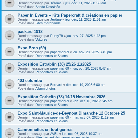
Dernier message par
Jérôme
«
jeu. déc. 11, 2025 11:59 am
Posté dans
Bande Dessinée
Paper In Events – Kits Papercraft & créations en papier
Dernier message par
Jérôme
«
jeu. déc. 11, 2025 11:51 am
Posté dans
Sites marchands
packard 1912
Dernier message par
Rusty79
«
jeu. nov. 27, 2025 4:42 pm
Posté dans
Voitures
Expo Bron (69)
Dernier message par
paperman69
«
jeu. nov. 20, 2025 3:49 pm
Posté dans
Rencontres et Salons
Exposition Estrablin (38) 25/26 11/2025
Dernier message par
paperman69
«
lun. oct. 20, 2025 8:47 am
Posté dans
Rencontres et Salons
403 columbo
Dernier message par
Bernard
«
dim. oct. 19, 2025 6:00 pm
Posté dans
Album photos
Exposition Corbelin (38) 14/15 Novembre 2026
Dernier message par
paperman69
«
ven. oct. 10, 2025 9:45 am
Posté dans
Rencontres et Salons
Expo Saint-Maurice-de-Beynost Dimanche 12 Octobre 25
Dernier message par
paperman69
«
mar. oct. 07, 2025 11:19 am
Posté dans
Rencontres et Salons
Camionnettes en tout genres
Dernier message par
AVEL
«
lun. oct. 06, 2025 10:37 pm
Posté dans
Sites parlant de maquettes en papier