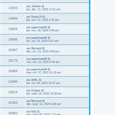
par
Jérôme
11653
jeu. déc. 11, 2025 11:51 am
par
Rusty79
14494
jeu. nov. 27, 2025 4:42 pm
par
paperman69
15634
jeu. nov. 20, 2025 3:49 pm
par
paperman69
19566
lun. oct. 20, 2025 8:47 am
par
Bernard
20467
dim. oct. 19, 2025 6:00 pm
par
paperman69
20173
ven. oct. 10, 2025 9:45 am
par
paperman69
20069
mar. oct. 07, 2025 11:19 am
par
AVEL
23495
lun. oct. 06, 2025 10:37 pm
par
Dragos
22814
jeu. sept. 25, 2025 10:38 am
par
Bernard
21403
dim. sept. 14, 2025 6:08 pm
par
Edy
20483
ven. août 08, 2025 7:15 pm