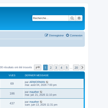
Rechercher
Recherche avancé
S’enregistrer
Connexion
Page
1
sur
20
1
2
3
4
5
20
Suivante
00 résultats ont été trouvés
…
VUES
DERNIER MESSAGE
par
ARMORMAN
69
mar. août 04, 2026 7:00 pm
par
mauther
186
mar. juil. 21, 2026 11:10 pm
par
mauther
437
sam. juin 13, 2026 11:31 pm