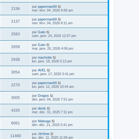
par
paperman69
2156
mer. févr. 04, 2026 9:58 am
par
paperman69
2137
mer. févr. 04, 2026 8:11 am
par
Gato
2583
sam. janv. 24, 2026 12:07 pm
par
Gato
2658
mar. janv. 20, 2026 4:06 pm
par
machotte
2938
lun. janv. 19, 2026 5:13 pm
par
AVEL
3054
sam. janv. 17, 2026 3:41 pm
par
paperman69
2270
lun. janv. 12, 2026 10:44 am
par
Dragos
3005
dim. janv. 04, 2026 7:51 pm
par
denis
4335
mer. déc. 31, 2025 7:11 pm
par
Malouga
6061
dim. déc. 21, 2025 5:41 pm
par
Jérôme
11460
jeu. déc. 11, 2025 11:59 am