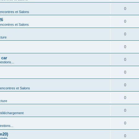
0
ncontres et Salons
26
0
ncontres et Salons
0
cture
0
 car
0
estions...
0
0
encontres et Salons
0
cture
0
 téléchargement
0
estions...
m20)
0
sinée