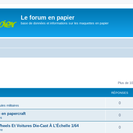
Le forum en papier
base de données et informations sur les maquettes en papier
Plus de 10
RÉPONSES
0
les militaires
en papercraft
0
es
eels Et Voitures Die-Cast À L’Échelle 1/64
0
re