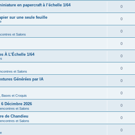
iature en papercraft à l’échelle 1/64
0
e
ier sur une seule feuille
0
re
0
contres et Salons
0
es À L’Échelle 1/64
0
es
0
ncontres et Salons
xtures Générées par IA
0
0
s, Bases et Croquis
 6 Décimbre 2026
0
encontres et Salons
rre de Chandieu
0
encontres et Salons
0
re