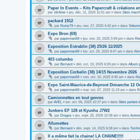
Paper In Events – Kits Papercraft & créations e
par
Jérôme
»
jeu. déc. 11, 2025 11:51 am
» dans
Sites marc
packard 1912
par
Rusty79
»
jeu. nov. 27, 2025 4:42 pm
» dans
Voiture
Expo Bron (69)
par
paperman69
»
jeu. nov. 20, 2025 3:49 pm
» dans
Ren
Exposition Estrablin (38) 25/26 11/2025
par
paperman69
»
lun. oct. 20, 2025 8:47 am
» dans
Ren
403 columbo
par
Bernard
»
dim. oct. 19, 2025 6:00 pm
» dans
Album 
Exposition Corbelin (38) 14/15 Novembre 2026
par
paperman69
»
ven. oct. 10, 2025 9:45 am
» dans
Re
Expo Saint-Maurice-de-Beynost Dimanche 12 O
par
paperman69
»
mar. oct. 07, 2025 11:19 am
» dans
R
Camionnettes en tout genres
par
AVEL
»
lun. oct. 06, 2025 10:37 pm
» dans
Sites parlant
Junkers EF 128 et Kyushu J7W2
par
Dragos
»
jeu. sept. 25, 2025 10:38 am
» dans
Avion
Allumettes
par
Bernard
»
dim. sept. 14, 2025 6:08 pm
» dans
Techni
Il a même fait la chaine! LA CHAINE!!!!!