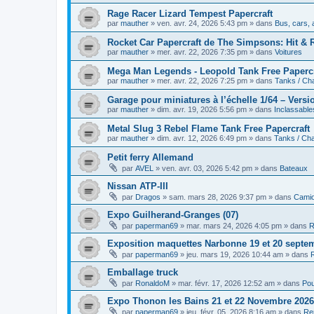
Rage Racer Lizard Tempest Papercraft
par
mauther
»
ven. avr. 24, 2026 5:43 pm
» dans
Bus, cars, 
Rocket Car Papercraft de The Simpsons: Hit & 
par
mauther
»
mer. avr. 22, 2026 7:35 pm
» dans
Voitures
Mega Man Legends - Leopold Tank Free Papercr
par
mauther
»
mer. avr. 22, 2026 7:25 pm
» dans
Tanks / Ch
Garage pour miniatures à l’échelle 1/64 – Vers
par
mauther
»
dim. avr. 19, 2026 5:56 pm
» dans
Inclassable
Metal Slug 3 Rebel Flame Tank Free Papercraft
par
mauther
»
dim. avr. 12, 2026 6:49 pm
» dans
Tanks / Cha
Petit ferry Allemand
par
AVEL
»
ven. avr. 03, 2026 5:42 pm
» dans
Bateaux
Nissan ATP-III
par
Dragos
»
sam. mars 28, 2026 9:37 pm
» dans
Cami
Expo Guilherand-Granges (07)
par
paperman69
»
mar. mars 24, 2026 4:05 pm
» dans
R
Exposition maquettes Narbonne 19 et 20 septe
par
paperman69
»
jeu. mars 19, 2026 10:44 am
» dans
Emballage truck
par
RonaldoM
»
mar. févr. 17, 2026 12:52 am
» dans
Pou
Expo Thonon les Bains 21 et 22 Novembre 2026
par
paperman69
»
jeu. févr. 05, 2026 8:16 am
» dans
Re