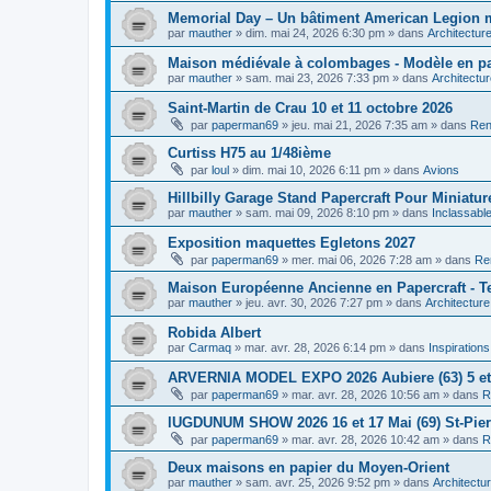
Memorial Day – Un bâtiment American Legion min
par
mauther
»
dim. mai 24, 2026 6:30 pm
» dans
Architectur
Maison médiévale à colombages - Modèle en pap
par
mauther
»
sam. mai 23, 2026 7:33 pm
» dans
Architectu
Saint-Martin de Crau 10 et 11 octobre 2026
par
paperman69
»
jeu. mai 21, 2026 7:35 am
» dans
Ren
Curtiss H75 au 1/48ième
par
loul
»
dim. mai 10, 2026 6:11 pm
» dans
Avions
Hillbilly Garage Stand Papercraft Pour Miniatur
par
mauther
»
sam. mai 09, 2026 8:10 pm
» dans
Inclassabl
Exposition maquettes Egletons 2027
par
paperman69
»
mer. mai 06, 2026 7:28 am
» dans
Re
Maison Européenne Ancienne en Papercraft - Te
par
mauther
»
jeu. avr. 30, 2026 7:27 pm
» dans
Architecture
Robida Albert
par
Carmaq
»
mar. avr. 28, 2026 6:14 pm
» dans
Inspiration
ARVERNIA MODEL EXPO 2026 Aubiere (63) 5 et
par
paperman69
»
mar. avr. 28, 2026 10:56 am
» dans
R
lUGDUNUM SHOW 2026 16 et 17 Mai (69) St-Pie
par
paperman69
»
mar. avr. 28, 2026 10:42 am
» dans
R
Deux maisons en papier du Moyen-Orient
par
mauther
»
sam. avr. 25, 2026 9:52 pm
» dans
Architectu