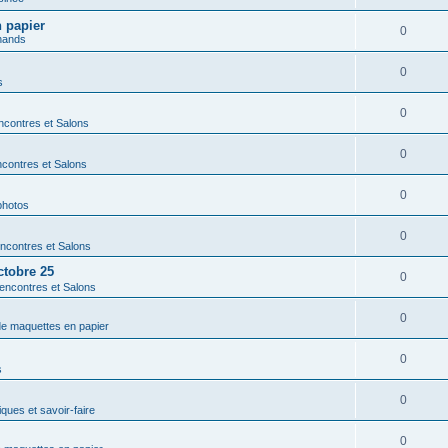
n papier
0
hands
0
s
0
contres et Salons
0
contres et Salons
0
photos
0
ncontres et Salons
ctobre 25
0
encontres et Salons
0
 de maquettes en papier
0
s
0
ques et savoir-faire
0