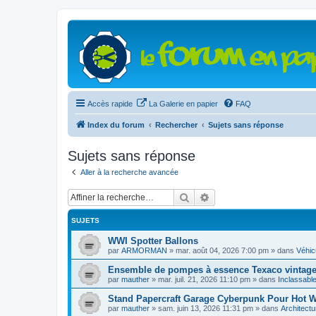
Accès rapide
La Galerie en papier
FAQ
Index du forum
Rechercher
Sujets sans réponse
Sujets sans réponse
Aller à la recherche avancée
Rechercher
Recherche avancée
SUJETS
WWI Spotter Ballons
par
ARMORMAN
»
mar. août 04, 2026 7:00 pm
» dans
Véhicu
Ensemble de pompes à essence Texaco vintage 
par
mauther
»
mar. juil. 21, 2026 11:10 pm
» dans
Inclassabl
Stand Papercraft Garage Cyberpunk Pour Hot Wh
par
mauther
»
sam. juin 13, 2026 11:31 pm
» dans
Architectu