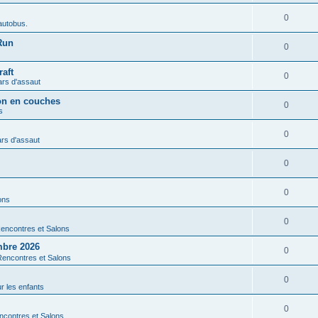
0
autobus.
Run
0
aft
0
ars d'assaut
ion en couches
0
s
0
rs d'assaut
0
0
ons
0
encontres et Salons
mbre 2026
0
Rencontres et Salons
0
r les enfants
0
ncontres et Salons