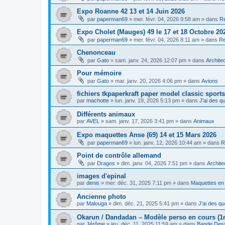
Expo Roanne 42 13 et 14 Juin 2026
par
paperman69
»
mer. févr. 04, 2026 9:58 am
» dans
Re
Expo Cholet (Mauges) 49 le 17 et 18 Octobre 20
par
paperman69
»
mer. févr. 04, 2026 8:11 am
» dans
Re
Chenonceau
par
Gato
»
sam. janv. 24, 2026 12:07 pm
» dans
Archite
Pour mémoire
par
Gato
»
mar. janv. 20, 2026 4:06 pm
» dans
Avions
fichiers tkpaperkraft paper model classic sports
par
machotte
»
lun. janv. 19, 2026 5:13 pm
» dans
J'ai des qu
Différents animaux
par
AVEL
»
sam. janv. 17, 2026 3:41 pm
» dans
Animaux
Expo maquettes Anse (69) 14 et 15 Mars 2026
par
paperman69
»
lun. janv. 12, 2026 10:44 am
» dans
R
Point de contrôle allemand
par
Dragos
»
dim. janv. 04, 2026 7:51 pm
» dans
Archite
images d'epinal
par
denis
»
mer. déc. 31, 2025 7:11 pm
» dans
Maquettes en
Ancienne photo
par
Malouga
»
dim. déc. 21, 2025 5:41 pm
» dans
J'ai des qu
Okarun / Dandadan – Modèle perso en cours (1
par
Jérôme
»
jeu. déc. 11, 2025 11:59 am
» dans
Bande Des