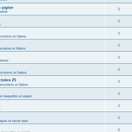
n papier
0
hands
0
s
0
contres et Salons
0
contres et Salons
0
photos
0
ncontres et Salons
ctobre 25
0
encontres et Salons
0
 de maquettes en papier
0
s
0
ques et savoir-faire
0