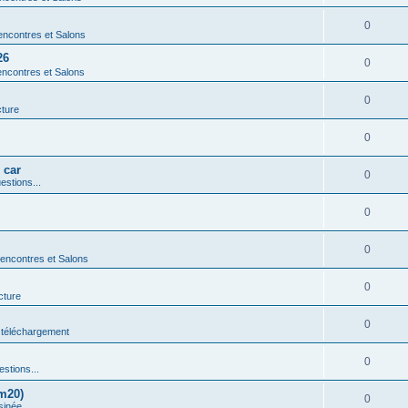
0
ncontres et Salons
26
0
ncontres et Salons
0
cture
0
 car
0
estions...
0
0
encontres et Salons
0
cture
0
 téléchargement
0
estions...
m20)
0
sinée