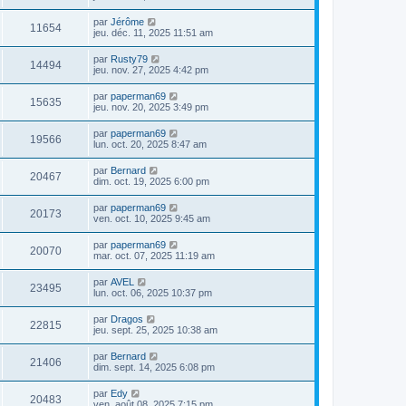
par
Jérôme
11654
jeu. déc. 11, 2025 11:51 am
par
Rusty79
14494
jeu. nov. 27, 2025 4:42 pm
par
paperman69
15635
jeu. nov. 20, 2025 3:49 pm
par
paperman69
19566
lun. oct. 20, 2025 8:47 am
par
Bernard
20467
dim. oct. 19, 2025 6:00 pm
par
paperman69
20173
ven. oct. 10, 2025 9:45 am
par
paperman69
20070
mar. oct. 07, 2025 11:19 am
par
AVEL
23495
lun. oct. 06, 2025 10:37 pm
par
Dragos
22815
jeu. sept. 25, 2025 10:38 am
par
Bernard
21406
dim. sept. 14, 2025 6:08 pm
par
Edy
20483
ven. août 08, 2025 7:15 pm