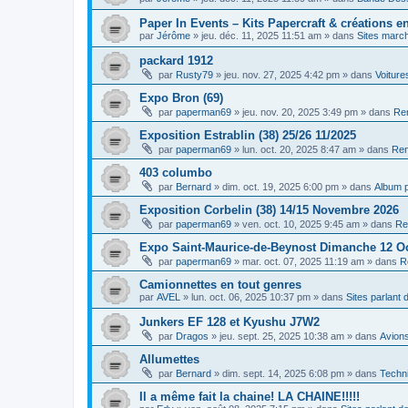
Paper In Events – Kits Papercraft & créations e
par
Jérôme
»
jeu. déc. 11, 2025 11:51 am
» dans
Sites marc
packard 1912
par
Rusty79
»
jeu. nov. 27, 2025 4:42 pm
» dans
Voiture
Expo Bron (69)
par
paperman69
»
jeu. nov. 20, 2025 3:49 pm
» dans
Ren
Exposition Estrablin (38) 25/26 11/2025
par
paperman69
»
lun. oct. 20, 2025 8:47 am
» dans
Ren
403 columbo
par
Bernard
»
dim. oct. 19, 2025 6:00 pm
» dans
Album 
Exposition Corbelin (38) 14/15 Novembre 2026
par
paperman69
»
ven. oct. 10, 2025 9:45 am
» dans
Re
Expo Saint-Maurice-de-Beynost Dimanche 12 O
par
paperman69
»
mar. oct. 07, 2025 11:19 am
» dans
R
Camionnettes en tout genres
par
AVEL
»
lun. oct. 06, 2025 10:37 pm
» dans
Sites parlant
Junkers EF 128 et Kyushu J7W2
par
Dragos
»
jeu. sept. 25, 2025 10:38 am
» dans
Avion
Allumettes
par
Bernard
»
dim. sept. 14, 2025 6:08 pm
» dans
Techni
Il a même fait la chaine! LA CHAINE!!!!!