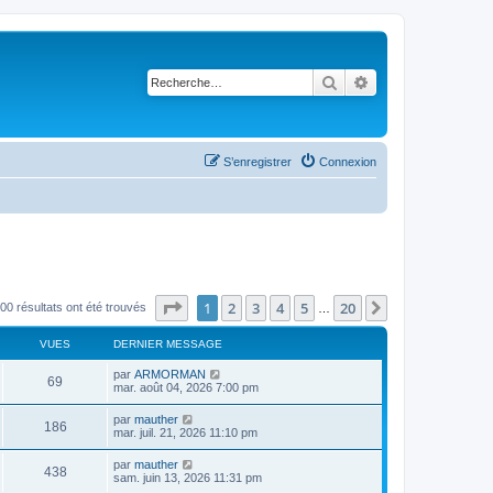
Rechercher
Recherche avancé
S’enregistrer
Connexion
Page
1
sur
20
1
2
3
4
5
20
Suivante
00 résultats ont été trouvés
…
VUES
DERNIER MESSAGE
par
ARMORMAN
69
mar. août 04, 2026 7:00 pm
par
mauther
186
mar. juil. 21, 2026 11:10 pm
par
mauther
438
sam. juin 13, 2026 11:31 pm