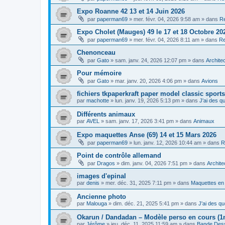
Expo Roanne 42 13 et 14 Juin 2026
par
paperman69
»
mer. févr. 04, 2026 9:58 am
» dans
Re
Expo Cholet (Mauges) 49 le 17 et 18 Octobre 20
par
paperman69
»
mer. févr. 04, 2026 8:11 am
» dans
Re
Chenonceau
par
Gato
»
sam. janv. 24, 2026 12:07 pm
» dans
Archite
Pour mémoire
par
Gato
»
mar. janv. 20, 2026 4:06 pm
» dans
Avions
fichiers tkpaperkraft paper model classic sports
par
machotte
»
lun. janv. 19, 2026 5:13 pm
» dans
J'ai des qu
Différents animaux
par
AVEL
»
sam. janv. 17, 2026 3:41 pm
» dans
Animaux
Expo maquettes Anse (69) 14 et 15 Mars 2026
par
paperman69
»
lun. janv. 12, 2026 10:44 am
» dans
R
Point de contrôle allemand
par
Dragos
»
dim. janv. 04, 2026 7:51 pm
» dans
Archite
images d'epinal
par
denis
»
mer. déc. 31, 2025 7:11 pm
» dans
Maquettes en
Ancienne photo
par
Malouga
»
dim. déc. 21, 2025 5:41 pm
» dans
J'ai des qu
Okarun / Dandadan – Modèle perso en cours (1
par
Jérôme
»
jeu. déc. 11, 2025 11:59 am
» dans
Bande Des