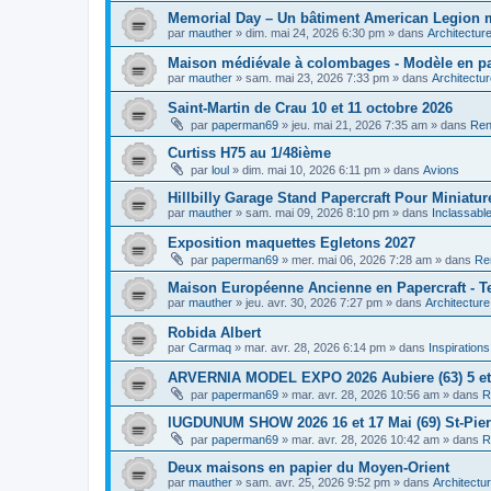
Memorial Day – Un bâtiment American Legion min
par
mauther
»
dim. mai 24, 2026 6:30 pm
» dans
Architectur
Maison médiévale à colombages - Modèle en pap
par
mauther
»
sam. mai 23, 2026 7:33 pm
» dans
Architectu
Saint-Martin de Crau 10 et 11 octobre 2026
par
paperman69
»
jeu. mai 21, 2026 7:35 am
» dans
Ren
Curtiss H75 au 1/48ième
par
loul
»
dim. mai 10, 2026 6:11 pm
» dans
Avions
Hillbilly Garage Stand Papercraft Pour Miniatur
par
mauther
»
sam. mai 09, 2026 8:10 pm
» dans
Inclassabl
Exposition maquettes Egletons 2027
par
paperman69
»
mer. mai 06, 2026 7:28 am
» dans
Re
Maison Européenne Ancienne en Papercraft - Te
par
mauther
»
jeu. avr. 30, 2026 7:27 pm
» dans
Architecture
Robida Albert
par
Carmaq
»
mar. avr. 28, 2026 6:14 pm
» dans
Inspiration
ARVERNIA MODEL EXPO 2026 Aubiere (63) 5 et
par
paperman69
»
mar. avr. 28, 2026 10:56 am
» dans
R
lUGDUNUM SHOW 2026 16 et 17 Mai (69) St-Pie
par
paperman69
»
mar. avr. 28, 2026 10:42 am
» dans
R
Deux maisons en papier du Moyen-Orient
par
mauther
»
sam. avr. 25, 2026 9:52 pm
» dans
Architectu