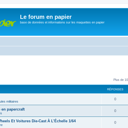
Le forum en papier
base de données et informations sur les maquettes en papier
Plus de 10
RÉPONSES
0
les militaires
en papercraft
0
es
eels Et Voitures Die-Cast À L’Échelle 1/64
0
re