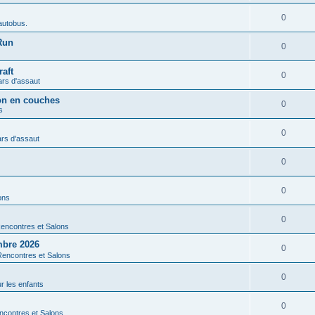
0
autobus.
Run
0
aft
0
ars d'assaut
ion en couches
0
s
0
rs d'assaut
0
0
ons
0
encontres et Salons
mbre 2026
0
Rencontres et Salons
0
r les enfants
0
ncontres et Salons