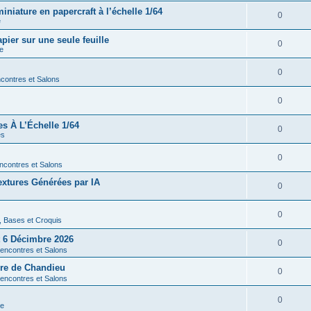
iature en papercraft à l’échelle 1/64
0
e
ier sur une seule feuille
0
re
0
contres et Salons
0
es À L’Échelle 1/64
0
es
0
ncontres et Salons
xtures Générées par IA
0
0
s, Bases et Croquis
 6 Décimbre 2026
0
encontres et Salons
rre de Chandieu
0
encontres et Salons
0
re