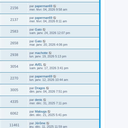
par
paperman69
2156
mer. févr. 04, 2026 9:58 am
par
paperman69
2137
mer. févr. 04, 2026 8:11 am
par
Gato
2583
sam. janv. 24, 2026 12:07 pm
par
Gato
2658
mar. janv. 20, 2026 4:06 pm
par
machotte
2938
lun. janv. 19, 2026 5:13 pm
par
AVEL
3054
sam. janv. 17, 2026 3:41 pm
par
paperman69
2270
lun. janv. 12, 2026 10:44 am
par
Dragos
3005
dim. janv. 04, 2026 7:51 pm
par
denis
4335
mer. déc. 31, 2025 7:11 pm
par
Malouga
6062
dim. déc. 21, 2025 5:41 pm
par
Jérôme
11461
jeu. déc. 11, 2025 11:59 am