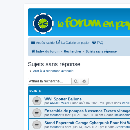
Accès rapide
La Galerie en papier
FAQ
Index du forum
Rechercher
Sujets sans réponse
Sujets sans réponse
Aller à la recherche avancée
Rechercher
Recherche avancée
SUJETS
WWI Spotter Ballons
par
ARMORMAN
»
mar. août 04, 2026 7:00 pm
» dans
Véhicu
Ensemble de pompes à essence Texaco vintage 
par
mauther
»
mar. juil. 21, 2026 11:10 pm
» dans
Inclassabl
Stand Papercraft Garage Cyberpunk Pour Hot Wh
par
mauther
»
sam. juin 13, 2026 11:31 pm
» dans
Architectu