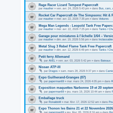
Rage Racer Lizard Tempest Papercraft
par
mauther
»
ven. avr. 24, 2026 5:43 pm
» dans
Bus, cars, 
Rocket Car Papercraft de The Simpsons: Hit & 
par
mauther
»
mer. avr. 22, 2026 7:35 pm
» dans
Voitures
Mega Man Legends - Leopold Tank Free Papercr
par
mauther
»
mer. avr. 22, 2026 7:25 pm
» dans
Tanks / Ch
Garage pour miniatures à l’échelle 1/64 – Vers
par
mauther
»
dim. avr. 19, 2026 5:56 pm
» dans
Inclassable
Metal Slug 3 Rebel Flame Tank Free Papercraft
par
mauther
»
dim. avr. 12, 2026 6:49 pm
» dans
Tanks / Cha
Petit ferry Allemand
par
AVEL
»
ven. avr. 03, 2026 5:42 pm
» dans
Bateaux
Nissan ATP-III
par
Dragos
»
sam. mars 28, 2026 9:37 pm
» dans
Cami
Expo Guilherand-Granges (07)
par
paperman69
»
mar. mars 24, 2026 4:05 pm
» dans
R
Exposition maquettes Narbonne 19 et 20 septe
par
paperman69
»
jeu. mars 19, 2026 10:44 am
» dans
Emballage truck
par
RonaldoM
»
mar. févr. 17, 2026 12:52 am
» dans
Pou
Expo Thonon les Bains 21 et 22 Novembre 2026
par
paperman69
»
jeu. févr. 05, 2026 8:16 am
» dans
Re