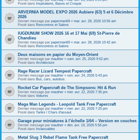
Posté dans
Inspirations, Bases et Croquis
ARVERNIA MODEL EXPO 2026 Aubiere (63) 5 et 6 Décimbre
2026
Dernier message par
paperman69
«
mar. avr. 28, 2026 10:56 am
Posté dans
Rencontres et Salons
lUGDUNUM SHOW 2026 16 et 17 Mai (69) St-Pierre de
Chandieu
Dernier message par
paperman69
«
mar. avr. 28, 2026 10:42 am
Posté dans
Rencontres et Salons
Deux maisons en papier du Moyen-Orient
Dernier message par
mauther
«
sam. avr. 25, 2026 9:52 pm
Posté dans
Architecture
Rage Racer Lizard Tempest Papercraft
Dernier message par
mauther
«
ven. avr. 24, 2026 5:43 pm
Posté dans
Bus, cars, autobus.
Rocket Car Papercraft de The Simpsons: Hit & Run
Dernier message par
mauther
«
mer. avr. 22, 2026 7:35 pm
Posté dans
Voitures
Mega Man Legends - Leopold Tank Free Papercraft
Dernier message par
mauther
«
mer. avr. 22, 2026 7:25 pm
Posté dans
Tanks / Chars d'assaut
Garage pour miniatures à l’échelle 1/64 – Version en couches
Dernier message par
mauther
«
dim. avr. 19, 2026 5:56 pm
Posté dans
Inclassables
Metal Slug 3 Rebel Flame Tank Free Papercraft