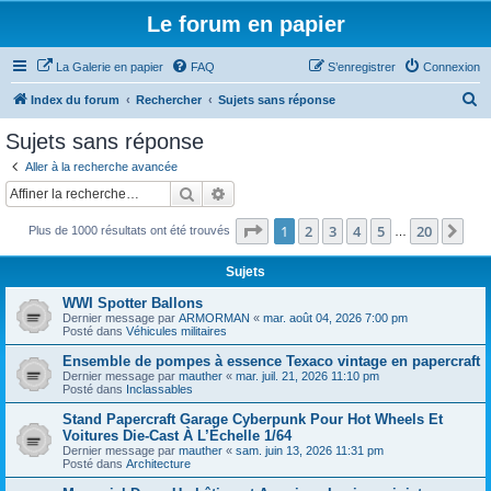
Le forum en papier
La Galerie en papier
FAQ
S’enregistrer
Connexion
R
Index du forum
Rechercher
Sujets sans réponse
e
Sujets sans réponse
c
Aller à la recherche avancée
h
Rechercher
Recherche avancée
e
Page
1
sur
20
1
2
3
4
5
20
Sui
Plus de 1000 résultats ont été trouvés
r
…
c
Sujets
h
WWI Spotter Ballons
e
Dernier message par
ARMORMAN
«
mar. août 04, 2026 7:00 pm
Posté dans
Véhicules militaires
r
Ensemble de pompes à essence Texaco vintage en papercraft
Dernier message par
mauther
«
mar. juil. 21, 2026 11:10 pm
Posté dans
Inclassables
Stand Papercraft Garage Cyberpunk Pour Hot Wheels Et
Voitures Die-Cast À L’Échelle 1/64
Dernier message par
mauther
«
sam. juin 13, 2026 11:31 pm
Posté dans
Architecture