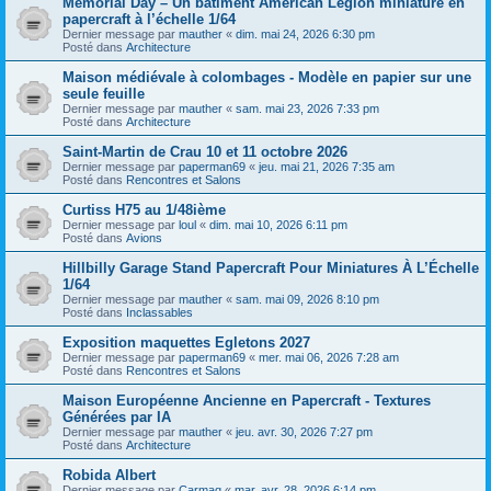
Memorial Day – Un bâtiment American Legion miniature en
papercraft à l’échelle 1/64
Dernier message par
mauther
«
dim. mai 24, 2026 6:30 pm
Posté dans
Architecture
Maison médiévale à colombages - Modèle en papier sur une
seule feuille
Dernier message par
mauther
«
sam. mai 23, 2026 7:33 pm
Posté dans
Architecture
Saint-Martin de Crau 10 et 11 octobre 2026
Dernier message par
paperman69
«
jeu. mai 21, 2026 7:35 am
Posté dans
Rencontres et Salons
Curtiss H75 au 1/48ième
Dernier message par
loul
«
dim. mai 10, 2026 6:11 pm
Posté dans
Avions
Hillbilly Garage Stand Papercraft Pour Miniatures À L’Échelle
1/64
Dernier message par
mauther
«
sam. mai 09, 2026 8:10 pm
Posté dans
Inclassables
Exposition maquettes Egletons 2027
Dernier message par
paperman69
«
mer. mai 06, 2026 7:28 am
Posté dans
Rencontres et Salons
Maison Européenne Ancienne en Papercraft - Textures
Générées par IA
Dernier message par
mauther
«
jeu. avr. 30, 2026 7:27 pm
Posté dans
Architecture
Robida Albert
Dernier message par
Carmaq
«
mar. avr. 28, 2026 6:14 pm