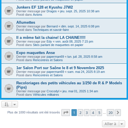
Junkers EF 128 et Kyushu J7W2
Dernier message par
Dragos
«
jeu. sept. 25, 2025 10:38 am
Posté dans
Avions
Allumettes
Dernier message par
Bernard
«
dim. sept. 14, 2025 6:08 pm
Posté dans
Techniques et savoir-faire
Il a même fait la chaine! LA CHAINE!!!!!
Dernier message par
Edy
«
ven. août 08, 2025 7:15 pm
Posté dans
Sites parlant de maquettes en papier
Expo maquettes Anse
Dernier message par
paperman69
«
lun. juil. 28, 2025 8:58 am
Posté dans
Rencontres et Salons
1er Salon Port sur Saône le 8 et 9 Novembre 2025
Dernier message par
paperman69
«
sam. mai 24, 2025 8:19 am
Posté dans
Rencontres et Salons
Recoloriages des petits véhicules au 1/250 de R & P Models
(Pips)
Dernier message par
Crocodyl
«
jeu. mai 01, 2025 1:34 am
Posté dans
Véhicules militaires
Page
1
sur
20
1
2
3
4
5
20
Sui
Plus de 1000 résultats ont été trouvés
…
Aller à