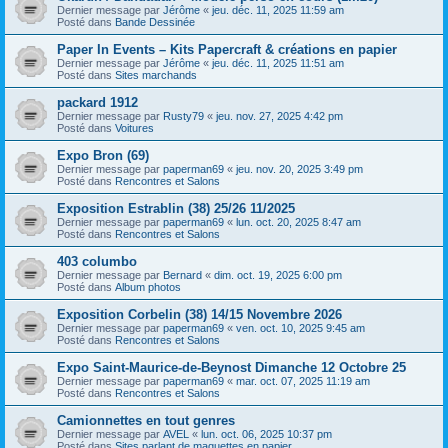
Dernier message par
Jérôme
«
jeu. déc. 11, 2025 11:59 am
Posté dans
Bande Dessinée
Paper In Events – Kits Papercraft & créations en papier
Dernier message par
Jérôme
«
jeu. déc. 11, 2025 11:51 am
Posté dans
Sites marchands
packard 1912
Dernier message par
Rusty79
«
jeu. nov. 27, 2025 4:42 pm
Posté dans
Voitures
Expo Bron (69)
Dernier message par
paperman69
«
jeu. nov. 20, 2025 3:49 pm
Posté dans
Rencontres et Salons
Exposition Estrablin (38) 25/26 11/2025
Dernier message par
paperman69
«
lun. oct. 20, 2025 8:47 am
Posté dans
Rencontres et Salons
403 columbo
Dernier message par
Bernard
«
dim. oct. 19, 2025 6:00 pm
Posté dans
Album photos
Exposition Corbelin (38) 14/15 Novembre 2026
Dernier message par
paperman69
«
ven. oct. 10, 2025 9:45 am
Posté dans
Rencontres et Salons
Expo Saint-Maurice-de-Beynost Dimanche 12 Octobre 25
Dernier message par
paperman69
«
mar. oct. 07, 2025 11:19 am
Posté dans
Rencontres et Salons
Camionnettes en tout genres
Dernier message par
AVEL
«
lun. oct. 06, 2025 10:37 pm
Posté dans
Sites parlant de maquettes en papier