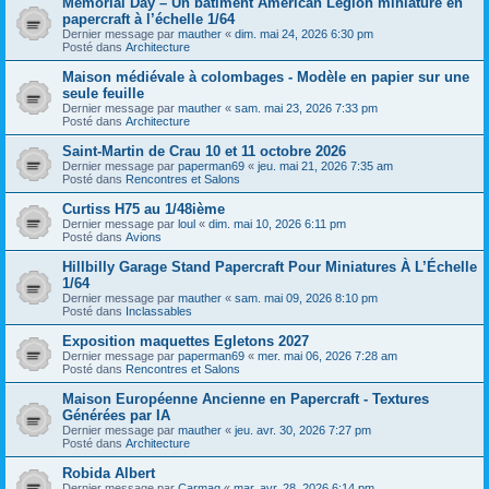
Memorial Day – Un bâtiment American Legion miniature en
papercraft à l’échelle 1/64
Dernier message par
mauther
«
dim. mai 24, 2026 6:30 pm
Posté dans
Architecture
Maison médiévale à colombages - Modèle en papier sur une
seule feuille
Dernier message par
mauther
«
sam. mai 23, 2026 7:33 pm
Posté dans
Architecture
Saint-Martin de Crau 10 et 11 octobre 2026
Dernier message par
paperman69
«
jeu. mai 21, 2026 7:35 am
Posté dans
Rencontres et Salons
Curtiss H75 au 1/48ième
Dernier message par
loul
«
dim. mai 10, 2026 6:11 pm
Posté dans
Avions
Hillbilly Garage Stand Papercraft Pour Miniatures À L’Échelle
1/64
Dernier message par
mauther
«
sam. mai 09, 2026 8:10 pm
Posté dans
Inclassables
Exposition maquettes Egletons 2027
Dernier message par
paperman69
«
mer. mai 06, 2026 7:28 am
Posté dans
Rencontres et Salons
Maison Européenne Ancienne en Papercraft - Textures
Générées par IA
Dernier message par
mauther
«
jeu. avr. 30, 2026 7:27 pm
Posté dans
Architecture
Robida Albert
Dernier message par
Carmaq
«
mar. avr. 28, 2026 6:14 pm