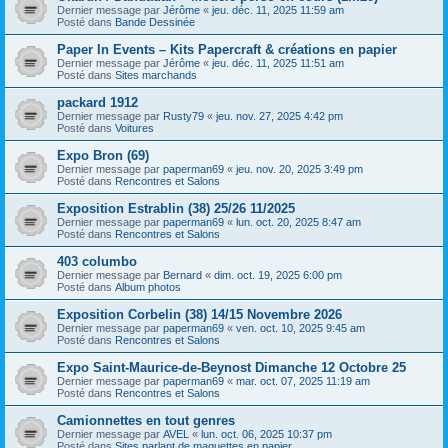
Dernier message par
Jérôme
«
jeu. déc. 11, 2025 11:59 am
Posté dans
Bande Dessinée
Paper In Events – Kits Papercraft & créations en papier
Dernier message par
Jérôme
«
jeu. déc. 11, 2025 11:51 am
Posté dans
Sites marchands
packard 1912
Dernier message par
Rusty79
«
jeu. nov. 27, 2025 4:42 pm
Posté dans
Voitures
Expo Bron (69)
Dernier message par
paperman69
«
jeu. nov. 20, 2025 3:49 pm
Posté dans
Rencontres et Salons
Exposition Estrablin (38) 25/26 11/2025
Dernier message par
paperman69
«
lun. oct. 20, 2025 8:47 am
Posté dans
Rencontres et Salons
403 columbo
Dernier message par
Bernard
«
dim. oct. 19, 2025 6:00 pm
Posté dans
Album photos
Exposition Corbelin (38) 14/15 Novembre 2026
Dernier message par
paperman69
«
ven. oct. 10, 2025 9:45 am
Posté dans
Rencontres et Salons
Expo Saint-Maurice-de-Beynost Dimanche 12 Octobre 25
Dernier message par
paperman69
«
mar. oct. 07, 2025 11:19 am
Posté dans
Rencontres et Salons
Camionnettes en tout genres
Dernier message par
AVEL
«
lun. oct. 06, 2025 10:37 pm
Posté dans
Sites parlant de maquettes en papier