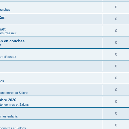
0
autobus.
Run
0
aft
0
ars d'assaut
ion en couches
0
s
0
rs d'assaut
0
0
ons
0
encontres et Salons
mbre 2026
0
Rencontres et Salons
0
r les enfants
0
ncontres et Salons