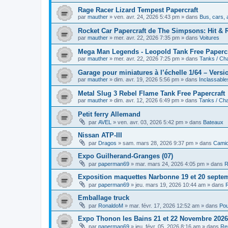
Rage Racer Lizard Tempest Papercraft
par
mauther
»
ven. avr. 24, 2026 5:43 pm
» dans
Bus, cars, 
Rocket Car Papercraft de The Simpsons: Hit & 
par
mauther
»
mer. avr. 22, 2026 7:35 pm
» dans
Voitures
Mega Man Legends - Leopold Tank Free Papercr
par
mauther
»
mer. avr. 22, 2026 7:25 pm
» dans
Tanks / Ch
Garage pour miniatures à l’échelle 1/64 – Vers
par
mauther
»
dim. avr. 19, 2026 5:56 pm
» dans
Inclassable
Metal Slug 3 Rebel Flame Tank Free Papercraft
par
mauther
»
dim. avr. 12, 2026 6:49 pm
» dans
Tanks / Cha
Petit ferry Allemand
par
AVEL
»
ven. avr. 03, 2026 5:42 pm
» dans
Bateaux
Nissan ATP-III
par
Dragos
»
sam. mars 28, 2026 9:37 pm
» dans
Cami
Expo Guilherand-Granges (07)
par
paperman69
»
mar. mars 24, 2026 4:05 pm
» dans
R
Exposition maquettes Narbonne 19 et 20 septe
par
paperman69
»
jeu. mars 19, 2026 10:44 am
» dans
Emballage truck
par
RonaldoM
»
mar. févr. 17, 2026 12:52 am
» dans
Pou
Expo Thonon les Bains 21 et 22 Novembre 2026
par
paperman69
»
jeu. févr. 05, 2026 8:16 am
» dans
Re