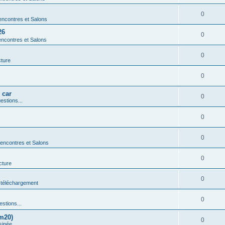
0
ncontres et Salons
26
0
ncontres et Salons
0
cture
0
 car
0
estions...
0
0
encontres et Salons
0
cture
0
 téléchargement
0
estions...
m20)
0
sinée