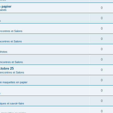
n papier
0
hands
0
s
0
contres et Salons
0
contres et Salons
0
photos
0
ncontres et Salons
ctobre 25
0
encontres et Salons
0
 de maquettes en papier
0
s
0
ques et savoir-faire
0