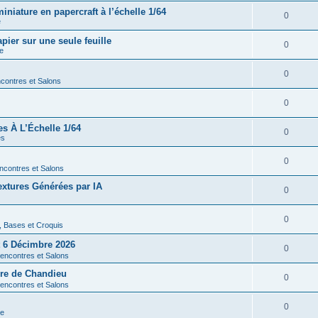
iature en papercraft à l’échelle 1/64
0
e
ier sur une seule feuille
0
re
0
contres et Salons
0
es À L’Échelle 1/64
0
es
0
ncontres et Salons
xtures Générées par IA
0
0
s, Bases et Croquis
 6 Décimbre 2026
0
encontres et Salons
rre de Chandieu
0
encontres et Salons
0
re