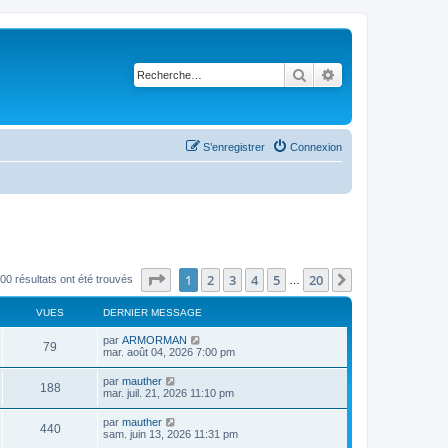
Rechercher
Recherche avancé
S’enregistrer
Connexion
Page
1
sur
20
1
2
3
4
5
20
Suivante
00 résultats ont été trouvés
…
VUES
DERNIER MESSAGE
par
ARMORMAN
79
mar. août 04, 2026 7:00 pm
par
mauther
188
mar. juil. 21, 2026 11:10 pm
par
mauther
440
sam. juin 13, 2026 11:31 pm