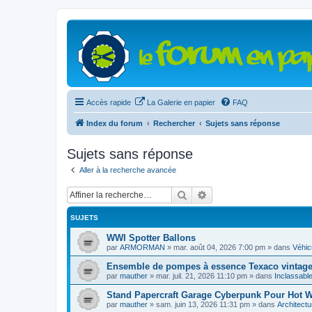
Accès rapide
La Galerie en papier
FAQ
Index du forum
Rechercher
Sujets sans réponse
Sujets sans réponse
Aller à la recherche avancée
Rechercher
Recherche avancée
SUJETS
WWI Spotter Ballons
par
ARMORMAN
»
mar. août 04, 2026 7:00 pm
» dans
Véhicu
Ensemble de pompes à essence Texaco vintage 
par
mauther
»
mar. juil. 21, 2026 11:10 pm
» dans
Inclassabl
Stand Papercraft Garage Cyberpunk Pour Hot Wh
par
mauther
»
sam. juin 13, 2026 11:31 pm
» dans
Architectu