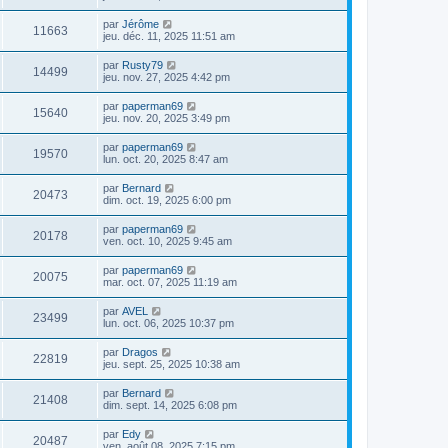
par
Jérôme
11663
jeu. déc. 11, 2025 11:51 am
par
Rusty79
14499
jeu. nov. 27, 2025 4:42 pm
par
paperman69
15640
jeu. nov. 20, 2025 3:49 pm
par
paperman69
19570
lun. oct. 20, 2025 8:47 am
par
Bernard
20473
dim. oct. 19, 2025 6:00 pm
par
paperman69
20178
ven. oct. 10, 2025 9:45 am
par
paperman69
20075
mar. oct. 07, 2025 11:19 am
par
AVEL
23499
lun. oct. 06, 2025 10:37 pm
par
Dragos
22819
jeu. sept. 25, 2025 10:38 am
par
Bernard
21408
dim. sept. 14, 2025 6:08 pm
par
Edy
20487
ven. août 08, 2025 7:15 pm