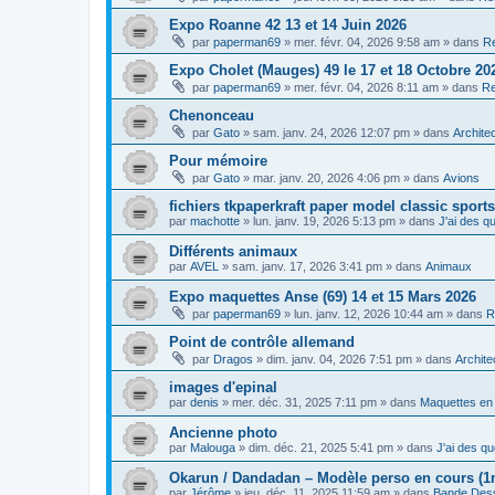
Expo Roanne 42 13 et 14 Juin 2026
par
paperman69
»
mer. févr. 04, 2026 9:58 am
» dans
Re
Expo Cholet (Mauges) 49 le 17 et 18 Octobre 20
par
paperman69
»
mer. févr. 04, 2026 8:11 am
» dans
Re
Chenonceau
par
Gato
»
sam. janv. 24, 2026 12:07 pm
» dans
Archite
Pour mémoire
par
Gato
»
mar. janv. 20, 2026 4:06 pm
» dans
Avions
fichiers tkpaperkraft paper model classic sports
par
machotte
»
lun. janv. 19, 2026 5:13 pm
» dans
J'ai des qu
Différents animaux
par
AVEL
»
sam. janv. 17, 2026 3:41 pm
» dans
Animaux
Expo maquettes Anse (69) 14 et 15 Mars 2026
par
paperman69
»
lun. janv. 12, 2026 10:44 am
» dans
R
Point de contrôle allemand
par
Dragos
»
dim. janv. 04, 2026 7:51 pm
» dans
Archite
images d'epinal
par
denis
»
mer. déc. 31, 2025 7:11 pm
» dans
Maquettes en
Ancienne photo
par
Malouga
»
dim. déc. 21, 2025 5:41 pm
» dans
J'ai des qu
Okarun / Dandadan – Modèle perso en cours (1
par
Jérôme
»
jeu. déc. 11, 2025 11:59 am
» dans
Bande Des