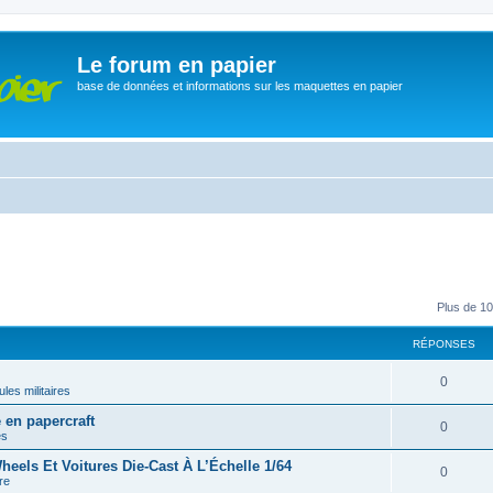
Le forum en papier
base de données et informations sur les maquettes en papier
Plus de 10
RÉPONSES
0
les militaires
en papercraft
0
es
eels Et Voitures Die-Cast À L’Échelle 1/64
0
re