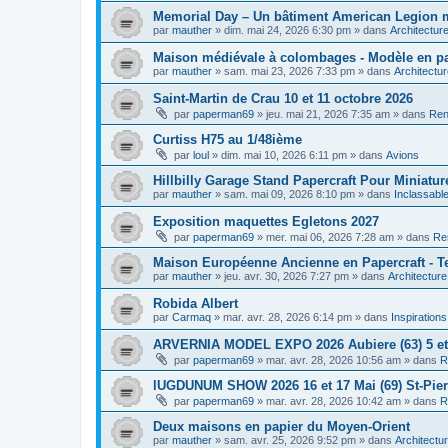
Memorial Day – Un bâtiment American Legion min
par
mauther
»
dim. mai 24, 2026 6:30 pm
» dans
Architectur
Maison médiévale à colombages - Modèle en pap
par
mauther
»
sam. mai 23, 2026 7:33 pm
» dans
Architectu
Saint-Martin de Crau 10 et 11 octobre 2026
par
paperman69
»
jeu. mai 21, 2026 7:35 am
» dans
Ren
Curtiss H75 au 1/48ième
par
loul
»
dim. mai 10, 2026 6:11 pm
» dans
Avions
Hillbilly Garage Stand Papercraft Pour Miniatur
par
mauther
»
sam. mai 09, 2026 8:10 pm
» dans
Inclassabl
Exposition maquettes Egletons 2027
par
paperman69
»
mer. mai 06, 2026 7:28 am
» dans
Re
Maison Européenne Ancienne en Papercraft - Te
par
mauther
»
jeu. avr. 30, 2026 7:27 pm
» dans
Architecture
Robida Albert
par
Carmaq
»
mar. avr. 28, 2026 6:14 pm
» dans
Inspiration
ARVERNIA MODEL EXPO 2026 Aubiere (63) 5 et
par
paperman69
»
mar. avr. 28, 2026 10:56 am
» dans
R
lUGDUNUM SHOW 2026 16 et 17 Mai (69) St-Pie
par
paperman69
»
mar. avr. 28, 2026 10:42 am
» dans
R
Deux maisons en papier du Moyen-Orient
par
mauther
»
sam. avr. 25, 2026 9:52 pm
» dans
Architectu