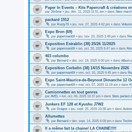
Paper In Events – Kits Papercraft & créations e
par
Jérôme
»
jeu. déc. 11, 2025 11:51 am
» dans
Sites marc
packard 1912
par
Rusty79
»
jeu. nov. 27, 2025 4:42 pm
» dans
Voiture
Expo Bron (69)
par
paperman69
»
jeu. nov. 20, 2025 3:49 pm
» dans
Ren
Exposition Estrablin (38) 25/26 11/2025
par
paperman69
»
lun. oct. 20, 2025 8:47 am
» dans
Ren
403 columbo
par
Bernard
»
dim. oct. 19, 2025 6:00 pm
» dans
Album 
Exposition Corbelin (38) 14/15 Novembre 2026
par
paperman69
»
ven. oct. 10, 2025 9:45 am
» dans
Re
Expo Saint-Maurice-de-Beynost Dimanche 12 O
par
paperman69
»
mar. oct. 07, 2025 11:19 am
» dans
R
Camionnettes en tout genres
par
AVEL
»
lun. oct. 06, 2025 10:37 pm
» dans
Sites parlant
Junkers EF 128 et Kyushu J7W2
par
Dragos
»
jeu. sept. 25, 2025 10:38 am
» dans
Avion
Allumettes
par
Bernard
»
dim. sept. 14, 2025 6:08 pm
» dans
Techni
Il a même fait la chaine! LA CHAINE!!!!!