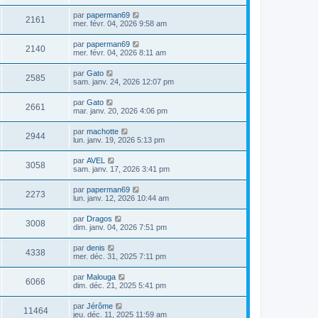
par
paperman69
2161
mer. févr. 04, 2026 9:58 am
par
paperman69
2140
mer. févr. 04, 2026 8:11 am
par
Gato
2585
sam. janv. 24, 2026 12:07 pm
par
Gato
2661
mar. janv. 20, 2026 4:06 pm
par
machotte
2944
lun. janv. 19, 2026 5:13 pm
par
AVEL
3058
sam. janv. 17, 2026 3:41 pm
par
paperman69
2273
lun. janv. 12, 2026 10:44 am
par
Dragos
3008
dim. janv. 04, 2026 7:51 pm
par
denis
4338
mer. déc. 31, 2025 7:11 pm
par
Malouga
6066
dim. déc. 21, 2025 5:41 pm
par
Jérôme
11464
jeu. déc. 11, 2025 11:59 am