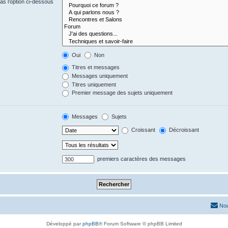
s l’option ci-dessous
Oui
Non
Titres et messages
Messages uniquement
Titres uniquement
Premier message des sujets uniquement
Messages
Sujets
Croissant
Décroissant
premiers caractères des messages
Nou
Développé par
phpBB
® Forum Software © phpBB Limited