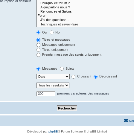
s l’option ci-dessous
Oui
Non
Titres et messages
Messages uniquement
Titres uniquement
Premier message des sujets uniquement
Messages
Sujets
Croissant
Décroissant
premiers caractères des messages
Nou
Développé par
phpBB
® Forum Software © phpBB Limited