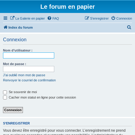
Le forum en papier
La Galerie en papier
FAQ
S’enregistrer
Connexion
R
Index du forum
e
Connexion
c
h
Nom d’utilisateur :
e
r
Mot de passe :
c
J’ai oublié mon mot de passe
h
Renvoyer le courriel de confirmation
e
Se souvenir de moi
r
Cacher mon statut en ligne pour cette session
S’ENREGISTRER
Vous devez être enregistré pour vous connecter. L’enregistrement ne prend