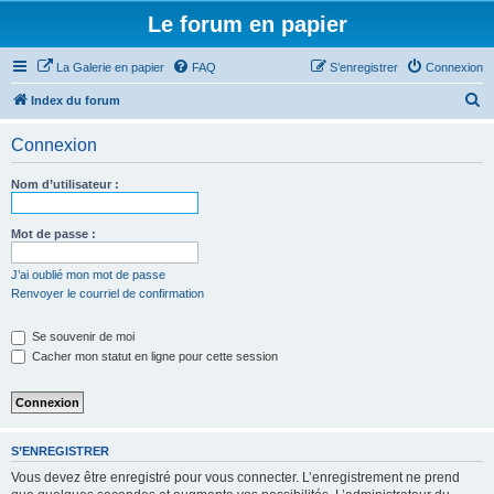
Le forum en papier
La Galerie en papier
FAQ
S’enregistrer
Connexion
R
Index du forum
e
Connexion
c
h
Nom d’utilisateur :
e
r
Mot de passe :
c
J’ai oublié mon mot de passe
h
Renvoyer le courriel de confirmation
e
Se souvenir de moi
r
Cacher mon statut en ligne pour cette session
S’ENREGISTRER
Vous devez être enregistré pour vous connecter. L’enregistrement ne prend