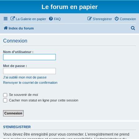
Le forum en papier
La Galerie en papier
FAQ
S’enregistrer
Connexion
R
Index du forum
e
Connexion
c
h
Nom d’utilisateur :
e
r
Mot de passe :
c
J’ai oublié mon mot de passe
h
Renvoyer le courriel de confirmation
e
Se souvenir de moi
r
Cacher mon statut en ligne pour cette session
S’ENREGISTRER
Vous devez être enregistré pour vous connecter. L’enregistrement ne prend