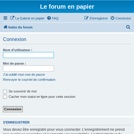
Le forum en papier
La Galerie en papier
FAQ
S’enregistrer
Connexion
R
Index du forum
e
Connexion
c
h
Nom d’utilisateur :
e
r
Mot de passe :
c
J’ai oublié mon mot de passe
h
Renvoyer le courriel de confirmation
e
Se souvenir de moi
r
Cacher mon statut en ligne pour cette session
S’ENREGISTRER
Vous devez être enregistré pour vous connecter. L’enregistrement ne prend