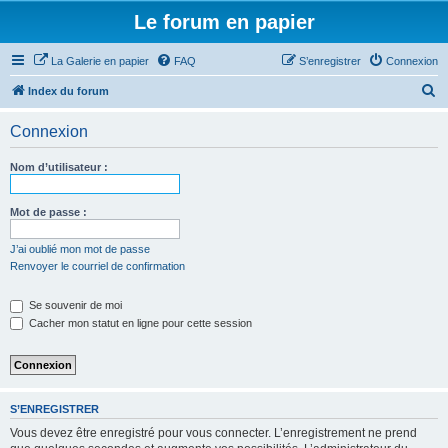
Le forum en papier
La Galerie en papier
FAQ
S’enregistrer
Connexion
R
Index du forum
e
Connexion
c
h
Nom d’utilisateur :
e
r
Mot de passe :
c
J’ai oublié mon mot de passe
h
Renvoyer le courriel de confirmation
e
Se souvenir de moi
r
Cacher mon statut en ligne pour cette session
S’ENREGISTRER
Vous devez être enregistré pour vous connecter. L’enregistrement ne prend