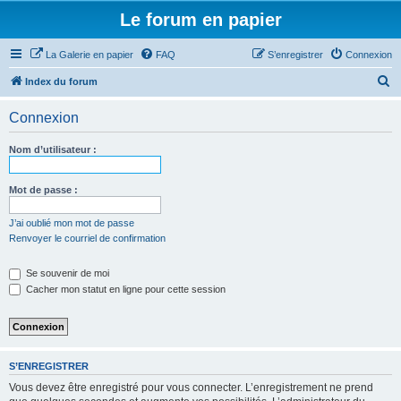
Le forum en papier
La Galerie en papier
FAQ
S’enregistrer
Connexion
R
Index du forum
e
Connexion
c
h
Nom d’utilisateur :
e
r
Mot de passe :
c
J’ai oublié mon mot de passe
h
Renvoyer le courriel de confirmation
e
Se souvenir de moi
r
Cacher mon statut en ligne pour cette session
S’ENREGISTRER
Vous devez être enregistré pour vous connecter. L’enregistrement ne prend