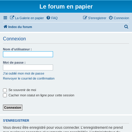
Le forum en papier
La Galerie en papier
FAQ
S’enregistrer
Connexion
R
Index du forum
e
Connexion
c
h
Nom d’utilisateur :
e
r
Mot de passe :
c
J’ai oublié mon mot de passe
h
Renvoyer le courriel de confirmation
e
Se souvenir de moi
r
Cacher mon statut en ligne pour cette session
S’ENREGISTRER
Vous devez être enregistré pour vous connecter. L’enregistrement ne prend