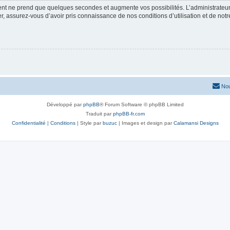
ment ne prend que quelques secondes et augmente vos possibilités. L’administrate
 assurez-vous d’avoir pris connaissance de nos conditions d’utilisation et de notre 
Nou
Développé par
phpBB
® Forum Software © phpBB Limited
Traduit par
phpBB-fr.com
Confidentialité
|
Conditions
| Style par
buzuc
| Images et design par
Calamansi Designs