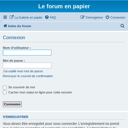
Le forum en papier
La Galerie en papier
FAQ
S’enregistrer
Connexion
R
Index du forum
e
Connexion
c
h
Nom d’utilisateur :
e
r
Mot de passe :
c
J’ai oublié mon mot de passe
h
Renvoyer le courriel de confirmation
e
Se souvenir de moi
r
Cacher mon statut en ligne pour cette session
S’ENREGISTRER
Vous devez être enregistré pour vous connecter. L’enregistrement ne prend