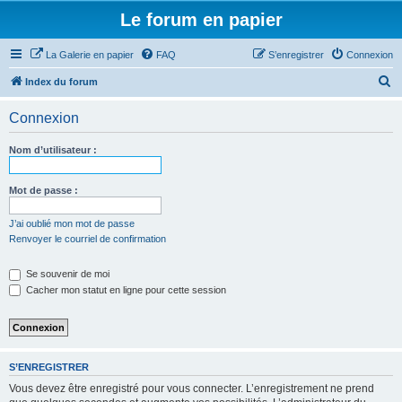
Le forum en papier
La Galerie en papier
FAQ
S’enregistrer
Connexion
R
Index du forum
e
Connexion
c
h
Nom d’utilisateur :
e
r
Mot de passe :
c
J’ai oublié mon mot de passe
h
Renvoyer le courriel de confirmation
e
Se souvenir de moi
r
Cacher mon statut en ligne pour cette session
S’ENREGISTRER
Vous devez être enregistré pour vous connecter. L’enregistrement ne prend