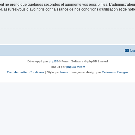
ment ne prend que quelques secondes et augmente vos possibilités. L’administrate
 assurez-vous d’avoir pris connaissance de nos conditions d’utilisation et de notre 
Nou
Développé par
phpBB
® Forum Software © phpBB Limited
Traduit par
phpBB-fr.com
Confidentialité
|
Conditions
| Style par
buzuc
| Images et design par
Calamansi Designs