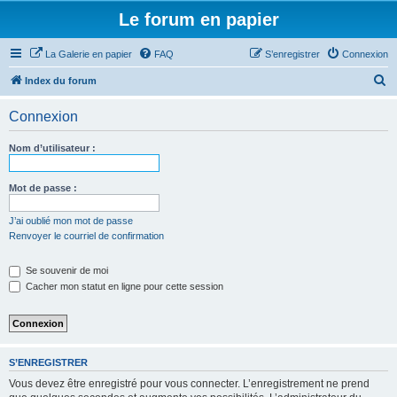
Le forum en papier
La Galerie en papier
FAQ
S’enregistrer
Connexion
R
Index du forum
e
Connexion
c
h
Nom d’utilisateur :
e
r
Mot de passe :
c
J’ai oublié mon mot de passe
h
Renvoyer le courriel de confirmation
e
Se souvenir de moi
r
Cacher mon statut en ligne pour cette session
S’ENREGISTRER
Vous devez être enregistré pour vous connecter. L’enregistrement ne prend