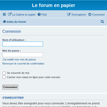
Le forum en papier
La Galerie en papier
FAQ
S’enregistrer
Connexion
R
Index du forum
e
Connexion
c
h
Nom d’utilisateur :
e
r
Mot de passe :
c
J’ai oublié mon mot de passe
h
Renvoyer le courriel de confirmation
e
Se souvenir de moi
r
Cacher mon statut en ligne pour cette session
S’ENREGISTRER
Vous devez être enregistré pour vous connecter. L’enregistrement ne prend