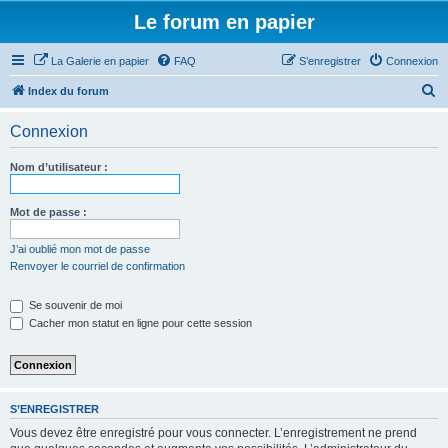
Le forum en papier
La Galerie en papier
FAQ
S’enregistrer
Connexion
R
Index du forum
e
Connexion
c
h
Nom d’utilisateur :
e
r
Mot de passe :
c
J’ai oublié mon mot de passe
h
Renvoyer le courriel de confirmation
e
Se souvenir de moi
r
Cacher mon statut en ligne pour cette session
S’ENREGISTRER
Vous devez être enregistré pour vous connecter. L’enregistrement ne prend