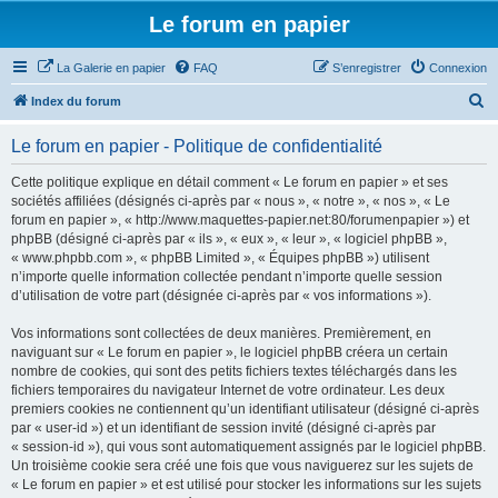
Le forum en papier
La Galerie en papier
FAQ
S’enregistrer
Connexion
R
Index du forum
e
Le forum en papier - Politique de confidentialité
c
h
Cette politique explique en détail comment « Le forum en papier » et ses
sociétés affiliées (désignés ci-après par « nous », « notre », « nos », « Le
e
forum en papier », « http://www.maquettes-papier.net:80/forumenpapier ») et
r
phpBB (désigné ci-après par « ils », « eux », « leur », « logiciel phpBB »,
« www.phpbb.com », « phpBB Limited », « Équipes phpBB ») utilisent
c
n’importe quelle information collectée pendant n’importe quelle session
h
d’utilisation de votre part (désignée ci-après par « vos informations »).
e
Vos informations sont collectées de deux manières. Premièrement, en
r
naviguant sur « Le forum en papier », le logiciel phpBB créera un certain
nombre de cookies, qui sont des petits fichiers textes téléchargés dans les
fichiers temporaires du navigateur Internet de votre ordinateur. Les deux
premiers cookies ne contiennent qu’un identifiant utilisateur (désigné ci-après
par « user-id ») et un identifiant de session invité (désigné ci-après par
« session-id »), qui vous sont automatiquement assignés par le logiciel phpBB.
Un troisième cookie sera créé une fois que vous naviguerez sur les sujets de
« Le forum en papier » et est utilisé pour stocker les informations sur les sujets