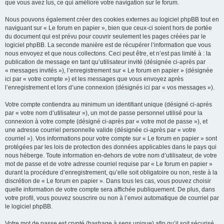
que vous avez lus, ce qui améliore votre navigation sur le forum.
Nous pouvons également créer des cookies externes au logiciel phpBB tout en
naviguant sur « Le forum en papier », bien que ceux-ci soient hors de portée
du document qui est prévu pour couvrir seulement les pages créées par le
logiciel phpBB. La seconde manière est de récupérer l’information que vous
nous envoyez et que nous collectons. Ceci peut être, et n’est pas limité à : la
publication de message en tant qu’utilisateur invité (désignée ci-après par
« messages invités »), l’enregistrement sur « Le forum en papier » (désignée
ici par « votre compte ») et les messages que vous envoyez après
l’enregistrement et lors d’une connexion (désignés ici par « vos messages »).
Votre compte contiendra au minimum un identifiant unique (désigné ci-après
par « votre nom d’utilisateur »), un mot de passe personnel utilisé pour la
connexion à votre compte (désigné ci-après par « votre mot de passe »), et
une adresse courriel personnelle valide (désignée ci-après par « votre
courriel »). Vos informations pour votre compte sur « Le forum en papier » sont
protégées par les lois de protection des données applicables dans le pays qui
nous héberge. Toute information en-dehors de votre nom d’utilisateur, de votre
mot de passe et de votre adresse courriel requise par « Le forum en papier »
durant la procédure d’enregistrement, qu’elle soit obligatoire ou non, reste à la
discrétion de « Le forum en papier ». Dans tous les cas, vous pouvez choisir
quelle information de votre compte sera affichée publiquement. De plus, dans
votre profil, vous pouvez souscrire ou non à l’envoi automatique de courriel par
le logiciel phpBB.
Votre mot de passe est crypté (hashage à sens unique) afin qu’il soit sécurisé.