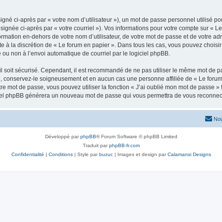
gné ci-après par « votre nom d’utilisateur »), un mot de passe personnel utilisé po
signée ci-après par « votre courriel »). Vos informations pour votre compte sur « Le
mation en-dehors de votre nom d’utilisateur, de votre mot de passe et de votre adr
ste à la discrétion de « Le forum en papier ». Dans tous les cas, vous pouvez choisi
 ou non à l’envoi automatique de courriel par le logiciel phpBB.
l soit sécurisé. Cependant, il est recommandé de ne pas utiliser le même mot de pas
», conservez-le soigneusement et en aucun cas une personne affiliée de « Le forum
re mot de passe, vous pouvez utiliser la fonction « J’ai oublié mon mot de passe 
logiciel phpBB générera un nouveau mot de passe qui vous permettra de vous reconnec
Nou
Développé par
phpBB
® Forum Software © phpBB Limited
Traduit par
phpBB-fr.com
Confidentialité
|
Conditions
| Style par
buzuc
| Images et design par
Calamansi Designs