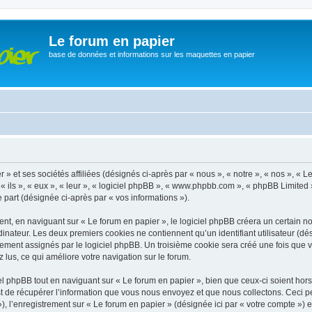
Le forum en papier
base de données et informations sur les maquettes en papier
» et ses sociétés affiliées (désignés ci-après par « nous », « notre », « nos », « 
 ils », « eux », « leur », « logiciel phpBB », « www.phpbb.com », « phpBB Limited 
e part (désignée ci-après par « vos informations »).
, en naviguant sur « Le forum en papier », le logiciel phpBB créera un certain nom
inateur. Les deux premiers cookies ne contiennent qu’un identifiant utilisateur (dési
ement assignés par le logiciel phpBB. Un troisième cookie sera créé une fois que v
z lus, ce qui améliore votre navigation sur le forum.
 phpBB tout en naviguant sur « Le forum en papier », bien que ceux-ci soient hor
de récupérer l’information que vous nous envoyez et que nous collectons. Ceci peut 
 »), l’enregistrement sur « Le forum en papier » (désignée ici par « votre compte »