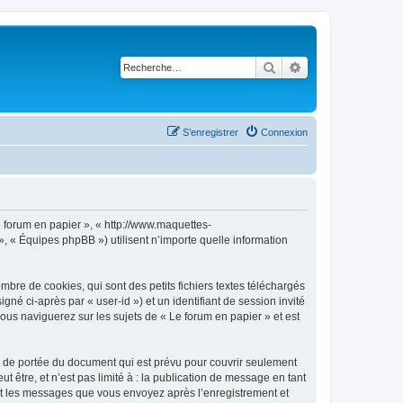
Rechercher
Recherche avancé
S’enregistrer
Connexion
Le forum en papier », « http://www.maquettes-
», « Équipes phpBB ») utilisent n’importe quelle information
bre de cookies, qui sont des petits fichiers textes téléchargés
gné ci-après par « user-id ») et un identifiant de session invité
ous naviguerez sur les sujets de « Le forum en papier » et est
s de portée du document qui est prévu pour couvrir seulement
être, et n’est pas limité à : la publication de message en tant
) et les messages que vous envoyez après l’enregistrement et