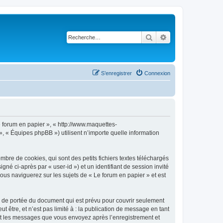
Rechercher
Recherche avancé
S’enregistrer
Connexion
Le forum en papier », « http://www.maquettes-
», « Équipes phpBB ») utilisent n’importe quelle information
bre de cookies, qui sont des petits fichiers textes téléchargés
gné ci-après par « user-id ») et un identifiant de session invité
ous naviguerez sur les sujets de « Le forum en papier » et est
s de portée du document qui est prévu pour couvrir seulement
être, et n’est pas limité à : la publication de message en tant
) et les messages que vous envoyez après l’enregistrement et