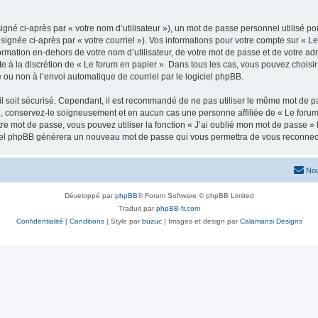
gné ci-après par « votre nom d’utilisateur »), un mot de passe personnel utilisé po
signée ci-après par « votre courriel »). Vos informations pour votre compte sur « Le
mation en-dehors de votre nom d’utilisateur, de votre mot de passe et de votre adr
ste à la discrétion de « Le forum en papier ». Dans tous les cas, vous pouvez choisi
 ou non à l’envoi automatique de courriel par le logiciel phpBB.
l soit sécurisé. Cependant, il est recommandé de ne pas utiliser le même mot de pas
», conservez-le soigneusement et en aucun cas une personne affiliée de « Le forum
re mot de passe, vous pouvez utiliser la fonction « J’ai oublié mon mot de passe 
logiciel phpBB générera un nouveau mot de passe qui vous permettra de vous reconnec
Nou
Développé par
phpBB
® Forum Software © phpBB Limited
Traduit par
phpBB-fr.com
Confidentialité
|
Conditions
| Style par
buzuc
| Images et design par
Calamansi Designs