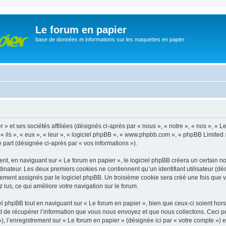
Le forum en papier
base de données et informations sur les maquettes en papier
» et ses sociétés affiliées (désignés ci-après par « nous », « notre », « nos », « 
 ils », « eux », « leur », « logiciel phpBB », « www.phpbb.com », « phpBB Limited 
e part (désignée ci-après par « vos informations »).
, en naviguant sur « Le forum en papier », le logiciel phpBB créera un certain nom
inateur. Les deux premiers cookies ne contiennent qu’un identifiant utilisateur (dési
ement assignés par le logiciel phpBB. Un troisième cookie sera créé une fois que v
z lus, ce qui améliore votre navigation sur le forum.
 phpBB tout en naviguant sur « Le forum en papier », bien que ceux-ci soient hor
de récupérer l’information que vous nous envoyez et que nous collectons. Ceci peut 
 »), l’enregistrement sur « Le forum en papier » (désignée ici par « votre compte »