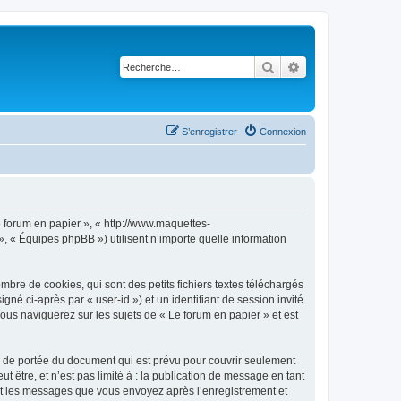
Rechercher
Recherche avancé
S’enregistrer
Connexion
Le forum en papier », « http://www.maquettes-
», « Équipes phpBB ») utilisent n’importe quelle information
bre de cookies, qui sont des petits fichiers textes téléchargés
gné ci-après par « user-id ») et un identifiant de session invité
ous naviguerez sur les sujets de « Le forum en papier » et est
s de portée du document qui est prévu pour couvrir seulement
être, et n’est pas limité à : la publication de message en tant
) et les messages que vous envoyez après l’enregistrement et