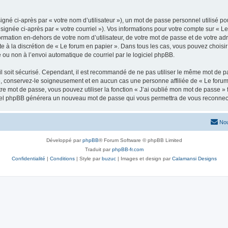
gné ci-après par « votre nom d’utilisateur »), un mot de passe personnel utilisé po
signée ci-après par « votre courriel »). Vos informations pour votre compte sur « Le
mation en-dehors de votre nom d’utilisateur, de votre mot de passe et de votre adr
ste à la discrétion de « Le forum en papier ». Dans tous les cas, vous pouvez choisi
 ou non à l’envoi automatique de courriel par le logiciel phpBB.
l soit sécurisé. Cependant, il est recommandé de ne pas utiliser le même mot de pas
», conservez-le soigneusement et en aucun cas une personne affiliée de « Le forum
re mot de passe, vous pouvez utiliser la fonction « J’ai oublié mon mot de passe 
logiciel phpBB générera un nouveau mot de passe qui vous permettra de vous reconnec
Nou
Développé par
phpBB
® Forum Software © phpBB Limited
Traduit par
phpBB-fr.com
Confidentialité
|
Conditions
| Style par
buzuc
| Images et design par
Calamansi Designs