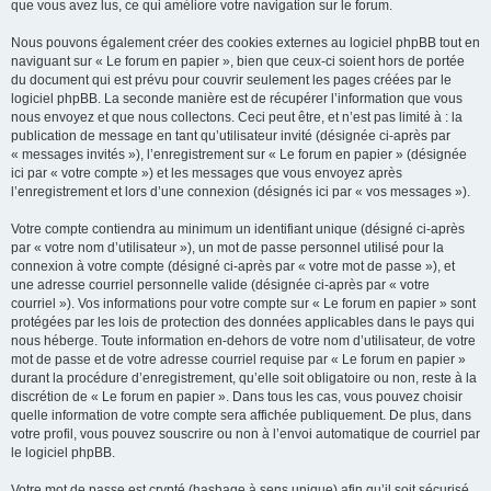
que vous avez lus, ce qui améliore votre navigation sur le forum.
Nous pouvons également créer des cookies externes au logiciel phpBB tout en
naviguant sur « Le forum en papier », bien que ceux-ci soient hors de portée
du document qui est prévu pour couvrir seulement les pages créées par le
logiciel phpBB. La seconde manière est de récupérer l’information que vous
nous envoyez et que nous collectons. Ceci peut être, et n’est pas limité à : la
publication de message en tant qu’utilisateur invité (désignée ci-après par
« messages invités »), l’enregistrement sur « Le forum en papier » (désignée
ici par « votre compte ») et les messages que vous envoyez après
l’enregistrement et lors d’une connexion (désignés ici par « vos messages »).
Votre compte contiendra au minimum un identifiant unique (désigné ci-après
par « votre nom d’utilisateur »), un mot de passe personnel utilisé pour la
connexion à votre compte (désigné ci-après par « votre mot de passe »), et
une adresse courriel personnelle valide (désignée ci-après par « votre
courriel »). Vos informations pour votre compte sur « Le forum en papier » sont
protégées par les lois de protection des données applicables dans le pays qui
nous héberge. Toute information en-dehors de votre nom d’utilisateur, de votre
mot de passe et de votre adresse courriel requise par « Le forum en papier »
durant la procédure d’enregistrement, qu’elle soit obligatoire ou non, reste à la
discrétion de « Le forum en papier ». Dans tous les cas, vous pouvez choisir
quelle information de votre compte sera affichée publiquement. De plus, dans
votre profil, vous pouvez souscrire ou non à l’envoi automatique de courriel par
le logiciel phpBB.
Votre mot de passe est crypté (hashage à sens unique) afin qu’il soit sécurisé.