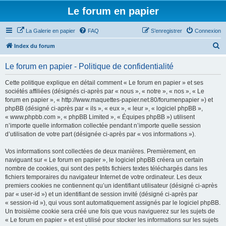
Le forum en papier
La Galerie en papier
FAQ
S’enregistrer
Connexion
R
Index du forum
e
Le forum en papier - Politique de confidentialité
c
h
Cette politique explique en détail comment « Le forum en papier » et ses
sociétés affiliées (désignés ci-après par « nous », « notre », « nos », « Le
e
forum en papier », « http://www.maquettes-papier.net:80/forumenpapier ») et
r
phpBB (désigné ci-après par « ils », « eux », « leur », « logiciel phpBB »,
« www.phpbb.com », « phpBB Limited », « Équipes phpBB ») utilisent
c
n’importe quelle information collectée pendant n’importe quelle session
h
d’utilisation de votre part (désignée ci-après par « vos informations »).
e
Vos informations sont collectées de deux manières. Premièrement, en
r
naviguant sur « Le forum en papier », le logiciel phpBB créera un certain
nombre de cookies, qui sont des petits fichiers textes téléchargés dans les
fichiers temporaires du navigateur Internet de votre ordinateur. Les deux
premiers cookies ne contiennent qu’un identifiant utilisateur (désigné ci-après
par « user-id ») et un identifiant de session invité (désigné ci-après par
« session-id »), qui vous sont automatiquement assignés par le logiciel phpBB.
Un troisième cookie sera créé une fois que vous naviguerez sur les sujets de
« Le forum en papier » et est utilisé pour stocker les informations sur les sujets