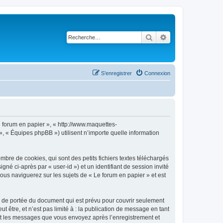
Rechercher
Recherche avancé
S’enregistrer
Connexion
Le forum en papier », « http://www.maquettes-
», « Équipes phpBB ») utilisent n’importe quelle information
bre de cookies, qui sont des petits fichiers textes téléchargés
gné ci-après par « user-id ») et un identifiant de session invité
ous naviguerez sur les sujets de « Le forum en papier » et est
s de portée du document qui est prévu pour couvrir seulement
être, et n’est pas limité à : la publication de message en tant
) et les messages que vous envoyez après l’enregistrement et