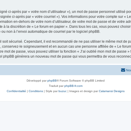
gné ci-après par « votre nom d’utilisateur »), un mot de passe personnel utilisé po
signée ci-après par « votre courriel »). Vos informations pour votre compte sur « Le
mation en-dehors de votre nom d’utilisateur, de votre mot de passe et de votre adr
ste à la discrétion de « Le forum en papier ». Dans tous les cas, vous pouvez choisi
 ou non à l’envoi automatique de courriel par le logiciel phpBB.
l soit sécurisé. Cependant, il est recommandé de ne pas utiliser le même mot de pas
», conservez-le soigneusement et en aucun cas une personne affiliée de « Le forum
re mot de passe, vous pouvez utiliser la fonction « J’ai oublié mon mot de passe 
logiciel phpBB générera un nouveau mot de passe qui vous permettra de vous reconnec
Nou
Développé par
phpBB
® Forum Software © phpBB Limited
Traduit par
phpBB-fr.com
Confidentialité
|
Conditions
| Style par
buzuc
| Images et design par
Calamansi Designs