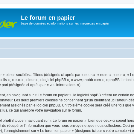
Le forum en papier
base de données et informations sur les maquettes en papier
» et ses sociétés affiliées (désignés ci-après par « nous », « notre », « nos », « 
 ils », « eux », « leur », « logiciel phpBB », « www.phpbb.com », « phpBB Limited 
e part (désignée ci-après par « vos informations »).
, en naviguant sur « Le forum en papier », le logiciel phpBB créera un certain nom
inateur. Les deux premiers cookies ne contiennent qu’un identifiant utilisateur (dési
ement assignés par le logiciel phpBB. Un troisième cookie sera créé une fois que v
z lus, ce qui améliore votre navigation sur le forum.
 phpBB tout en naviguant sur « Le forum en papier », bien que ceux-ci soient hor
de récupérer l’information que vous nous envoyez et que nous collectons. Ceci peut 
 »), l’enregistrement sur « Le forum en papier » (désignée ici par « votre compte »