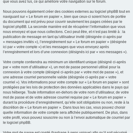
que vous avez lus, ce qui améliore votre navigation sur le forum.
Nous pouvons également créer des cookies externes au logiciel phpBB tout en
naviguant sur « Le forum en papier », bien que ceux-ci soient hors de portée
du document qui est prévu pour couvrir seulement les pages créées par le
logiciel phpBB. La seconde manière est de récupérer l’information que vous
nous envoyez et que nous collectons. Ceci peut être, et n’est pas limité à : la
publication de message en tant qu’utilisateur invité (désignée ci-après par
« messages invités »), l’enregistrement sur « Le forum en papier » (désignée
ici par « votre compte ») et les messages que vous envoyez après
l’enregistrement et lors d’une connexion (désignés ici par « vos messages »).
Votre compte contiendra au minimum un identifiant unique (désigné ci-après
par « votre nom d’utilisateur »), un mot de passe personnel utilisé pour la
connexion à votre compte (désigné ci-après par « votre mot de passe »), et
une adresse courriel personnelle valide (désignée ci-après par « votre
courriel »). Vos informations pour votre compte sur « Le forum en papier » sont
protégées par les lois de protection des données applicables dans le pays qui
nous héberge. Toute information en-dehors de votre nom d’utilisateur, de votre
mot de passe et de votre adresse courriel requise par « Le forum en papier »
durant la procédure d’enregistrement, qu’elle soit obligatoire ou non, reste à la
discrétion de « Le forum en papier ». Dans tous les cas, vous pouvez choisir
quelle information de votre compte sera affichée publiquement. De plus, dans
votre profil, vous pouvez souscrire ou non à l’envoi automatique de courriel par
le logiciel phpBB.
Votre mot de passe est crypté (hashage à sens unique) afin qu’il soit sécurisé.