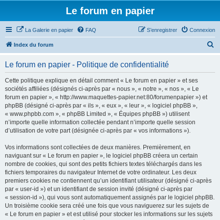
Le forum en papier
La Galerie en papier
FAQ
S’enregistrer
Connexion
R
Index du forum
e
Le forum en papier - Politique de confidentialité
c
h
Cette politique explique en détail comment « Le forum en papier » et ses
sociétés affiliées (désignés ci-après par « nous », « notre », « nos », « Le
e
forum en papier », « http://www.maquettes-papier.net:80/forumenpapier ») et
r
phpBB (désigné ci-après par « ils », « eux », « leur », « logiciel phpBB »,
« www.phpbb.com », « phpBB Limited », « Équipes phpBB ») utilisent
c
n’importe quelle information collectée pendant n’importe quelle session
h
d’utilisation de votre part (désignée ci-après par « vos informations »).
e
Vos informations sont collectées de deux manières. Premièrement, en
r
naviguant sur « Le forum en papier », le logiciel phpBB créera un certain
nombre de cookies, qui sont des petits fichiers textes téléchargés dans les
fichiers temporaires du navigateur Internet de votre ordinateur. Les deux
premiers cookies ne contiennent qu’un identifiant utilisateur (désigné ci-après
par « user-id ») et un identifiant de session invité (désigné ci-après par
« session-id »), qui vous sont automatiquement assignés par le logiciel phpBB.
Un troisième cookie sera créé une fois que vous naviguerez sur les sujets de
« Le forum en papier » et est utilisé pour stocker les informations sur les sujets