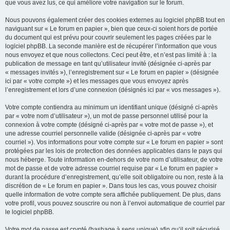
que vous avez lus, ce qui améliore votre navigation sur le forum.
Nous pouvons également créer des cookies externes au logiciel phpBB tout en
naviguant sur « Le forum en papier », bien que ceux-ci soient hors de portée
du document qui est prévu pour couvrir seulement les pages créées par le
logiciel phpBB. La seconde manière est de récupérer l’information que vous
nous envoyez et que nous collectons. Ceci peut être, et n’est pas limité à : la
publication de message en tant qu’utilisateur invité (désignée ci-après par
« messages invités »), l’enregistrement sur « Le forum en papier » (désignée
ici par « votre compte ») et les messages que vous envoyez après
l’enregistrement et lors d’une connexion (désignés ici par « vos messages »).
Votre compte contiendra au minimum un identifiant unique (désigné ci-après
par « votre nom d’utilisateur »), un mot de passe personnel utilisé pour la
connexion à votre compte (désigné ci-après par « votre mot de passe »), et
une adresse courriel personnelle valide (désignée ci-après par « votre
courriel »). Vos informations pour votre compte sur « Le forum en papier » sont
protégées par les lois de protection des données applicables dans le pays qui
nous héberge. Toute information en-dehors de votre nom d’utilisateur, de votre
mot de passe et de votre adresse courriel requise par « Le forum en papier »
durant la procédure d’enregistrement, qu’elle soit obligatoire ou non, reste à la
discrétion de « Le forum en papier ». Dans tous les cas, vous pouvez choisir
quelle information de votre compte sera affichée publiquement. De plus, dans
votre profil, vous pouvez souscrire ou non à l’envoi automatique de courriel par
le logiciel phpBB.
Votre mot de passe est crypté (hashage à sens unique) afin qu’il soit sécurisé.