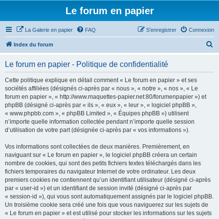
Le forum en papier
La Galerie en papier
FAQ
S’enregistrer
Connexion
R
Index du forum
e
Le forum en papier - Politique de confidentialité
c
h
Cette politique explique en détail comment « Le forum en papier » et ses
sociétés affiliées (désignés ci-après par « nous », « notre », « nos », « Le
e
forum en papier », « http://www.maquettes-papier.net:80/forumenpapier ») et
r
phpBB (désigné ci-après par « ils », « eux », « leur », « logiciel phpBB »,
« www.phpbb.com », « phpBB Limited », « Équipes phpBB ») utilisent
c
n’importe quelle information collectée pendant n’importe quelle session
h
d’utilisation de votre part (désignée ci-après par « vos informations »).
e
Vos informations sont collectées de deux manières. Premièrement, en
r
naviguant sur « Le forum en papier », le logiciel phpBB créera un certain
nombre de cookies, qui sont des petits fichiers textes téléchargés dans les
fichiers temporaires du navigateur Internet de votre ordinateur. Les deux
premiers cookies ne contiennent qu’un identifiant utilisateur (désigné ci-après
par « user-id ») et un identifiant de session invité (désigné ci-après par
« session-id »), qui vous sont automatiquement assignés par le logiciel phpBB.
Un troisième cookie sera créé une fois que vous naviguerez sur les sujets de
« Le forum en papier » et est utilisé pour stocker les informations sur les sujets